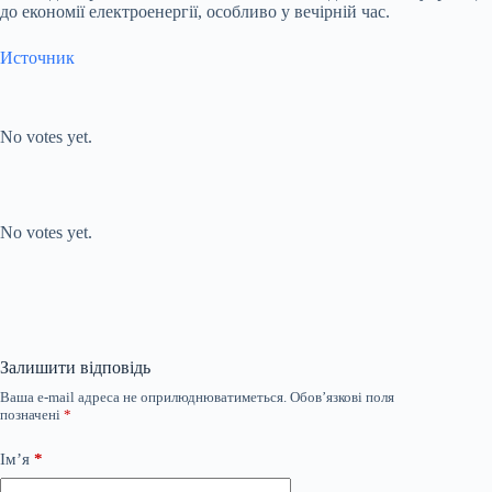
до економії електроенергії, особливо у вечірній час.
Источник
Submit Rating
Rate this
item:
No votes yet.
Submit Rating
Rate this item:
No votes yet.
Залишити відповідь
Ваша e-mail адреса не оприлюднюватиметься.
Обов’язкові поля
позначені
*
Ім’я
*