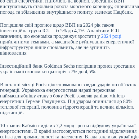
об’єктів енергетики. Натомість на користь зростання ВВП
виступатимуть стабільна робота морського коридору, сприятлива
погода та збільшення внутрішнього попиту, зазначає Нацбанк.
Погіршила свій прогноз щодо ВВП на 2024 рік також
інвестиційна група ICU – із 5% до 4,1%. Аналітики ICU
зазначили, що економіка продовжує зростати у
2024 році
прийнятними темпами, а масштабне руйнування енергетичної
інфраструктури лише сповільнить, але не зупинить
відновлення.
Інвестиційний банк Goldman Sachs погіршив проноз зростання
української економіки цьогоріч з 7% до 4,5%.
В останні місяці Росія цілеспрямовано завдає ударів по обʼєктах
генерації. Українська енергосистема наразі переживає
наймасштабнішу атаку з боку Росії, заявляв раніше міністр
енергетики Герман Галущенко. Під ударом опинилися до 80%
теплової генерації, половина гідрогенерації та велика кількість
підстанцій.
10 травня Кабмін виділив 7,2 млрд грн на відбудову української
енергосистеми. В країні застосовуються погодинні відключення
світла для промисловості та населення. Влада закликає українців