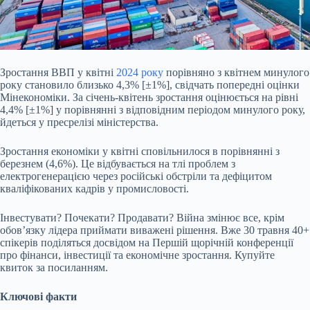
Зростання ВВП у квітні
2024 року
порівняно з квітнем минулого
року становило близько 4,3% [±1%], свідчать попередні оцінки
Мінекономіки. За січень-квітень зростання
оцінюється на рівні
4,4% [±1%] у порівнянні з відповідним періодом минулого року,
йдеться у пресрелізі міністерства.
Зростання економіки у квітні сповільнилося в порівнянні з
березнем (4,6%). Це відбувається на тлі проблем з
електрогенерацією через російські обстріли та дефіцитом
кваліфікованих кадрів у промисловості.
Інвестувати? Почекати? Продавати? Війна змінює все, крім
обов’язку лідера приймати виважені рішення. Вже 30 травня 40+
спікерів поділяться досвідом на Першій щорічній конференції
про фінанси, інвестиції та економічне зростання. Купуйте
квиток за посиланням.
Ключові факти