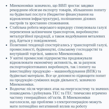
Мінекономіки зазначило, що ВВП зростає завдяки
рекордним обсягам експорту товарів, збільшенню попиту
на будівельні послуги (бюджетне фінансування на
відновлення інфраструктури), поліпшенню ділових
настроїв та зростанню споживання.
Стабільна робота морського коридору стимулювала галузі
перевезення залізничним транспортом, виробництво
металургійної продукції, а також видобування металевих
руд, йдеться у повідомленні.
Позитивні тенденції спостерігались у транспортній галузі,
промисловості, будівництві, сільському господарстві та
внутрішній торгівлі, заявило Мінекономіки.
У квітні промислові підприємства продовжували
відновлювати економічну активність, як за рахунок
експортоорієнтованих виробництв, так і попиту на
інвестиційну продукцію – машинобудування (ВПК) та
будівельні матеріали. Все це допомогло підвищити попит
на продукцію суміжних видів діяльності, зазначило
Мінекономіки.
Водночас після чергових атак на енергосистему та значних
пошкоджень і руйнувань ТЕС та ГЕС тимчасово втрачено
частину генераційних обʼєктів. В Мінекономіки
наголосили, що проблеми з електрогенерацією можуть
мати потенційно негативний вплив на роботу