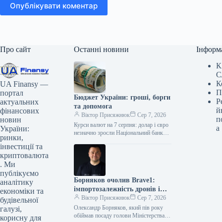
Опублікувати коментар
Про сайт
Останні новини
Інформ
К
С
К
UA Finansy —
П
портал
Бюджет України: гроші, борги
Р
актуальних
та допомога
й
фінансових
Віктор Присяжнюк
Сер 7, 2026
п
новин
Курси валют на 7 серпня: долар і євро
а
України:
незначно зросли Національний банк
ринки,
України встановив офіційні курси
інвестиції та
валют на п’ятницю, 7…
криптовалюта
. Ми
публікуємо
Борняков очолив Brave1:
аналітику
імпортозалежність дронів і
економіки та
плани
Віктор Присяжнюк
Сер 7, 2026
будівельної
Олександр Борняков, який пів року
галузі,
обіймав посаду голови Міністерства
корисну для