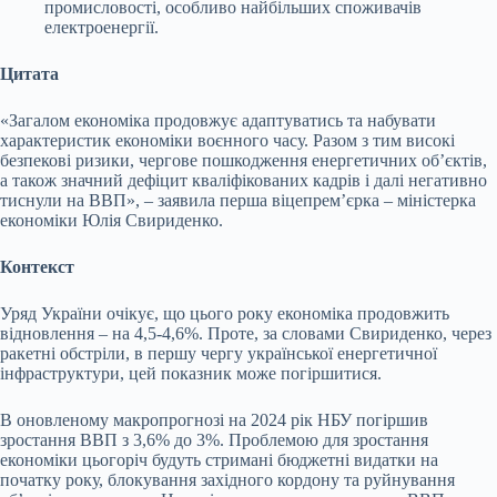
промисловості, особливо найбільших споживачів
електроенергії.
Цитата
«Загалом економіка продовжує адаптуватись та набувати
характеристик економіки воєнного часу. Разом з тим високі
безпекові ризики, чергове пошкодження енергетичних об’єктів,
а також значний дефіцит кваліфікованих кадрів і далі негативно
тиснули на ВВП», – заявила перша віцепрем’єрка – міністерка
економіки Юлія Свириденко.
Контекст
Уряд України очікує, що цього року економіка продовжить
відновлення – на 4,5-4,6%. Проте, за словами Свириденко, через
ракетні обстріли, в першу чергу української енергетичної
інфраструктури, цей показник може погіршитися.
В оновленому макропрогнозі на 2024 рік НБУ погіршив
зростання ВВП з 3,6% до 3%. Проблемою для зростання
економіки цьогоріч будуть стримані бюджетні видатки на
початку року, блокування західного кордону та руйнування