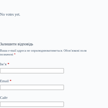
Submit Rating
Rate this item:
No votes yet.
Залишити відповідь
Ваша e-mail адреса не оприлюднюватиметься.
Обов’язкові поля
позначені
*
Ім’я
*
Email
*
Сайт