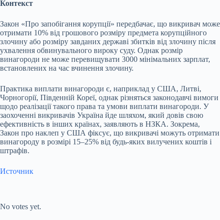
Контекст
Закон «Про запобігання корупції» передбачає, що викривач може
отримати 10% від грошового розміру предмета корупційного
злочину або розміру завданих державі збитків від злочину після
ухвалення обвинувального вироку суду. Однак розмір
винагороди не може перевищувати 3000 мінімальних зарплат,
встановлених на час вчинення злочину.
Практика виплати винагороди є, наприклад у США, Литві,
Чорногорії, Південній Кореї, однак різняться законодавчі вимоги
щодо реалізації такого права та умови виплати винагороди. У
заохоченні викривачів Україна йде шляхом, який довів свою
ефективність в інших країнах, заявляють в НЗКА. Зокрема,
Закон про наклеп у США фіксує, що викривачі можуть отримати
винагороду в розмірі 15–25% від будь-яких вилучених коштів і
штрафів.
Источник
Submit Rating
Rate this
item:
No votes yet.