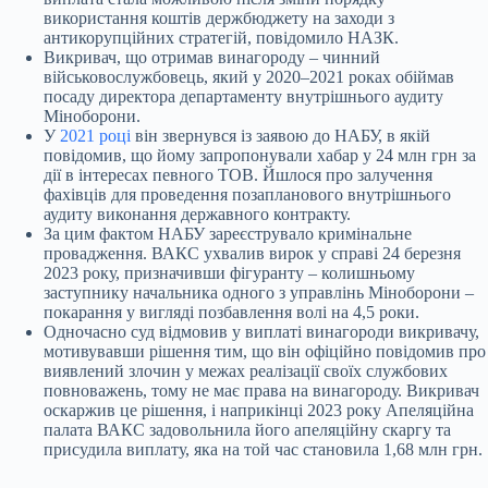
використання коштів держбюджету на заходи з
антикорупційних стратегій, повідомило НАЗК.
Викривач, що отримав винагороду – чинний
військовослужбовець, який у 2020–2021 роках обіймав
посаду директора департаменту внутрішнього аудиту
Міноборони.
У
2021 році
він звернувся із заявою до НАБУ, в якій
повідомив, що йому запропонували хабар у 24 млн грн за
дії в інтересах певного ТОВ. Йшлося про залучення
фахівців для проведення позапланового внутрішнього
аудиту виконання державного контракту.
За цим фактом НАБУ зареєструвало кримінальне
провадження. ВАКС ухвалив вирок у справі 24 березня
2023 року, призначивши фігуранту – колишньому
заступнику начальника одного з управлінь Міноборони –
покарання у вигляді позбавлення волі на 4,5 роки.
Одночасно суд відмовив у виплаті винагороди викривачу,
мотивувавши рішення тим, що він офіційно повідомив про
виявлений злочин у межах реалізації своїх службових
повноважень, тому не має права на винагороду. Викривач
оскаржив це рішення, і наприкінці 2023 року Апеляційна
палата ВАКС задовольнила його апеляційну скаргу та
присудила виплату, яка на той час становила 1,68 млн грн.