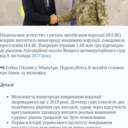
Національне агентство з питань запобігання корупції (НАЗК)
вперше виплатило винагороду викривачу корупції, повідомила
пресслужба НАЗК. Викривач отримав 1,68 млн грн
відповідно
до рішення Апеляційної палати Вищого антикорупційного суду
від 9 листопада
2023 року
.
📲 Forbes Ukraine у WhatsApp. Підписуйтесь й читайте головне
про бізнес та економіку
Деталі
Можливість винагороди викривачам корупції
запроваджена ще у 2019 році. Дотепер суди ухвалили два
позитивних рішення про виплати, однак через відсутність
врегульованих процедур виплати реальне виконання
судових рішень тривалий час було неможливим.
Перша в історії українського інституту викривання
виплата стала можливою після зміни порядку