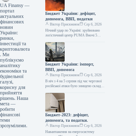
UA Finansy —
портал
Бюджет України: дефіцит,
актуальних
допомога, ВВП, податки
фінансових
Віктор Присяжнюк
Сер 6, 2026
новин
Нічний удар по Україні: зруйновано
України:
логістичний центр PUMA Вночі 5
ринки,
серпня, під час чергової російської
інвестиції та
атаки, було повністю знищено
криптовалюта
логістичний…
. Ми
публікуємо
Бюджет України: імпорт,
аналітику
ВВП, допомога
економіки та
Віктор Присяжнюк
Сер 6, 2026
будівельної
В ніч з 4 на 5 серпня під час чергової
галузі,
російської атаки було знищено склад
корисну для
запасних частин та супутніх товарів…
прийняття
рішень. Наша
мета —
робити
фінансові
Бюджет-2023: дефіцит,
теми
допомога, та податки.
зрозумілими.
Віктор Присяжнюк
Сер 6, 2026
Навантаження на енергосистему