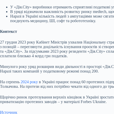
У «Дія.City» виробники отримають сприятливі податкові у
В уряді відзначили важливість розвитку ринку medtech, що
Наразі в Україні кількість людей з ампутаціями може сягат
поєднують медицину, ШІ, софт та робототехніку.
Контекст
27 грудня 2023 року Кабінет Міністрів ухвалив Національну стр
з позицій – переглянути доцільність існування проєктів зі створе
та «Дія.City». За підсумками 2023 року резиденти «Дія.City» сп
сплатили близько 4 млрд грн податків.
Минулого року уряд розширив види діяльності в просторі «Дія.C
Наразі таких компаній у податковому режимі понад 200.
На серпень
2024 року
в Україні працює понад 60 протезних підп
Толкачова. На протези від них потрібно чекати від одного до трьо
Щорічно ринок протезування верхніх кінцівок в Україні зростати
приватизацію протезних заводів – у матеріалі Forbes Ukraine.
Источник