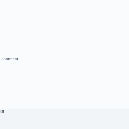
 I comment.
ни