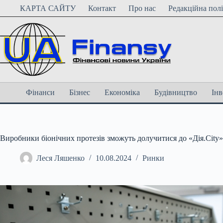
Перейти
КАРТА САЙТУ
Контакт
Про нас
Редакційна пол
до
вмісту
Фінанси
Бізнес
Економіка
Будівництво
Інв
Виробники біонічних протезів зможуть долучитися до «Дія.City»
Леся Ляшенко
10.08.2024
Ринки