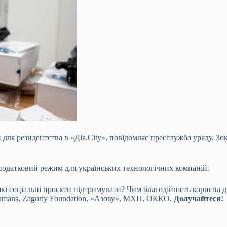
 для резидентства в «Дія.City», повідомляє пресслужба уряду. Зо
 податковий режим для українських технологічних компаній.
і соціальні проєкти підтримувати? Чим благодійність корисна дл
umans, Zagoriy Foundation, «Азову», МХП, ОККО.
Долучайтеся!