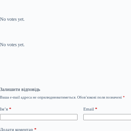
Submit Rating
Rate this
item:
No votes yet.
Submit Rating
Rate this item:
No votes yet.
Залишити відповідь
Ваша e-mail адреса не оприлюднюватиметься.
Обов’язкові поля позначені
*
Ім’я
*
Email
*
Додати коментар
*