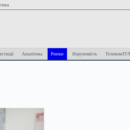
ітика
естиції
Аналітика
Ринки
Нерухомість
Телеком/ІТ/