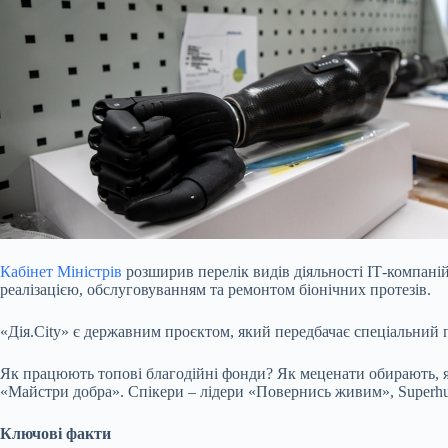
Кабінет Міністрів
розширив перелік видів діяльності ІТ-компаній
реалізацією, обслуговуванням та ремонтом біонічних протезів.
«Дія.City» є державним проєктом, який передбачає спеціальний
Як працюють топові благодійні фонди? Як меценати обирають, як
«Майстри добра». Спікери – лідери «Повернись живим», Superh
Ключові факти