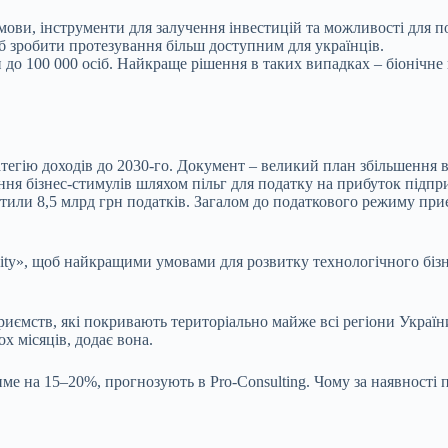
мови, інструменти для залучення інвестицій та можливості для п
б зробити протезування більш доступним для українців.
и до 100 000 осіб. Найкраще рішення в таких випадках – біонічне
атегію доходів до 2030-го. Документ – великий план збільшення 
ння бізнес-стимулів шляхом пільг для податку на прибуток підприє
латили 8,5 млрд грн податків. Загалом до податкового режиму пр
ity», щоб найкращими умовами для розвитку технологічного бізне
риємств, які покривають територіально майже всі регіони Украї
х місяців, додає вона.
ме на 15–20%, прогнозують в Pro-Consulting. Чому за наявності 