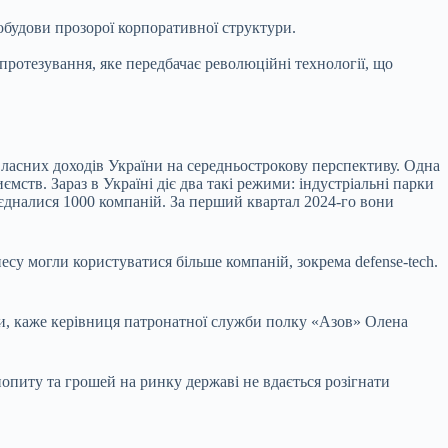
обудови прозорої корпоративної структури.
 протезування, яке передбачає революційні технології, що
власних доходів України на середньострокову перспективу. Одна
мств. Зараз в Україні діє два такі режими: індустріальні парки
иєдналися 1000 компаній. За перший квартал 2024-го вони
су могли користуватися більше компаній, зокрема defense-tech.
ни, каже керівниця патронатної служби полку «Азов» Олена
попиту та грошей на ринку державі не вдається розігнати