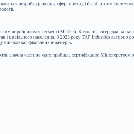
значиться розробка рішень у сфері протидії безпілотним систем
нології.
нським виробником у сегменті MilTech. Компанія зосереджена на 
так і цивільного населення. З 2023 року TAF Industries активно 
 висококваліфікованих інженерів.
ктів, значна частина яких пройшла сертифікацію Міністерством 