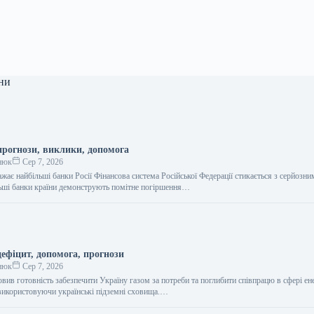
ни
прогнози, виклики, допомога
нюк
Сер 7, 2026
жає найбільші банки Росії Фінансова система Російської Федерації стикається з серйозни
ьші банки країни демонструють помітне погіршення…
ефіцит, допомога, прогнози
нюк
Сер 7, 2026
ив готовність забезпечити Україну газом за потреби та поглибити співпрацю в сфері ен
 використовуючи українські підземні сховища.…