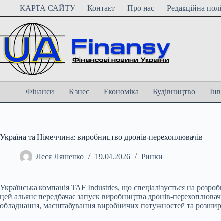
Перейти
КАРТА САЙТУ
Контакт
Про нас
Редакційна пол
до
вмісту
Фінанси
Бізнес
Економіка
Будівництво
Інв
Україна та Німеччина: виробництво дронів-перехоплювачів
Леся Ляшенко
19.04.2026
Ринки
Українська компанія TAF Industries, що спеціалізується на розр
цей альянс передбачає запуск виробництва дронів-перехоплювач
обладнання, масштабування виробничих потужностей та розшире