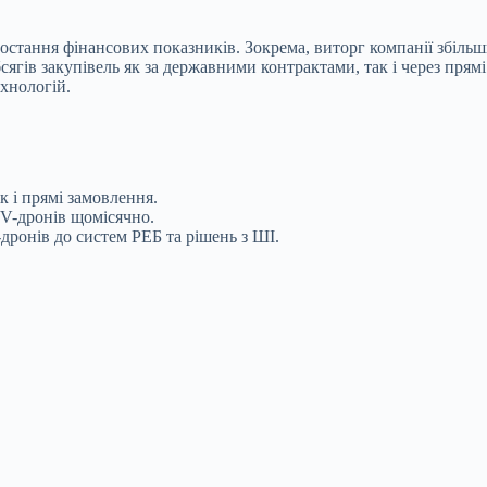
ростання фінансових показників. Зокрема, виторг компанії збіль
сягів закупівель як за державними контрактами, так і через пря
ехнологій.
к і прямі замовлення.
V-дронів щомісячно.
ронів до систем РЕБ та рішень з ШІ.