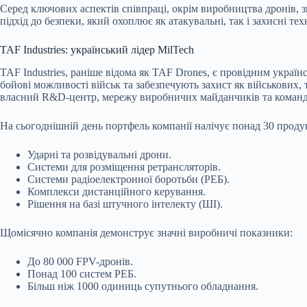
Серед ключових аспектів співпраці, окрім виробництва дронів, 
підхід до безпеки, який охоплює як атакувальні, так і захисні тех
TAF Industries: український лідер MilTech
TAF Industries, раніше відома як TAF Drones, є провідним украї
бойові можливості військ та забезпечують захист як військових, 
власний R&D-центр, мережу виробничих майданчиків та команду
На сьогоднішній день портфель компанії налічує понад 30 проду
Ударні та розвідувальні дрони.
Системи для розміщення ретрансляторів.
Системи радіоелектронної боротьби (РЕБ).
Комплекси дистанційного керування.
Рішення на базі штучного інтелекту (ШІ).
Щомісячно компанія демонструє значні виробничі показники:
До 80 000 FPV-дронів.
Понад 100 систем РЕБ.
Більш ніж 1000 одиниць супутнього обладнання.