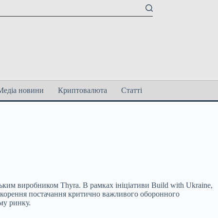
Медіа новини
Криптовалюта
Статті
ецьким виробником Thyra. В рамках ініціативи
Build with Ukraine,
искорення постачання критично важливого оборонного
му ринку.