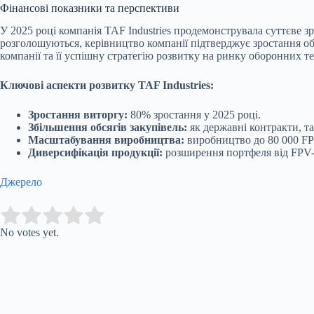
Фінансові показники та перспективи
У 2025 році компанія TAF Industries продемонструвала суттєве з
розголошуються, керівництво компанії підтверджує зростання об
компанії та її успішну стратегію розвитку на ринку оборонних т
Ключові аспекти розвитку TAF Industries:
Зростання виторгу:
80% зростання у 2025 році.
Збільшення обсягів закупівель:
як державні контракти, та
Масштабування виробництва:
виробництво до 80 000 FP
Диверсифікація продукції:
розширення портфеля від FPV-д
Джерело
Submit Rating
Rate this item:
No votes yet.