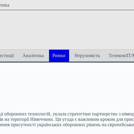
ітика
естиції
Аналітика
Ринки
Нерухомість
Телеком/ІТ/
обці оборонних технологій, уклала стратегічне партнерство з нім
ів на території Німеччини. Ця угода є важливим кроком для пр
ння присутності українських оборонних рішень на європейсько