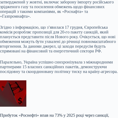
затверджений у жовтні, включає заборону імпорту російського
зрідженого газу та посилення обмежень щодо фінансових
операцій з такими компаніями, як «Роснафта» та
«Газпромнафта».
Згідно з інформацією, що з’явилася 17 грудня, Європейська
комісія розробляє пропозиції для 20-го пакету санкцій, який
планується представити після Нового року. Очікується, що нові
обмеження можуть бути ухвалені до річниці повномасштабного
вторгнення. За даними джерел, ці заходи передусім будуть
спрямовані на фінансовий та енергетичний сектори РФ.
Паралельно, Україна успішно синхронізувала з міжнародними
партнерами 15 власних санкційних пакетів, демонструючи
послідовну та скоординовану політику тиску на країну-агресора.
Прибуток «Роснефті» впав на 73% у 2025 році через санкції,