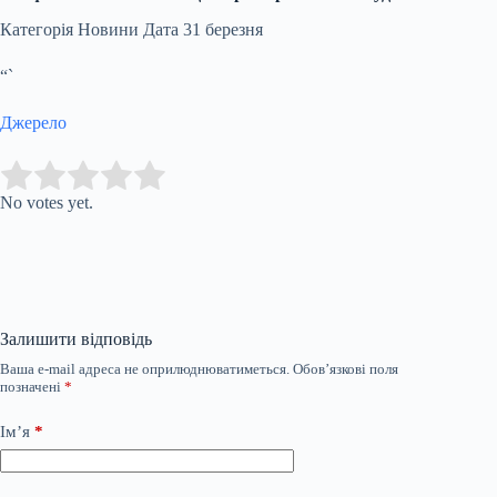
Категорія Новини Дата 31 березня
“`
Джерело
Submit Rating
Rate this item:
No votes yet.
Залишити відповідь
Ваша e-mail адреса не оприлюднюватиметься.
Обов’язкові поля
позначені
*
Ім’я
*