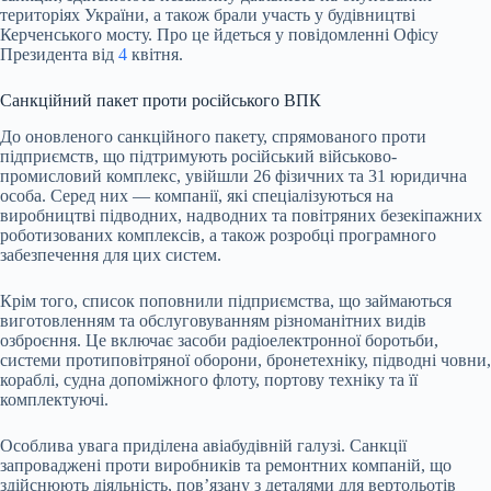
територіях України, а також брали участь у будівництві
Керченського мосту. Про це йдеться у повідомленні Офісу
Президента від
4
квітня.
Санкційний пакет проти російського ВПК
До оновленого санкційного пакету, спрямованого проти
підприємств, що підтримують російський військово-
промисловий комплекс, увійшли 26 фізичних та 31 юридична
особа. Серед них — компанії, які спеціалізуються на
виробництві підводних, надводних та повітряних безекіпажних
роботизованих комплексів, а також розробці програмного
забезпечення для цих систем.
Крім того, список поповнили підприємства, що займаються
виготовленням та обслуговуванням різноманітних видів
озброєння. Це включає засоби радіоелектронної боротьби,
системи протиповітряної оборони, бронетехніку, підводні човни,
кораблі, судна допоміжного флоту, портову техніку та її
комплектуючі.
Особлива увага приділена авіабудівній галузі. Санкції
запроваджені проти виробників та ремонтних компаній, що
здійснюють діяльність, пов’язану з деталями для вертольотів