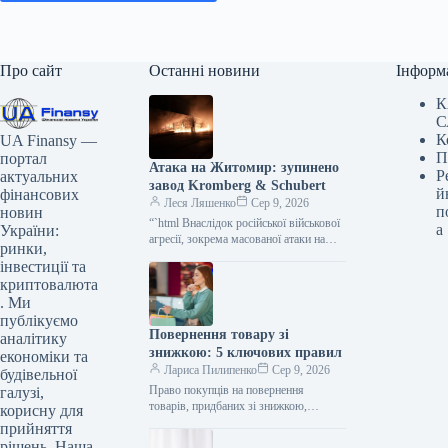
Про сайт
Останні новини
Інформ
К
С
К
UA Finansy —
П
портал
Атака на Житомир: зупинено
Р
актуальних
завод Kromberg & Schubert
й
фінансових
Леся Ляшенко
Сер 9, 2026
п
новин
“`html Внаслідок російської військової
а
України:
агресії, зокрема масованої атаки на
ринки,
Житомир у ніч на 9 серпня, значно
інвестиції та
постраждало підприємство Kromberg
криптовалюта
&…
. Ми
публікуємо
Повернення товару зі
аналітику
знижкою: 5 ключових правил
економіки та
Лариса Пилипенко
Сер 9, 2026
будівельної
Право покупців на повернення
галузі,
товарів, придбаних зі знижкою,
корисну для
залишається незмінним, попри
прийняття
розповсюджені оголошення про
рішень. Наша