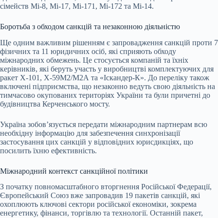
сімейств Мі-8, Мі-17, Мі-171, Мі-172 та Мі-14.
Боротьба з обходом санкцій та незаконною діяльністю
Ще одним важливим рішенням є запровадження санкцій проти 7
фізичних та 11 юридичних осіб, які сприяють обходу
міжнародних обмежень. Це стосується компаній та їхніх
керівників, які беруть участь у виробництві комплектуючих для
ракет Х-101, Х-59М2/М2А та «Іскандер-К». До переліку також
включені підприємства, що незаконно ведуть свою діяльність на
тимчасово окупованих територіях України та були причетні до
будівництва Керченського мосту.
Україна зобов’язується передати міжнародним партнерам всю
необхідну інформацію для забезпечення синхронізації
застосування цих санкцій у відповідних юрисдикціях, що
посилить їхню ефективність.
Міжнародний контекст санкційної політики
З початку повномасштабного вторгнення Російської Федерації,
Європейський Союз вже запровадив 19 пакетів санкцій, які
охоплюють ключові сектори російської економіки, зокрема
енергетику, фінанси, торгівлю та технології. Останній пакет,