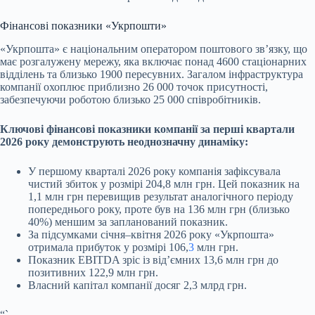
Фінансові показники «Укрпошти»
«Укрпошта» є національним оператором поштового зв’язку, що
має розгалужену мережу, яка включає понад 4600 стаціонарних
відділень та близько 1900 пересувних. Загалом інфраструктура
компанії охоплює приблизно 26 000 точок присутності,
забезпечуючи роботою близько 25 000 співробітників.
Ключові фінансові показники компанії за перші квартали
2026 року демонструють неоднозначну динаміку:
У першому кварталі 2026 року компанія зафіксувала
чистий збиток у розмірі 204,8 млн грн. Цей показник на
1,1 млн грн перевищив результат аналогічного періоду
попереднього року, проте був на 136 млн грн (близько
40%) меншим за запланований показник.
За підсумками січня–квітня 2026 року «Укрпошта»
отримала прибуток у розмірі 106,
3
млн грн.
Показник EBITDA зріс із від’ємних 13,6 млн грн до
позитивних 122,9 млн грн.
Власний капітал компанії досяг 2,3 млрд грн.
“`