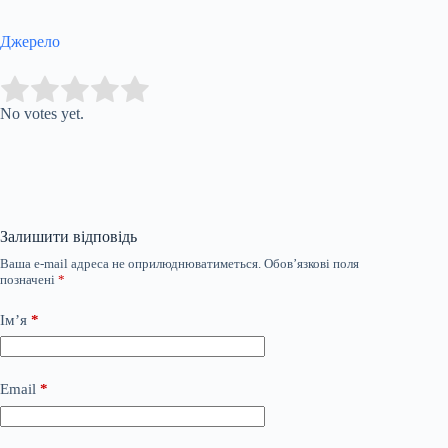
Джерело
Submit Rating
Rate this item:
No votes yet.
Залишити відповідь
Ваша e-mail адреса не оприлюднюватиметься.
Обов’язкові поля
позначені
*
Ім’я
*
Email
*