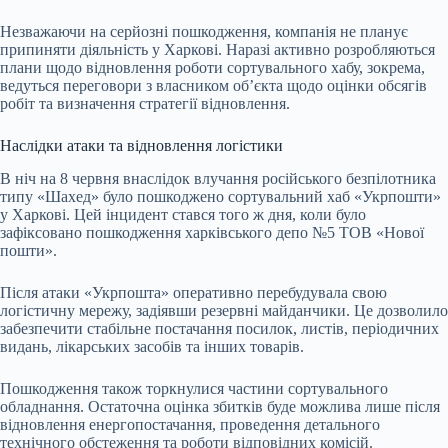
Незважаючи на серйозні пошкодження, компанія не планує
припиняти діяльність у Харкові. Наразі активно розробляються
плани щодо відновлення роботи сортувального хабу, зокрема,
ведуться переговори з власником об’єкта щодо оцінки обсягів
робіт та визначення стратегії відновлення.
Наслідки атаки та відновлення логістики
В ніч на 8 червня внаслідок влучання російського безпілотника
типу «Шахед» було пошкоджено сортувальний хаб «Укрпошти»
у Харкові. Цей інцидент стався того ж дня, коли було
зафіксовано пошкодження харківського депо №5 ТОВ «Нової
пошти».
Після атаки «Укрпошта» оперативно перебудувала свою
логістичну мережу, задіявши резервні майданчики. Це дозволило
забезпечити стабільне постачання посилок, листів, періодичних
видань, лікарських засобів та інших товарів.
Пошкодження також торкнулися частини сортувального
обладнання. Остаточна оцінка збитків буде можлива лише після
відновлення енергопостачання, проведення детального
технічного обстеження та роботи відповідних комісій.