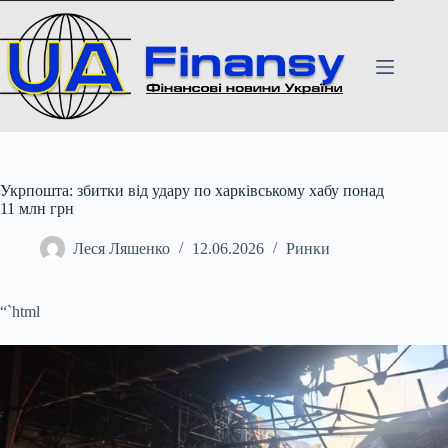
Перейти
до
вмісту
Укрпошта: збитки від удару по харківському хабу понад
11 млн грн
Леся Ляшенко
12.06.2026
Ринки
“`html