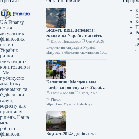
Про сайт
Останні новини
Інформ
К
С
К
UA Finansy —
П
портал
Бюджет, ВВП, допомога:
Р
актуальних
економіка України вистоїть
й
фінансових
Віктор Присяжнюк
Сер 9, 2026
п
новин
Енергетична ситуація в Україні:
а
України:
відсутність обмежень споживання 10
ринки,
серпня На понеділок, 10 серпня, в
інвестиції та
Україні не передбачається жодних
криптовалюта
обмежень у…
. Ми
публікуємо
Калашник: Молдова має
аналітику
намір запропонувати Україні
економіки та
20 локомотивів
Галина Ковалів
Сер 9, 2026
будівельної
“> Photo:
галузі,
https://t.me/Mykola_Kalashnyk/
корисну для
Moldova is preparing proposals
прийняття
regarding the potential transfer of 20
рішень. Наша
locomotives to Ukraine. Additionally, the
мета —
parties are
робити
фінансові
Бюджет-2024: дефіцит та