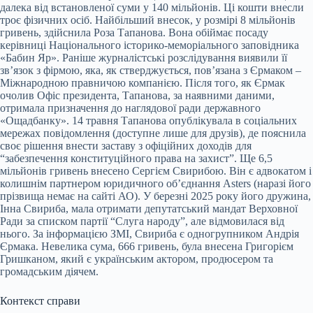
далека від встановленої суми у 140 мільйонів. Ці кошти внесли
троє фізичних осіб. Найбільший внесок, у розмірі 8 мільйонів
гривень, здійснила Роза Тапанова. Вона обіймає посаду
керівниці Національного історико-меморіального заповідника
«Бабин Яр». Раніше журналістські розслідування виявили її
зв’язок з фірмою, яка, як стверджується, пов’язана з Єрмаком –
Міжнародною правничою компанією. Після того, як Єрмак
очолив Офіс президента, Тапанова, за наявними даними,
отримала призначення до наглядової ради державного
«Ощадбанку». 14 травня Тапанова опублікувала в соціальних
мережах повідомлення (доступне лише для друзів), де пояснила
своє рішення внести заставу з офіційних доходів для
“забезпечення конституційного права на захист”. Ще 6,5
мільйонів гривень внесено Сергієм Свирибою. Він є адвокатом і
колишнім партнером юридичного об’єднання Asters (наразі його
прізвища немає на сайті АО). У березні 2025 року його дружина,
Інна Свириба, мала отримати депутатський мандат Верховної
Ради за списком партії “Слуга народу”, але відмовилася від
нього. За інформацією ЗМІ, Свириба є одногрупником Андрія
Єрмака. Невелика сума, 666 гривень, була внесена Григорієм
Гришканом, який є українським актором, продюсером та
громадським діячем.
Контекст справи