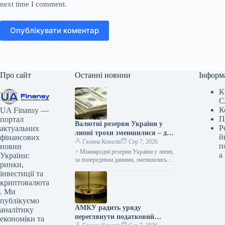
next time I comment.
Опублікувати коментар
Про сайт
Останні новини
Інформ
К
С
К
UA Finansy —
П
портал
Валютні резерви України у
Р
актуальних
липні трохи зменшилися – до
й
фінансових
$51,2 мільярда.
Галина Ковалів
Сер 7, 2026
п
новин
> Міжнародні резерви України у липні,
а
України:
за попередніми даними, зменшились на
ринки,
$70,4 млн, або на 0,1%, – до $51,2
інвестиції та
млрд, повідомив…
криптовалюта
. Ми
публікуємо
АМКУ радить уряду
аналітику
переглянути податковий
економіки та