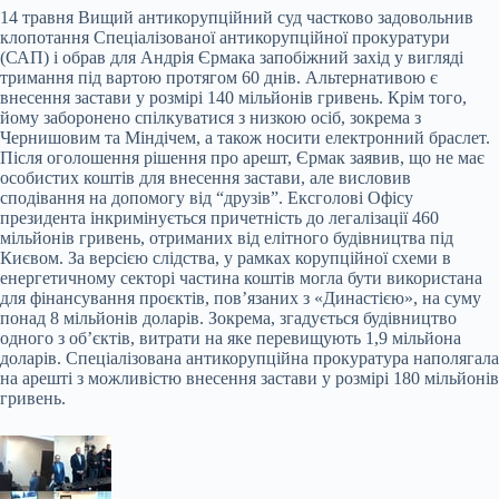
14 травня Вищий антикорупційний суд частково задовольнив
клопотання Спеціалізованої антикорупційної прокуратури
(САП) і обрав для Андрія Єрмака запобіжний захід у вигляді
тримання під вартою протягом 60 днів. Альтернативою є
внесення застави у розмірі 140 мільйонів гривень. Крім того,
йому заборонено спілкуватися з низкою осіб, зокрема з
Чернишовим та Міндічем, а також носити електронний браслет.
Після оголошення рішення про арешт, Єрмак заявив, що не має
особистих коштів для внесення застави, але висловив
сподівання на допомогу від “друзів”. Ексголові Офісу
президента інкримінується причетність до легалізації 460
мільйонів гривень, отриманих від елітного будівництва під
Києвом. За версією слідства, у рамках корупційної схеми в
енергетичному секторі частина коштів могла бути використана
для фінансування проєктів, пов’язаних з «Династією», на суму
понад 8 мільйонів доларів. Зокрема, згадується будівництво
одного з об’єктів, витрати на яке перевищують 1,9 мільйона
доларів. Спеціалізована антикорупційна прокуратура наполягала
на арешті з можливістю внесення застави у розмірі 180 мільйонів
гривень.