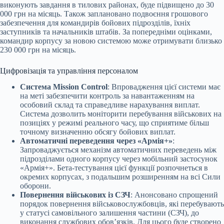
виконують завдання в тилових районах, буде підвищено до 30
000 грн на місяць. Також заплановано подвоєння грошового
забезпечення для командирів бойових підрозділів, їхніх
заступників та начальників штабів. За попередніми оцінками,
командир корпусу за новою системою може отримувати близько
230 000 грн на місяць.
Цифровізація та управління персоналом
Система Mission Control
: Впровадження цієї системи має
на меті забезпечити контроль за навантаженням на
особовий склад та справедливе нарахування виплат.
Система дозволить моніторити перебування військових на
позиціях у режимі реального часу, що сприятиме більш
точному визначенню обсягу бойових виплат.
Автоматичні переведення через «Армія+»
:
Запроваджується механізм автоматичних переведень між
підрозділами одного корпусу через мобільний застосунок
«Армія+». Бета-тестування цієї функції розпочнеться в
окремих корпусах, з подальшим розширенням на всі Сили
оборони.
Повернення військових із СЗЧ
: Анонсовано спрощений
порядок повернення військовослужбовців, які перебувають
у статусі самовільного залишення частини (СЗЧ), до
виконання службових обов’язків. Для цього буде створено