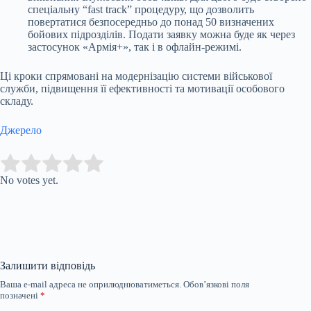
спеціальну “fast track” процедуру, що дозволить
повертатися безпосередньо до понад 50 визначених
бойових підрозділів. Подати заявку можна буде як через
застосунок «Армія+», так і в офлайн-режимі.
Ці кроки спрямовані на модернізацію системи військової
служби, підвищення її ефективності та мотивації особового
складу.
Джерело
Submit Rating
Rate this item:
No votes yet.
Залишити відповідь
Ваша e-mail адреса не оприлюднюватиметься.
Обов’язкові поля
позначені
*