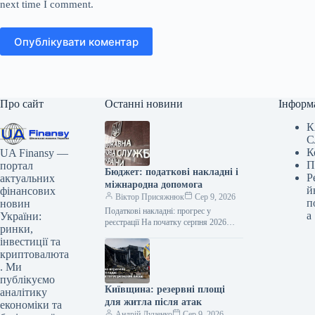
next time I comment.
Опублікувати коментар
Про сайт
Останні новини
Інформ
К
С
К
UA Finansy —
П
портал
Бюджет: податкові накладні і
Р
актуальних
міжнародна допомога
й
фінансових
Віктор Присяжнюк
Сер 9, 2026
п
новин
Податкові накладні: прогрес у
а
України:
реєстрації На початку серпня 2026
ринки,
року частка податкових накладних,
інвестиції та
реєстрація яких була призупинена,
криптовалюта
становить лише 0,16%.…
. Ми
публікуємо
Київщина: резервні площі
аналітику
для житла після атак
економіки та
Андрій Луценко
Сер 9, 2026