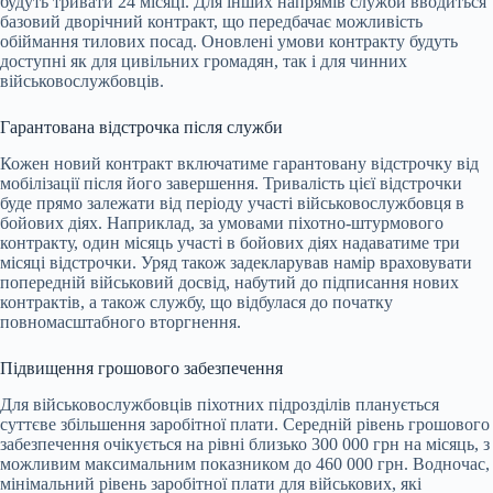
будуть тривати 24 місяці. Для інших напрямів служби вводиться
базовий дворічний контракт, що передбачає можливість
обіймання тилових посад. Оновлені умови контракту будуть
доступні як для цивільних громадян, так і для чинних
військовослужбовців.
Гарантована відстрочка після служби
Кожен новий контракт включатиме гарантовану відстрочку від
мобілізації після його завершення. Тривалість цієї відстрочки
буде прямо залежати від періоду участі військовослужбовця в
бойових діях. Наприклад, за умовами піхотно-штурмового
контракту, один місяць участі в бойових діях надаватиме три
місяці відстрочки. Уряд також задекларував намір враховувати
попередній військовий досвід, набутий до підписання нових
контрактів, а також службу, що відбулася до початку
повномасштабного вторгнення.
Підвищення грошового забезпечення
Для військовослужбовців піхотних підрозділів планується
суттєве збільшення заробітної плати. Середній рівень грошового
забезпечення очікується на рівні близько 300 000 грн на місяць, з
можливим максимальним показником до 460 000 грн. Водночас,
мінімальний рівень заробітної плати для військових, які