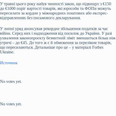
У травні цього року набув чинності закон, що підвищує з €150
до €1000 поріг вартості товарів, які юрособи та ФОПи можуть
пересилати за кордон у міжнародних поштових або експрес-
відправленнях без письмового декларування.
У липні уряд анонсував рекордне збільшення податків за час
війни. Серед них і надходження від посилок до України. У разі
ухвалення законопроєкту безмитний ліміт зменшиться більш ніж
утричі – до €45. До того ж є й обмеження за переліком товарів,
що пересилаються. Детальніше про це – у матеріалі Forbes
Ukraine.
Источник
Submit Rating
Rate this
item:
No votes yet.
Submit Rating
Rate this item:
No votes yet.