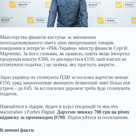
Міністерство фінансів виступає за зменшення
неоподатковуваного ліміту ціни імпортованих товарів,
повідомив в інтервʼю «РБК-Україна» міністр фінансів Сергій
Марченко. За
його словами, як правило, навіть якщо імпортна
продукція коштує €300, то декларується €150, щоб взагалі не
сплачувати податки, і це лазівка, яку прагнуть закрити.
Зараз українці не сплачують ПДВ за посилки вартістю менше
€150, уряд запропонував зменшити безмитний ліміт більш ніж
утричі – до €45. За всі посилки дорожче треба буде сплачувати
податок.
Навчайтеся в лідерів, будьте в курсі тенденцій та мисліть
масштабно з Forbes Digital.
Даруємо знижку 700 грн на річну
підписку за промокодом D700
. Підписуйтеся за посиланням.
Ключові факти