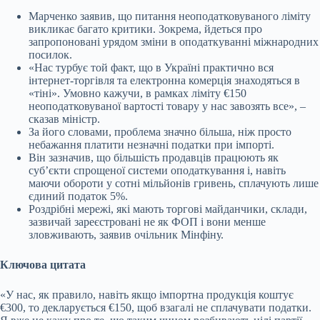
Марченко заявив, що питання неоподатковуваного ліміту
викликає багато критики. Зокрема, йдеться про
запропоновані урядом зміни в оподаткуванні міжнародних
посилок.
«Нас турбує той факт, що в Україні практично вся
інтернет-торгівля та електронна комерція знаходяться в
«тіні». Умовно кажучи, в рамках ліміту €150
неоподатковуваної вартості товару у нас завозять все», –
сказав міністр.
За його словами, проблема значно більша, ніж просто
небажання платити незначні податки при імпорті.
Він зазначив, що більшість продавців працюють як
субʼєкти спрощеної системи оподаткування і, навіть
маючи обороти у сотні мільйонів гривень, сплачують лише
єдиний податок 5%.
Роздрібні мережі, які мають торгові майданчики, склади,
зазвичай зареєстровані не як ФОП і вони менше
зловживають, заявив очільник Мінфіну.
Ключова цитата
«У нас, як правило, навіть якщо імпортна продукція коштує
€300, то декларується €150, щоб взагалі не сплачувати податки.