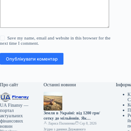
Save my name, email and website in this browser for the
next time I comment.
Опублікувати коментар
Про сайт
Останні новини
Інформ
К
С
К
UA Finansy —
П
портал
Земля в Україні: від 1200 грн/
Р
актуальних
сотку до мільйонів. Як
й
фінансових
оцінити?
Лариса Пилипенко
Сер 8, 2026
п
новин
Згідно з даними Державного