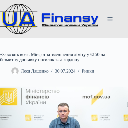
Перейти
до
вмісту
«Завозять все». Мінфін за зменшення ліміту у €150 на
безмитну доставку посилок з-за кордону
Леся Ляшенко
30.07.2024
Ринки