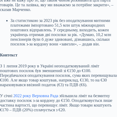
Я вже не кажу про те, що таким чином розбивають цілі партії
товарів. Це та лазівка, яку ми вважаємо за потрібне закрити», –
сказав Марченко.
За статистикою за 2023 рік без оподаткування митними
платежами імпортовано 51,5 млн штук міжнародних
поштових відправлень. У середньому, виходить, кожен
українець отримав дві посилки за рік. «Думаю, 10,2 млн
пенсіонерів були б дуже здивовані, дізнавшись, скільки
посилок з-за кордону вони «завезли», – додав він.
Контекст
З 1 липня 2019 року в Україні неоподатковуваний ліміт
поштових посилок був зменшений зі €150 до €100.
Передбачалося оподаткування посилок, сума яких перевищувала
€100. Але якщо товар коштував, наприклад, €130, то на €30
нараховувався ввізний податок (€3) та ПДВ (€6).
У січні
2022 року
Верховна Рада
збільшила ліміт на безмитну
доставку посилок з-за кордону до €150. Оподатковується лише
частина вартості, що перевищує ліміт. Якщо товари коштують
€170 – ПДВ (20%) сплачується з €20.