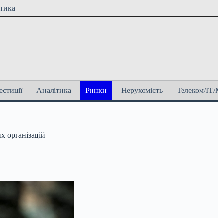
ітика
естиції
Аналітика
Ринки
Нерухомість
Телеком/ІТ/
х організацій