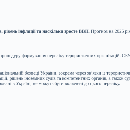
, рівень інфляції та наскільки зросте ВВП.
Прогноз на 2025 рік
процедуру формування переліку терористичних організацій. СБУ 
національній безпеці України, зокрема через зв’язки із терорис
цій, рішень іноземних судів та компетентних органів, а також су
вані в Україні, не можуть бути включені до цього переліку.