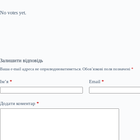
Submit Rating
Rate this item:
No votes yet.
Залишити відповідь
Ваша e-mail адреса не оприлюднюватиметься.
Обов’язкові поля позначені
*
Ім’я
*
Email
*
Додати коментар
*