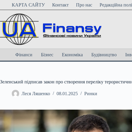
Перейти
КАРТА САЙТУ
Контакт
Про нас
Редакційна пол
до
вмісту
Фінанси
Бізнес
Економіка
Будівництво
Інв
Зеленський підписав закон про створення переліку терористични
Леся Ляшенко
08.01.2025
Ринки