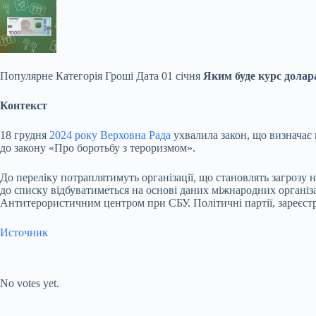
Популярне
Категорія Гроші Дата 01 січня
Яким буде курс долара
Контекст
18 грудня
2024 року
Верховна Рада
ухвалила закон, що визначає 
до закону «Про боротьбу з тероризмом».
До переліку потраплятимуть організації, що становлять загрозу 
до списку відбуватиметься на основі даних міжнародних організа
Антитерористичним центром при СБУ. Політичні партії, зареєстро
Источник
Submit Rating
Rate this
item:
No votes yet.