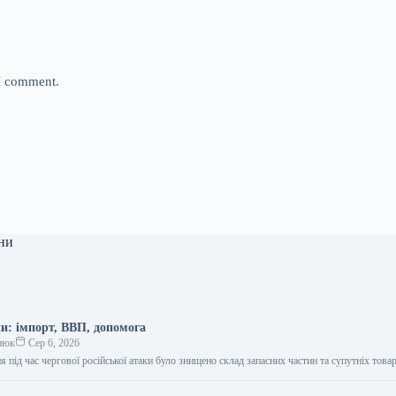
 I comment.
ни
и: імпорт, ВВП, допомога
нюк
Сер 6, 2026
пня під час чергової російської атаки було знищено склад запасних частин та супутніх тов