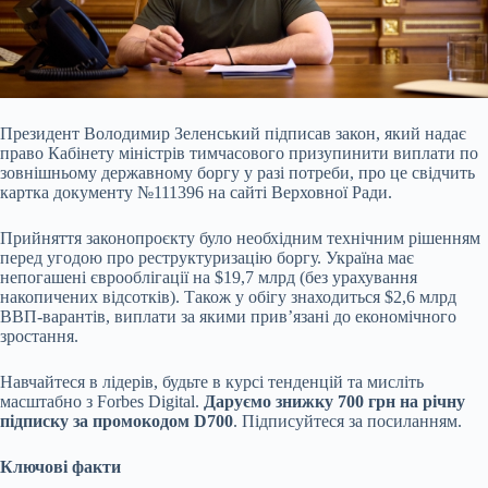
Президент Володимир Зеленський підписав закон, який надає
право Кабінету міністрів тимчасового призупинити виплати по
зовнішньому державному боргу у разі потреби, про це
свідчить
картка документу №111396 на сайті Верховної Ради.
Прийняття законопроєкту було необхідним технічним рішенням
перед угодою про реструктуризацію боргу. Україна має
непогашені єврооблігації на $19,7 млрд (без урахування
накопичених відсотків). Також у обігу знаходиться $2,6 млрд
ВВП-варантів, виплати за якими привʼязані до економічного
зростання.
Навчайтеся в лідерів, будьте в курсі тенденцій та мисліть
масштабно з Forbes Digital.
Даруємо знижку 700 грн на річну
підписку за промокодом D700
. Підписуйтеся за посиланням.
Ключові факти