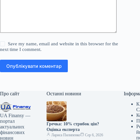
Save my name, email and website in this browser for the
next time I comment.
Опублікувати коментар
Про сайт
Останні новини
Інформ
К
С
К
UA Finansy —
П
портал
Гречка: 10% стрибок цін?
Р
актуальних
Оцінка експерта
й
фінансових
Лариса Пилипенко
Сер 6, 2026
п
новин