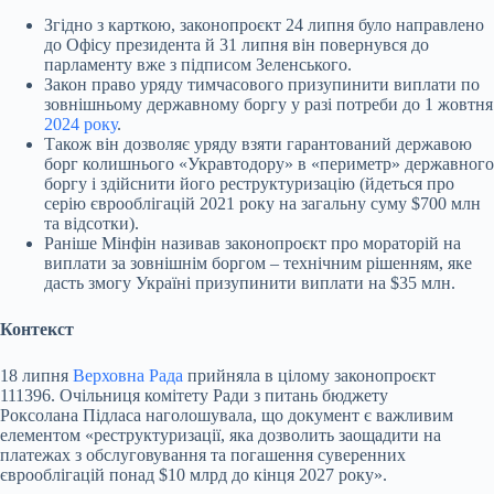
Згідно з карткою, законопроєкт 24 липня було направлено
до Офісу президента й 31 липня він повернувся до
парламенту вже з підписом Зеленського.
Закон право уряду тимчасового призупинити виплати по
зовнішньому державному боргу у разі потреби до 1 жовтня
2024 року
.
Також він дозволяє уряду взяти гарантований державою
борг колишнього «Укравтодору» в «периметр» державного
боргу і здійснити його реструктуризацію (йдеться про
серію єврооблігацій 2021 року на загальну суму $700 млн
та відсотки).
Раніше Мінфін називав законопроєкт про мораторій на
виплати за зовнішнім боргом – технічним рішенням, яке
дасть змогу Україні призупинити виплати на $35 млн.
Контекст
18 липня
Верховна Рада
прийняла в цілому законопроєкт
111396. Очільниця комітету Ради з питань бюджету
Роксолана Підласа наголошувала, що документ є важливим
елементом «реструктуризації, яка дозволить заощадити на
платежах з обслуговування та погашення суверенних
єврооблігацій понад $10 млрд до кінця 2027 року».