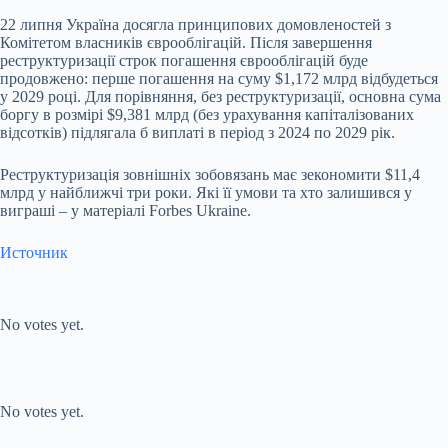
22 липня Україна досягла принципових домовленостей з
Комітетом власників єврооблігацій. Після завершення
реструктуризації строк погашення єврооблігацій буде
продовжено: перше погашення на суму $1,172 млрд відбудеться
у 2029 році. Для порівняння, без реструктуризації, основна сума
боргу в розмірі $9,381 млрд (без урахування капіталізованих
відсотків) підлягала б виплаті в період з 2024 по 2029 рік.
Реструктуризація зовнішніх зобовязань має зекономити $11,4
млрд у найближчі три роки. Які її умови та хто залишився у
виграші – у матеріалі Forbes Ukraine.
Источник
Submit Rating
Rate this
item:
No votes yet.
Submit Rating
Rate this item:
No votes yet.