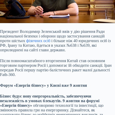
Президент Володимир Зеленський ввів у дію рішення Ради
національної безпеки і оборони щодо застосування санкцій
проти шістьох
фізичних осіб
і більше ніж 40 юридичних
осіб із
РФ, Ірану та Китаю, йдеться в указах №638 і №639, які
оприлюднені на сайті глави держави.
Після повномасштабного вторгнення Китай став основним
торговим партнером Росії і допомогає їй обходити санкції. Іран
передав Росії першу партію балістичних ракет малої дальності
Fath-360.
Форум «Енергія бізнесу» у Києві вже 9 жовтня
Бізнес будує нову енергореальність, забезпечуючи
незалежність в умовах блекаутів. 9 жовтня на форумі
«Енергія бізнесу»
обговоримо технології та інвестиції, що
змінюють правила гри на енергоринку. Дізнайтеся, як
адаптувати бізнес до майбутніх енергетичних викликів, за