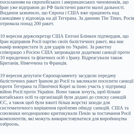
посиланням на європейських і американських чиновників, що
Іран уже відправив до РФ балістичні ракети малої дальності.
Видання зазначило, що Європа і США вже працюють над
санкціями у відповідь на дії Тегерана. За даними The Times, Росія
отримала понад 200 ракет.
10 вересня держсекретар США Ентоні Блінкен підтвердив, що
Іран відправив Росії партію своїх балістичних ракет, яка має
намір використати їх для ударів по Україні. За ракетну
співпрацю з Росією США запровадили додаткові санкції проти
10 юридичних та фізичних осіб з Ірану. Відреагували також
Британія, Німеччина та Франція.
19 вересня депутати Європарламенту засудили передачу
балістичних ракет Іраном до Росії та закликали посилити санкції
проти Тегерана та Північної Кореї за їхню участь у підтримці
війни Росії проти України. Вони також хочуть, щоб більше
китайських осіб та організацій були додані до списку санкцій
ЄС, а також щоб були вжиті більш жорсткі заходи для
систематичного вирішення проблеми обходу санкцій. США та
союзники неодноразово критикували Пекін за постачання Росії
компонентів, які можуть використовуватися для виробництва
озброєнь.