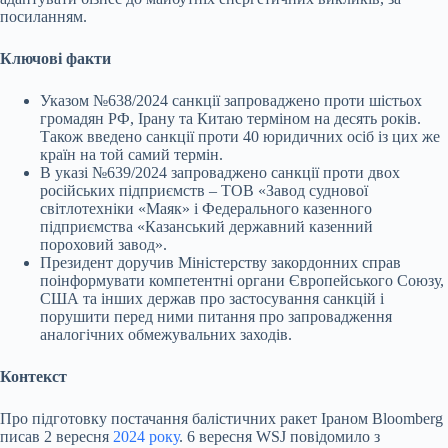
посиланням.
Ключові факти
Указом №638/2024 санкції запроваджено проти шістьох
громадян РФ, Ірану та Китаю терміном на десять років.
Також введено санкції проти 40 юридичних осіб із цих же
країн на той самий термін.
В указі №639/2024 запроваджено санкції проти двох
російських підприємств – ТОВ «Завод суднової
світлотехніки «Маяк» і Федерального казенного
підприємства «Казанський державний казенний
пороховий завод».
Президент доручив Міністерству закордонних справ
поінформувати компетентні органи Європейського Союзу,
США та інших держав про застосування санкцій і
порушити перед ними питання про запровадження
аналогічних обмежувальних заходів.
Контекст
Про підготовку постачання балістичних ракет Іраном Bloomberg
писав 2 вересня
2024 року
. 6 вересня WSJ повідомило з