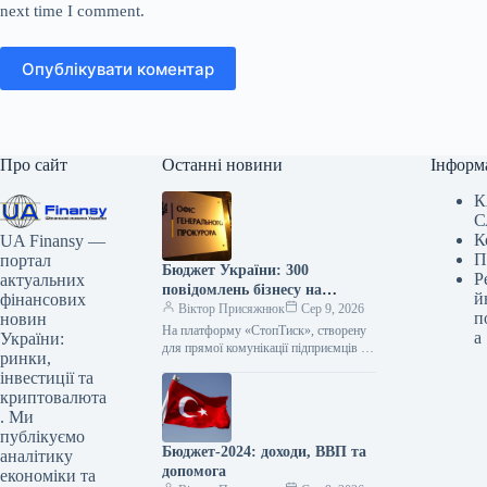
next time I comment.
Опублікувати коментар
Про сайт
Останні новини
Інформ
К
С
К
UA Finansy —
П
портал
Бюджет України: 300
Р
актуальних
повідомлень бізнесу на
й
фінансових
«СтопТиск»
Віктор Присяжнюк
Сер 9, 2026
п
новин
На платформу «СтопТиск», створену
а
України:
для прямої комунікації підприємців з
ринки,
прокуратурою, вже надійшло 287
інвестиції та
повідомлень. Результати роботи
криптовалюта
платформи Станом на 27…
. Ми
публікуємо
Бюджет-2024: доходи, ВВП та
аналітику
допомога
економіки та