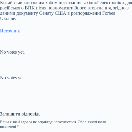
Китай став ключовим хабом постачання західної електроніки для
російського ВПК після повномасштабного вторгнення, згідно з
даними документу Сенату США в розпорядженні Forbes
Ukraine.
Источник
Submit Rating
Rate this
item:
No votes yet.
Submit Rating
Rate this item:
No votes yet.
Залишити відповідь
Ваша e-mail адреса не оприлюднюватиметься.
Обов’язкові поля
позначені
*