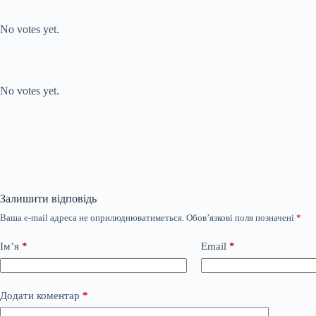
Submit Rating
Rate this
item:
No votes yet.
Submit Rating
Rate this item:
No votes yet.
Залишити відповідь
Ваша e-mail адреса не оприлюднюватиметься.
Обов’язкові поля позначені
*
Ім’я
*
Email
*
Додати коментар
*