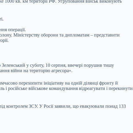
же 1000 кв. км території РФ. Угруповання військ виконують
і.
ня операції.
олону. Міністерству оборони та дипломатам – представити
орії.
 Зеленський у суботу, 10 серпня, ввечері порушив тишу
ання війни на територію агресора».
мчасово перехопити ініціативу на одній ділянці фронту й
ль і російське військове командування відреагувати і перекинути
під контролем ЗСУ. У Росії заявили, що евакуювали понад 133