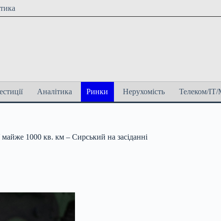
ітика
естиції
Аналітика
Ринки
Нерухомість
Телеком/ІТ/
майже 1000 кв. км – Сирський на засіданні