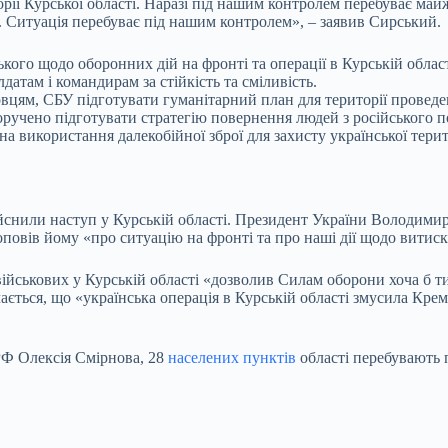
ії Курської області. Наразі під нашим контролем перебуває май
. Ситуація перебуває під нашим контролем», – заявив Сирський.
кого щодо оборонних дій на фронті та операції в Курській област
атам і командирам за стійкість та сміливість.
вцям, СБУ підготувати гуманітарний план для території проведен
учено підготувати стратегію повернення людей з російського п
на використання далекобійної зброї для захисту української терит
ійснили наступ у Курській області. Президент України Володимир
овів йому «про ситуацію на фронті та про наші дії щодо витиск
ійськових у Курській області «дозволив Силам оборони хоча б ти
ається, що «українська операція в Курській області змусила Крем
 РФ Олексія Смірнова, 28
населених пунктів
області перебувають 