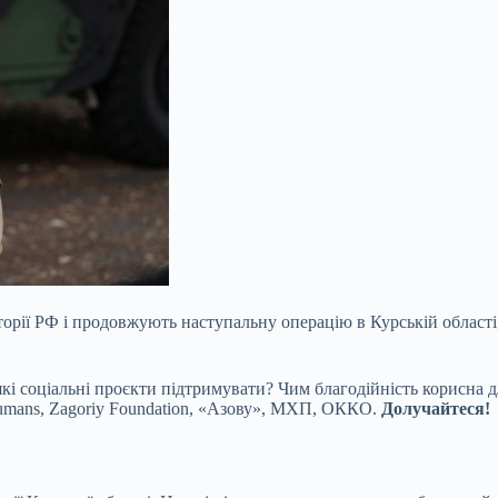
торії РФ і продовжують наступальну операцію в Курській облас
і соціальні проєкти підтримувати? Чим благодійність корисна дл
umans, Zagoriy Foundation, «Азову», МХП, ОККО.
Долучайтеся!