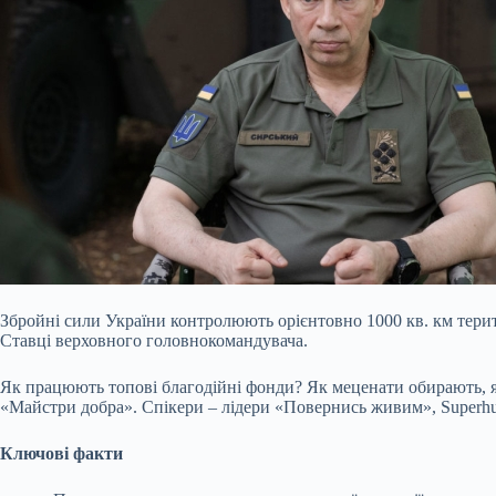
Збройні сили України контролюють орієнтовно 1000 кв. км тери
Ставці верховного головнокомандувача.
Як працюють топові благодійні фонди? Як меценати обирають, як
«Майстри добра». Спікери – лідери «Повернись живим», Superh
Ключові факти