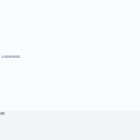
 I comment.
ни