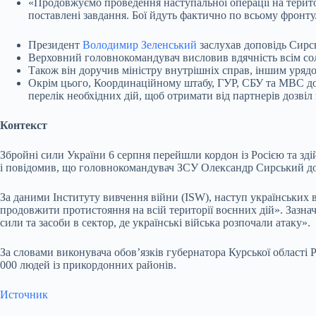
«Продовжуємо проведення наступальної операції на територ
поставлені завдання. Бої йдуть фактично по всьому фронту
Президент
Володимир Зеленський
заслухав доповідь Сирсь
Верховний головнокомандувач висловив вдячність всім солд
Також він доручив міністру внутрішніх справ, іншим урядо
Окрім цього, Координаційному штабу, ГУР, СБУ та МВС дор
перелік необхідних дій, щоб отримати від партнерів дозвіл 
Контекст
Збройні сили України 6 серпня перейшли кордон із Росією та зд
і повідомив, що головнокомандувач ЗСУ Олександр Сирський доп
За даними Інституту вивчення війни (ISW), наступ українських в
продовжити протистояння на всій території воєнних дій». Зазнач
сили та засоби в сектор, де українські війська розпочали атаку».
За словами виконувача обов’язків губернатора Курської області
000 людей із прикордонних районів.
Источник