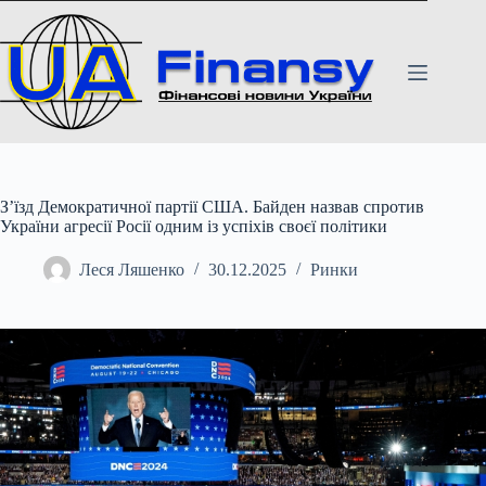
Перейти
до
вмісту
З’їзд Демократичної партії США. Байден назвав спротив
України агресії Росії одним із успіхів своєї політики
Леся Ляшенко
30.12.2025
Ринки