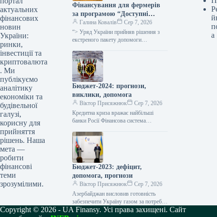
П
портал
Фінансування для фермерів
Р
актуальних
за програмою “Доступні
й
фінансових
кредити 5-7-9%” збільшено
Галина Ковалів
Сер 7, 2026
п
новин
для поповнення оборотних
“> Уряд України прийняв рішення з
а
України:
коштів, повідомив
екстреного пакету допомоги
ринки,
українським аграріям, спричиненого
Корецький.
інвестиції та
російським терором у Чорному морі
криптовалюта
та перешкоджанням експортним…
. Ми
публікуємо
Бюджет-2024: прогнози,
аналітику
виклики, допомога
економіки та
Віктор Присяжнюк
Сер 7, 2026
будівельної
Кредитна криза вражає найбільші
галузі,
банки Росії Фінансова система
корисну для
Російської Федерації стикається з
прийняття
серйозними викликами: найбільші
рішень. Наша
банки країни демонструють помітне
мета —
погіршення…
робити
фінансові
Бюджет-2023: дефіцит,
теми
допомога, прогнози
зрозумілими.
Віктор Присяжнюк
Сер 7, 2026
Азербайджан висловив готовність
забезпечити Україну газом за потреби
Copyright © 2026 - UA Finansy. Усі права захищені. Сайт
та поглибити співпрацю в сфері