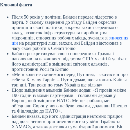
Ключові факти
Після 50 років у політиці Байден передає лідерство в
партії. У своєму зверненні до зʼїзду Байден окреслив
принципи своєї політики, зокрема захист середнього
класу, розвиток інфраструктури та виробництва
мікрочипів, створення робочих місць, зусилля зі
зниження
цін
на рецептурні ліки, заходи, які Байден відстоював з
часу своєї роботи в Сенаті тощо.
Байден розкритикував свого попередника Трампа і
наголосив на важливості лідерства США у світі й успіхах
його адміністрації в зміцненні світових альянсів,
протистоянні Росії та Китаю.
«Ми ніколи не схилимося перед Путіним, – сказав він про
себе та Камалу Гарріс. – Путін думав, що захопить Київ за
три дні. Три роки по тому Україна ще вільна».
Щодо зміцнення альянсів Байден додав: «Я провів майже
190 годин із моїми партнерами – головами держав у
Європі, щоб зміцнити НАТО. Ми це зробили, ми
обʼєднали Європу, чого не було роками, додавши Швецію
та Фінляндію до НАТО».
Байден вказав, що його адміністрація невтомно працює
над досягненням припинення вогню у війні Ізраїлю та
ХАМАСу, а також доставки гуманітарної допомоги. Він