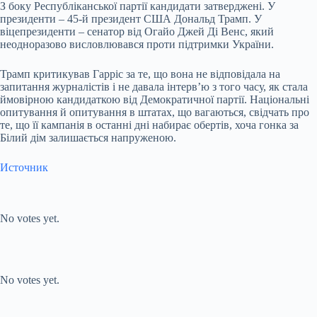
З боку Республіканської партії кандидати затверджені. У
президенти – 45-й президент США Дональд Трамп. У
віцепрезиденти – сенатор від Огайо Джей Ді Венс, який
неодноразово висловлювався проти підтримки України.
Трамп критикував Гарріс за те, що вона не відповідала на
запитання журналістів і не давала інтервʼю з того часу, як стала
ймовірною кандидаткою від Демократичної партії. Національні
опитування й опитування в штатах, що вагаються, свідчать про
те, що її кампанія в останні дні набирає обертів, хоча гонка за
Білий дім залишається напруженою.
Источник
Submit Rating
Rate this
item:
No votes yet.
Submit Rating
Rate this item:
No votes yet.
Submit Rating
Rate this item: