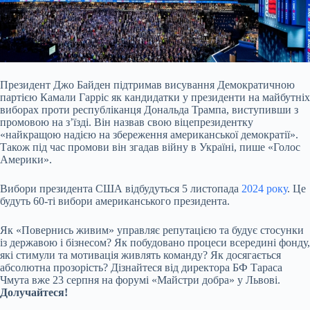
Президент Джо Байден підтримав висування Демократичною
партією Камали Гарріс як кандидатки у президенти на майбутніх
виборах проти республіканця Дональда Трампа,
виступивши з
промовою на зʼїзді. Він назвав свою віцепрезидентку
«найкращою надією на збереження американської демократії».
Також під час промови він згадав війну в Україні, пише «Голос
Америки».
Вибори президента США відбудуться 5 листопада
2024 року
. Це
будуть 60-ті вибори американського президента.
Як «Повернись живим» управляє репутацією та будує стосунки
із державою і бізнесом? Як побудовано процеси всередині фонду,
які стимули та мотивація живлять команду? Як досягається
абсолютна прозорість? Дізнайтеся від директора БФ Тараса
Чмута вже 23 серпня на форумі «Майстри добра» у Львові.
Долучайтеся!