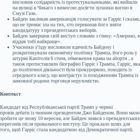
висловив солідарність із протестувальниками, які вийшли
на вулиці в Чикаго з вимогою досягти зупинки вогню в
Смузі Гази.
Байден закликав американців голосувати за Гарріс і сказав,
що не тримає зла на тих, хто переконав його зняти
кандидатуру з президентських виборів.
Байден завершив свій виступ словами з гімну: «Америко, я
віддав тобі найкраще».
Учасники зʼїзду висловили вдячність Байдену і
розкритикували економічну політику Трампа, його роль у
штурмі Капітолія 6 січня, обмеження права на аборти , а
також протиставляли біографію Гарріс і Трампа. Гарріс, яка
до політичної діяльності була прокуроркою, походить із
середнього класу, що контрастує із походженням Трампа із
заможної родини торговця нерухомістю.
Контекст
Кандидат від Республіканської партії Трамп у червні
провів дебати із чинним президентом Джо Байденом. Вони мали
зробити це знову 10 вересня, але Байден знявся з президентських
перегонів після провального виступу. Це проклало шлях для
того, щоб Гарріс стала кандидаткою від Демократичної партії.