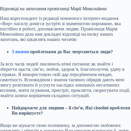
Відповіді на запитання провісниці Марії Миколаївни
Наш кореспондент із редакції новинного інтернет-видання
«Вир» насилу домігся зустрічі зі знаменитою ворожкою, яка
постійно в роботі, допомагаючи людям. Провісниця Марія
Миколаївна дала нам докладні відповіді на низку наших
запитань, які цікавлять наших читачів:
З якими
проблемами до Вас звертаються люди?
За всіх часів людей хвилюють вічні питання: як знайти і
зберегти щастя, сім’ю, любов, здоров’я, благополуччя, удачу в
справах. Я використовую свій дар передбачення невдач,
самотності. Ясновидіння і знання таємних обрядів дають мені
змогу розпізнати й усунути наслідки зовнішніх негативних
впливів, зняти псування, пристріт, прокляття, скоригувати події,
знайти шляхи вирішення складних ситуацій.
Найдорожче для людини – її сім’я, Які сімейні проблеми
Ви вирішуєте?
Якщо ви шукаєте свою половинку, за допомогою любовних
замовлянь і обрядів я допоможу Вам швидше відшукати її, зніму