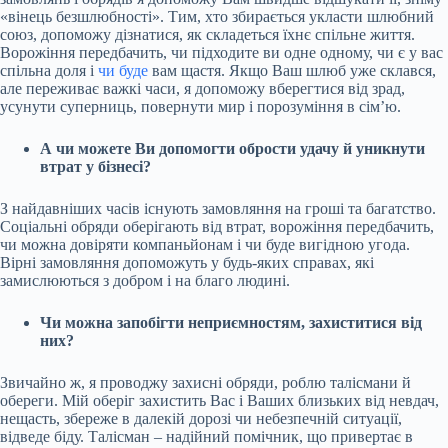
«вінець безшлюбності». Тим, хто збирається укласти шлюбний
союз, допоможу дізнатися, як складеться їхнє спільне життя.
Ворожіння передбачить, чи підходите ви одне одному, чи є у вас
спільна доля і
чи буде
вам щастя. Якщо Ваш шлюб уже склався,
але переживає важкі часи, я допоможу вберегтися від зрад,
усунути суперниць, повернути мир і порозуміння в сім’ю.
А чи можете Ви допомогти обрости удачу й уникнути
втрат у бізнесі?
З найдавніших часів існують замовляння на гроші та багатство.
Соціальні обряди оберігають від втрат, ворожіння передбачить,
чи можна довіряти компаньйонам і чи буде вигідною угода.
Вірні замовляння допоможуть у будь-яких справах, які
замислюються з добром і на благо людині.
Чи можна запобігти неприємностям, захиститися від
них?
Звичайно ж, я проводжу захисні обряди, роблю талісмани й
обереги. Мій оберіг захистить Вас і Ваших близьких від невдач,
нещасть, збереже в далекій дорозі чи небезпечній ситуації,
відведе біду. Талісман – надійний помічник, що привертає в