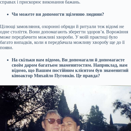
справах і прискорює виконання бажань.
Чи можете ви допомогти зціленню людини?
Цілющі замовляння, охоронні обряди й ритуали теж відомі не
одне століття. Вони допомагають зберегти здоров’я. Ворожіння
може передбачити можливі хвороби. У моїй практиці було
багато випадків, коли я передбачала можливу хворобу ще до її
появи.
На скільки нам відомо, Ви допомагали й допомагаєте
своїм даром багатьом знаменитостям. Наприклад, нам
відомо, що Вашим постійним клієнтом був знаменитий
кіноактор Михайло Пуговкін. Це правда?