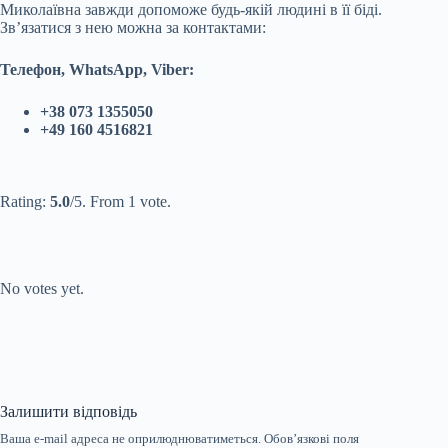
Миколаївна завжди допоможе будь-якій людині в її біді.
Зв’язатися з нею можна за контактами:
Телефон, WhatsApp, Viber:
+38 073 1355050
+49 160 4516821
Submit Rating
Rate this
item:
Rating:
5.0
/5. From 1 vote.
Submit Rating
Rate this item:
No votes yet.
Залишити відповідь
Ваша e-mail адреса не оприлюднюватиметься.
Обов’язкові поля