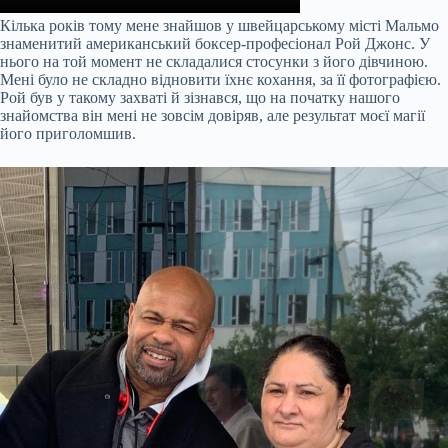
Кілька років тому мене знайшов у швейцарському місті Мальмо
знаменитий американський боксер-професіонал Рой Джонс. У
нього на той момент не складалися стосунки з його дівчиною.
Мені було не складно відновити їхнє кохання, за її фотографією.
Рой був у такому захваті й зізнався, що на початку нашого
знайомства він мені не зовсім довіряв, але результат моєї магії
його приголомшив.