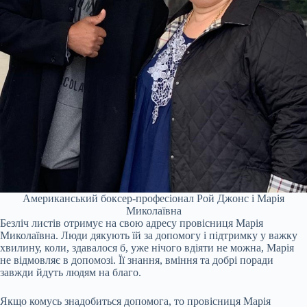
Американський боксер-професіонал Рой Джонс і Марія
Миколаївна
Безліч листів отримує на свою адресу провісниця Марія
Миколаївна. Люди дякують їй за допомогу і підтримку у важку
хвилину, коли, здавалося б, уже нічого вдіяти не можна, Марія
не відмовляє в допомозі. Її знання, вміння та добрі поради
завжди йдуть людям на благо.
Якщо комусь знадобиться допомога, то провісниця Марія