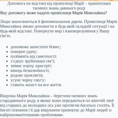
Допомога на відстані від провісниці Марії – хранительки
таємних знань давнього роду
Яку допомогу може надати провісниця Марія Миколаївна?
Люди захоплюються її феноменальним даром. Провісниця Марія
Миколаївна зможе допомогти в будь-якій складній ситуації і на
будь-якій відстані. Повернути мир і взаєморозуміння у Вашу
сім’ю.
допоможе захистити бізнес;
поверне удачу;
позбавить від самотності;
з’єднує зруйновані сім’ї;
знімає порчу, пристріт;
вінець безшлюбності;
родове прокляття;
усуне чорну смугу;
ставить захист на все життя.
Віщунка Марія Миколаївна – берегиня таємних знань
стародавнього роду, в якому вони передаються по жіночій лінії
від старших до молодших ось уже протягом багатьох століть. Її
багаті пізнання і її дар віщування привертає до Марії людей із
найрізноманітнішими проблемами.