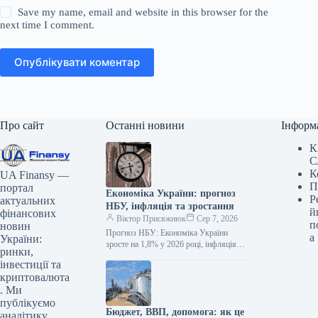
Save my name, email and website in this browser for the
next time I comment.
Опублікувати коментар
Про сайт
Останні новини
Інформ
К
С
К
UA Finansy —
П
портал
Економіка України: прогноз
Р
актуальних
НБУ, інфляція та зростання
й
фінансових
Віктор Присяжнюк
Сер 7, 2026
п
новин
Прогноз НБУ: Економіка України
а
України:
зросте на 1,8% у 2026 році, інфляція
ринки,
пришвидшиться до 10% Національний
інвестиції та
банк України представив своє
криптовалюта
бачення…
. Ми
публікуємо
Бюджет, ВВП, допомога: як це
аналітику