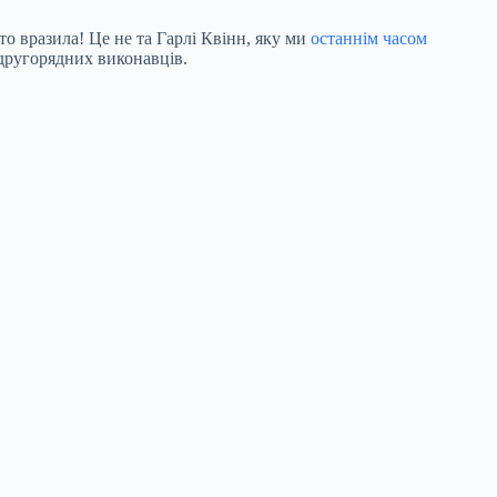
то вразила! Це не та Гарлі Квінн, яку ми
останнім часом
х другорядних виконавців.