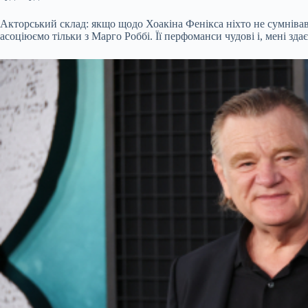
Акторський склад: якщо щодо Хоакіна Фенікса ніхто не сумнівавс
асоціюємо тільки з Марго Роббі. Її перфоманси чудові і, мені зд