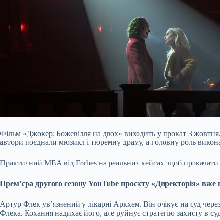
Фільм «Джокер: Божевілля на двох» виходить у прокат 3 жовтня.
автори поєднали мюзикл і тюремну драму, а головну роль виконала
Практичний МBA від Forbes на реальних кейсах, щоб прокачати
Премʼєра другого сезону YouTube проєкту «Директорія» вже
Артур Флек ув’язнений у лікарні Аркхем. Він очікує на суд чере
Флека. Кохання надихає його, але руйнує стратегію захисту в суд