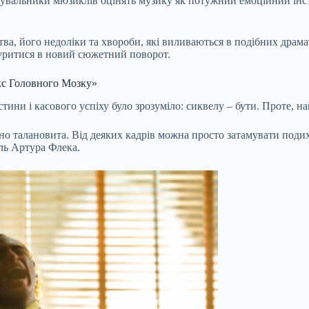
нувальники мюзиклів оцінять музику як потужний емоційний інс
тва, його недоліки та хвороби, які виливаються в подібних драм
нуритися в новий сюжетний поворот.
ікс Головного Мозку»
ини і касового успіху було зрозуміло: сиквелу – бути. Проте, най
о талановита. Від деяких кадрів можна просто затамувати подих.
іль Артура Флека.