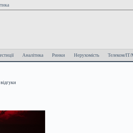
ітика
естиції
Аналітика
Ринки
Нерухомість
Телеком/ІТ/
 відгуки