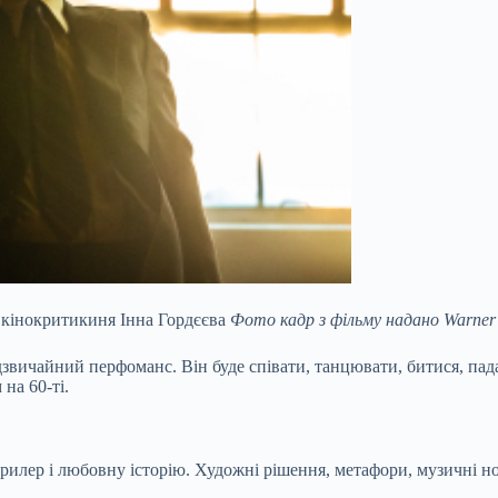
 кінокритикиня Інна Гордєєва
Фото кадр з фільму надано Warner B
дзвичайний перфоманс. Він буде співати, танцювати, битися, пада
на 60-ті.
илер і любовну історію. Художні рішення, метафори, музичні но