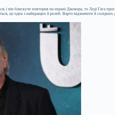
я, і він блискуче повторив на екрані Джокера, то Леді Гага прос
ається, це одна з найкращих її ролей. Варто відзначити й солідни