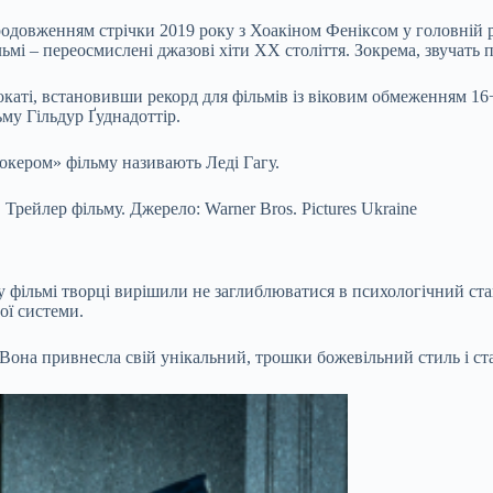
одовженням стрічки 2019 року з Хоакіном Феніксом у головній ро
ьмі – переосмислені джазові хіти ХХ століття. Зокрема, звучать 
каті, встановивши рекорд для фільмів із віковим обмеженням 16+
ьму Гільдур Ґуднадоттір.
окером» фільму називають Леді Гагу.
Трейлер фільму. Джерело: Warner Bros. Pictures Ukraine
 фільмі творці вирішили не заглиблюватися в психологічний ста
ої системи.
 Вона привнесла свій унікальний, трошки божевільний стиль і ст