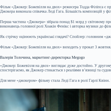
Фільм «Джокер: Божевілля на двох» режисера Тодда Філіпса є пр
Джокера виконала співачка Леді Гага. Більшість композицій у філ
Перша частина «Джокера» зібрала понад $1 млрд у світовому про
виконавець головної ролі Хоакін Фенікс і авторка музики до філ
Як стрічку оцінюють українські глядачі? Спойлер: головним «дж
Фільм «Джокер: Божевілля на двох» виходить у прокат 3 жовтня. 
Валерія Толочина, маркетинг-директорка Megogo
«Джокер: Божевілля на двох» виглядає дуже достойно. У другому
спостерігаємо, як Джокер стикається з реаліями вʼязниці та судов
Для мене «джокером» фільму стала Леді Гага в ролі Гарлі Квінн.