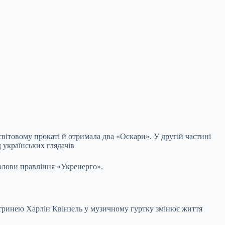
 світовому прокаті й отримала два «Оскари». У
другій частині
 українських глядачів
олови правління «Укренерго».
хіатринею Харлін Квінзель у музичному гуртку змінює життя