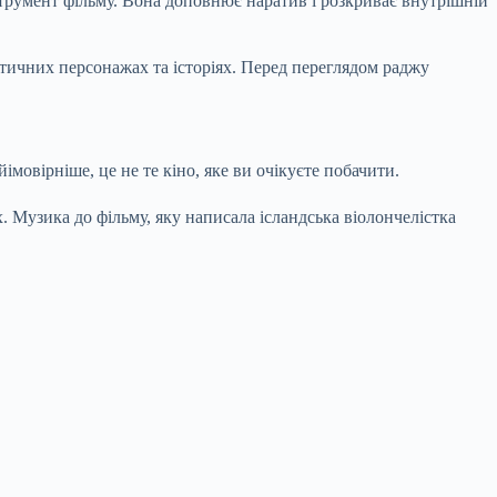
трумент фільму. Вона доповнює наратив і розкриває внутрішній
атичних персонажах та історіях. Перед переглядом раджу
імовірніше, це не те кіно, яке ви очікуєте побачити.
 Музика до фільму, яку написала ісландська віолончелістка