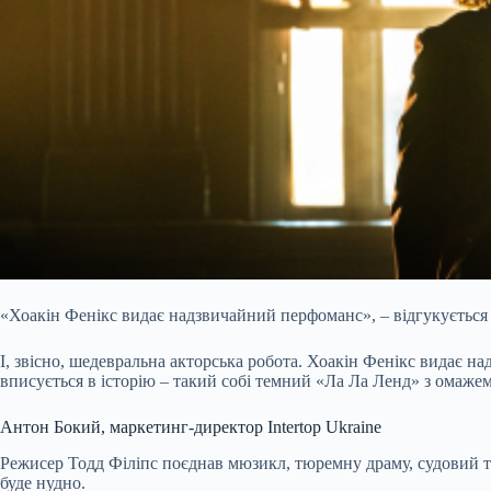
«Хоакін Фенікс видає надзвичайний перфоманс», – відгукується
І, звісно, шедевральна акторська робота. Хоакін Фенікс видає на
вписується в історію – такий собі темний «Ла Ла Ленд» з омажем 
Антон Бокий, маркетинг-директор Intertop Ukraine
Режисер Тодд Філіпс поєднав мюзикл, тюремну драму, судовий тр
буде нудно.