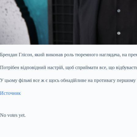
Брендан Глісон, який виконав роль тюремного наглядача, на пре
Потрібен відповідний настрій, щоб сприймати все, що відбуваєть
У цьому фільмі все ж є щось обнадійливе на противагу першому
Источник
Submit Rating
Rate this
item:
No votes yet.
Submit Rating
Rate this item: