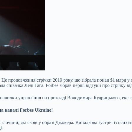
 Це продовження стрічки 2019 року, що зібрала понад $1 млрд у
 співачка Леді Гага. Forbes зібрав перші відгуки про стрічку від
 навички управління на прикладі Володимира Кудрицького, ексг
 на
каналі Forbes Ukraine!
з злочини, які скоїв у образі Джокера. Випадкова зустріч із пси
і.