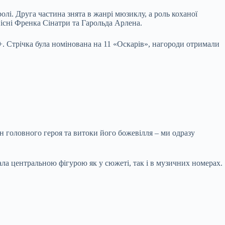
лі. Друга частина знята в жанрі мюзиклу, а роль коханої
пісні Френка Сінатри та Гарольда Арлена.
. Стрічка була номінована на 11 «Оскарів», нагороди отримали
н головного героя та витоки його божевілля – ми одразу
ала центральною фігурою як у сюжеті, так і в музичних номерах.