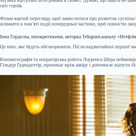
Музика віртуозно інтегрована в сюжет. Думаю, що навіть не ша
світ героїв.
Фільм вартий перегляду, щоб замислитися про розвиток суспільс
освіжити в пам’яті події попередньої частини, щоб повністю за
Інна Гордєєва, кінокритикиня, авторка Telegram-каналу «Нетфл
Це кіно, яке будуть обговорювати. Після надзвичайної першої част
Кінематографія та операторська робота Лоуренса Шера неймовірн
Гільдур Ґуднадоттір, проникає крізь шкіру і допомагає відчути б