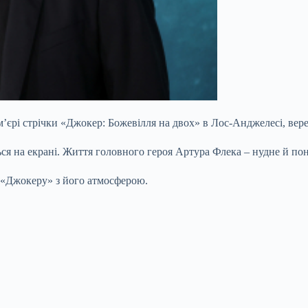
м’єрі стрічки «Джокер: Божевілля на двох» в Лос-Анджелесі, вер
ся на екрані. Життя головного героя Артура Флека – нудне й пону
 «Джокеру» з його атмосферою.