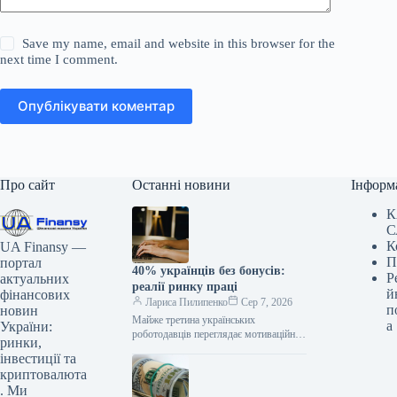
Save my name, email and website in this browser for the
next time I comment.
Опублікувати коментар
Про сайт
Останні новини
Інформ
К
С
К
UA Finansy —
П
портал
40% українців без бонусів:
Р
актуальних
реалії ринку праці
й
фінансових
Лариса Пилипенко
Сер 7, 2026
п
новин
Майже третина українських
а
України:
роботодавців переглядає мотиваційні
ринки,
пакети для кандидатів, реагуючи на
інвестиції та
наявну кадрову кризу. Водночас, 40%
криптовалюта
опитаних працівників не отримують…
. Ми