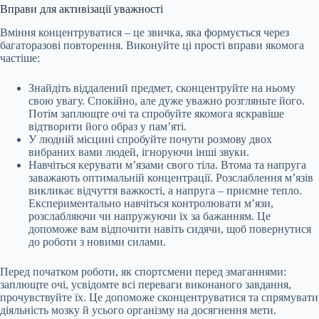
Вправи для активізації уважності
Вміння концентруватися – це звичка, яка формується через
багаторазові повторення. Виконуйте ці прості вправи якомога
частіше:
Знайдіть віддалений предмет, сконцентруйте на ньому
свою увагу. Спокійно, але дуже уважно розгляньте його.
Потім заплющте очі та спробуйте якомога яскравіше
відтворити його образ у пам’яті.
У людній місцині спробуйте почути розмову двох
вибраних вами людей, ігноруючи інші звуки.
Навчіться керувати м’язами свого тіла. Втома та напруга
заважають оптимальній концентрації. Розслаблення м’язів
викликає відчуття важкості, а напруга – приємне тепло.
Експериментально навчіться контролювати м’язи,
розслабляючи чи напружуючи їх за бажанням. Це
допоможе вам відпочити навіть сидячи, щоб повернутися
до роботи з новими силами.
Перед початком роботи, як спортсмени перед змаганнями:
заплющте очі, усвідомте всі переваги виконаного завдання,
прочувствуйте їх. Це допоможе сконцентруватися та спрямувати
діяльність мозку й усього організму на досягнення мети.