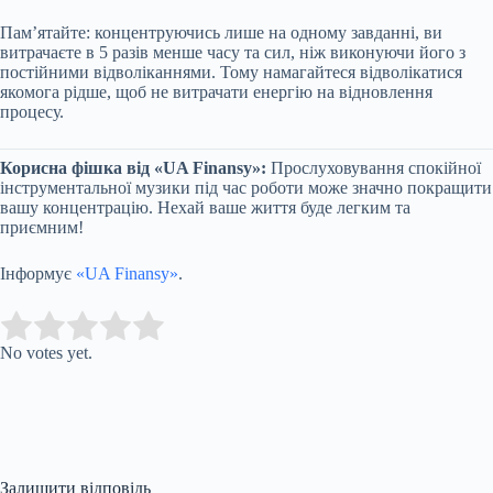
Пам’ятайте: концентруючись лише на одному завданні, ви
витрачаєте в 5 разів менше часу та сил, ніж виконуючи його з
постійними відволіканнями. Тому намагайтеся відволікатися
якомога рідше, щоб не витрачати енергію на відновлення
процесу.
Корисна фішка від «UA Finansy»:
Прослуховування спокійної
інструментальної музики під час роботи може значно покращити
вашу концентрацію. Нехай ваше життя буде легким та
приємним!
Інформує
«UA Finansy»
.
Submit Rating
Rate this item:
No votes yet.
Залишити відповідь