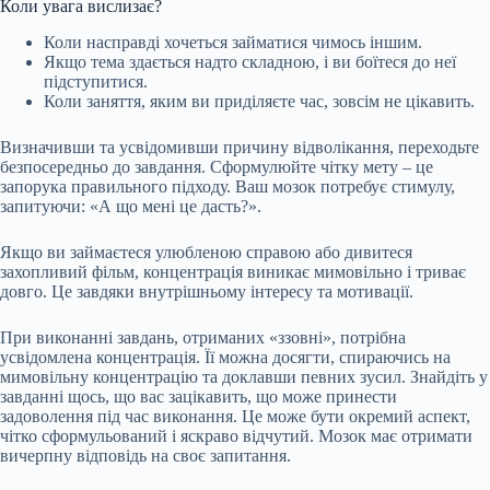
Коли увага
вислизає?
Коли насправді хочеться займатися чимось іншим.
Якщо тема здається надто складною, і ви боїтеся до неї
підступитися.
Коли заняття, яким ви приділяєте час, зовсім не цікавить.
Визначивши та усвідомивши причину відволікання, переходьте
безпосередньо до завдання. Сформулюйте чітку мету – це
запорука правильного підходу. Ваш мозок потребує стимулу,
запитуючи: «А що мені це дасть?».
Якщо ви займаєтеся улюбленою справою або дивитеся
захопливий фільм, концентрація виникає мимовільно і триває
довго. Це завдяки внутрішньому інтересу та мотивації.
При виконанні завдань, отриманих «ззовні», потрібна
усвідомлена концентрація. Її можна досягти, спираючись на
мимовільну концентрацію та доклавши певних зусил. Знайдіть у
завданні щось, що вас зацікавить, що може принести
задоволення під час виконання. Це може бути окремий аспект,
чітко сформульований і яскраво відчутий. Мозок має отримати
вичерпну відповідь на своє запитання.