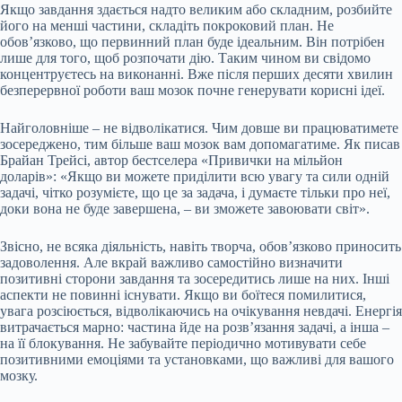
Якщо завдання здається надто великим або складним, розбийте
його на менші частини, складіть покроковий план. Не
обов’язково, що первинний план буде ідеальним. Він потрібен
лише для того, щоб розпочати дію. Таким чином ви свідомо
концентруєтесь на виконанні. Вже після перших десяти хвилин
безперервної роботи ваш мозок почне генерувати корисні ідеї.
Найголовніше – не відволікатися. Чим довше ви працюватимете
зосереджено, тим більше ваш мозок вам допомагатиме. Як писав
Брайан Трейсі, автор бестселера «Привички на мільйон
доларів»: «Якщо ви можете приділити всю увагу та сили одній
задачі, чітко розумієте, що це за задача, і думаєте тільки про неї,
доки вона не буде завершена, – ви зможете завоювати світ».
Звісно, не всяка діяльність, навіть творча, обов’язково приносить
задоволення. Але вкрай важливо самостійно визначити
позитивні сторони завдання та зосередитись лише на них. Інші
аспекти не повинні існувати. Якщо ви боїтеся помилитися,
увага розсіюється, відволікаючись на очікування невдачі. Енергія
витрачається марно: частина йде на розв’язання задачі, а інша –
на її блокування. Не забувайте періодично мотивувати себе
позитивними емоціями та установками, що важливі для вашого
мозку.