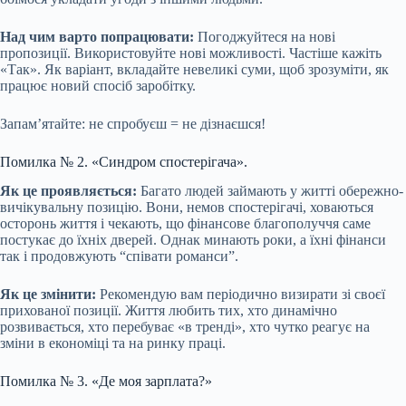
Над чим варто попрацювати:
Погоджуйтеся на нові
пропозиції. Використовуйте нові можливості. Частіше кажіть
«Так». Як варіант, вкладайте невеликі суми, щоб зрозуміти, як
працює новий спосіб заробітку.
Запам’ятайте: не спробуєш = не дізнаєшся!
Помилка № 2. «Синдром спостерігача».
Як це проявляється:
Багато людей займають у житті обережно-
вичікувальну позицію. Вони, немов спостерігачі, ховаються
осторонь життя і чекають, що фінансове благополуччя саме
постукає до їхніх дверей. Однак минають роки, а їхні фінанси
так і продовжують “співати романси”.
Як це змінити:
Рекомендую вам періодично визирати зі своєї
прихованої позиції. Життя любить тих, хто динамічно
розвивається, хто перебуває «в тренді», хто чутко реагує на
зміни в економіці та на ринку праці.
Помилка № 3. «Де моя зарплата?»