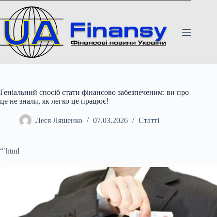
Перейти
до
вмісту
Геніальний спосіб стати фінансово забезпеченим: ви про
це не знали, як легко це працює!
Леся Ляшенко
07.03.2026
Статті
“`html