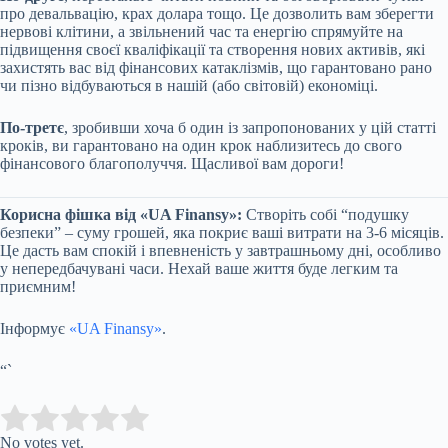
про девальвацію, крах долара тощо. Це дозволить вам зберегти
нервові клітини, а звільнений час та енергію спрямуйте на
підвищення своєї кваліфікації та створення нових активів, які
захистять вас від фінансових катаклізмів, що гарантовано рано
чи пізно відбуваються в нашій (або світовій) економіці.
По-третє
, зробивши хоча б один із запропонованих у цій статті
кроків, ви гарантовано на один крок наблизитесь до свого
фінансового благополуччя. Щасливої вам дороги!
Корисна фішка від «UA Finansy»:
Створіть собі “подушку
безпеки” – суму грошей, яка покриє ваші витрати на 3-6 місяців.
Це дасть вам спокій і впевненість у завтрашньому дні, особливо
у непередбачувані часи. Нехай ваше життя буде легким та
приємним!
Інформує
«UA Finansy»
.
“`
Submit Rating
Rate this item:
No votes yet.