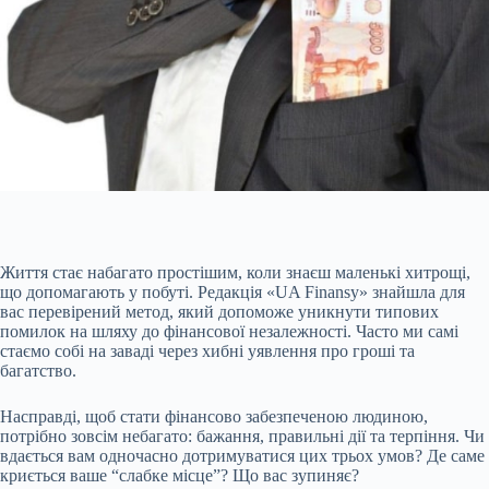
Життя стає набагато простішим, коли знаєш маленькі хитрощі,
що допомагають у побуті. Редакція «UA Finansy» знайшла для
вас перевірений метод, який допоможе уникнути типових
помилок на шляху до фінансової незалежності. Часто ми самі
стаємо собі на заваді через хибні уявлення про гроші та
багатство.
Насправді, щоб стати фінансово забезпеченою людиною,
потрібно зовсім небагато: бажання, правильні дії та терпіння. Чи
вдається вам одночасно дотримуватися цих трьох умов? Де саме
криється
ваше “слабке місце”? Що вас зупиняє?