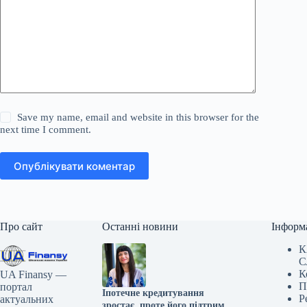
Save my name, email and website in this browser for the
next time I comment.
Опублікувати коментар
Про сайт
Останні новини
Інформ
К
С
К
UA Finansy —
П
портал
Іпотечне кредитування
Р
актуальних
зростає, проте його підтримка