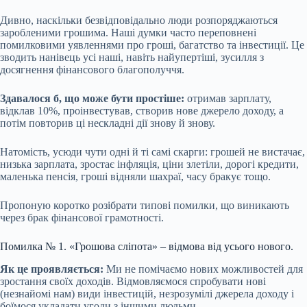
Дивно, наскільки безвідповідально люди розпоряджаються
заробленими грошима. Наші думки часто переповнені
помилковими уявленнями про гроші, багатство та інвестиції. Це
зводить нанівець усі наші, навіть найупертіші, зусилля з
досягнення фінансового благополуччя.
Здавалося б, що може бути простіше:
отримав зарплату,
відклав 10%, проінвестував, створив нове джерело доходу, а
потім повторив ці нескладні дії знову й знову.
Натомість, усюди чути одні й ті самі скарги: грошей не вистачає,
низька зарплата, зростає інфляція, ціни злетіли, дорогі кредити,
маленька пенсія, гроші відняли шахраї, часу бракує тощо.
Пропоную коротко розібрати типові помилки, що виникають
через брак фінансової грамотності.
Помилка № 1. «Грошова сліпота» – відмова від усього нового.
Як це проявляється:
Ми не помічаємо нових можливостей для
зростання своїх доходів. Відмовляємося спробувати нові
(незнайомі нам) види інвестицій, незрозумілі джерела доходу і
боїмося укладати угоди з іншими людьми.