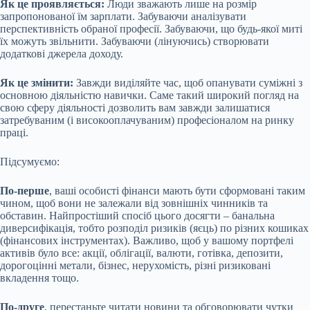
Як це проявляється:
Люди зважають лише на розмір
запропонованої їм зарплати. Забуваючи аналізувати
перспективність обраної професії. Забуваючи, що будь-якої миті
їх можуть звільнити. Забуваючи (лінуючись) створювати
додаткові джерела доходу.
Як це змінити:
Завжди виділяйте час, щоб опанувати суміжні з
основною діяльністю навички. Саме такий широкий погляд на
свою сферу діяльності дозволить вам завжди залишатися
затребуваним (і високооплачуваним) професіоналом на ринку
праці.
Підсумуємо:
По-перше
, ваші особисті фінанси мають бути сформовані таким
чином, щоб вони не залежали від зовнішніх чинників та
обставин. Найпростіший спосіб цього досягти – банальна
диверсифікація, тобто розподіл ризиків (яєць) по різних кошиках
(фінансових інструментах). Важливо, щоб у вашому портфелі
активів було все: акції, облігації, валюти, готівка, депозити,
дорогоцінні метали, бізнес, нерухомість, різні ризиковані
вкладення тощо.
По-друге
, перестаньте читати новини та обговорювати чутки