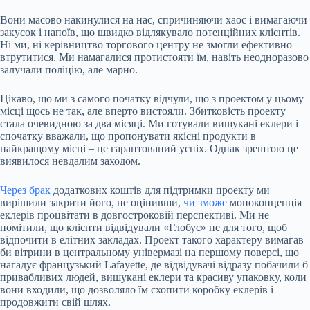
Вони масово накинулися на нас, спричиняючи хаос і вимагаючи
закусок і напоїв, що швидко відлякувало потенційних клієнтів.
Ні ми, ні керівництво торгового центру не змогли ефективно
втрутитися. Ми намагалися протистояти їм, навіть неодноразово
залучали поліцію, але марно.
Цікаво, що ми з самого початку відчули, що з проектом у цьому
місці щось не так, але вперто вистояли. Збитковість проекту
стала очевидною за два місяці. Ми готували вишукані еклери і
спочатку вважали, що пропонувати якісні продукти в
найкращому місці – це гарантований успіх. Однак зрештою це
виявилося невдалим заходом.
Через брак
додаткових коштів для підтримки проекту ми
вирішили закрити його, не оцінивши,
чи зможе
моноконцепція
еклерів процвітати в довгостроковій перспективі. Ми не
помітили, що клієнти відвідували «Глобус» не для того, щоб
відпочити в елітних закладах. Проект такого характеру вимагав
би вітрини в центральному універмазі на першому поверсі, що
нагадує французький Lafayette, де відвідувачі відразу побачили б
привабливих людей, вишукані еклери та красиву упаковку, коли
вони входили, що дозволяло їм схопити коробку еклерів і
продовжити свій шлях.