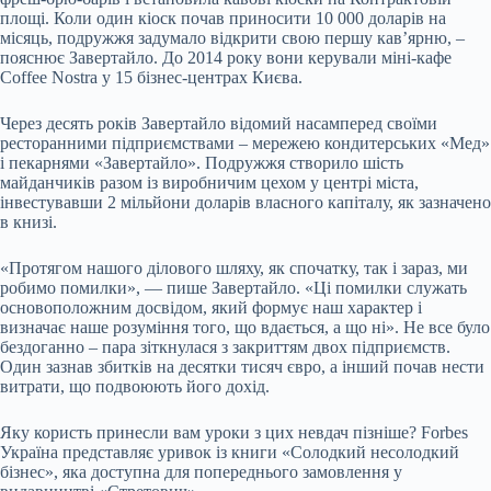
площі. Коли один кіоск почав приносити 10 000 доларів на
місяць, подружжя задумало відкрити свою першу кав’ярню, –
пояснює Завертайло. До 2014 року вони керували міні-кафе
Coffee Nostra у 15 бізнес-центрах Києва.
Через десять років Завертайло відомий насамперед своїми
ресторанними підприємствами – мережею кондитерських «Мед»
і пекарнями «Завертайло». Подружжя створило шість
майданчиків разом із виробничим цехом у центрі міста,
інвестувавши 2 мільйони доларів власного капіталу, як зазначено
в книзі.
«Протягом нашого ділового шляху, як спочатку, так і зараз, ми
робимо помилки», — пише Завертайло. «Ці помилки служать
основоположним досвідом, який формує наш характер і
визначає наше розуміння того, що вдається, а що ні». Не все було
бездоганно – пара зіткнулася з закриттям двох підприємств.
Один зазнав збитків на десятки тисяч євро, а інший почав нести
витрати, що подвоюють його дохід.
Яку користь принесли вам уроки з цих невдач пізніше? Forbes
Україна представляє уривок із книги «Солодкий несолодкий
бізнес», яка доступна для попереднього замовлення у