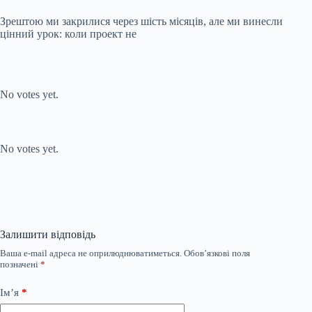
Зрештою ми закрилися через шість місяців, але ми винесли
цінний урок: коли проект не
Submit Rating
Rate this
item:
No votes yet.
Submit Rating
Rate this item:
No votes yet.
Залишити відповідь
Ваша e-mail адреса не оприлюднюватиметься.
Обов’язкові поля
позначені
*
Ім’я
*