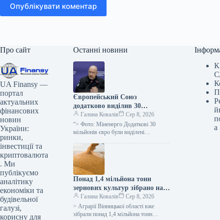
Опублікувати коментар
Про сайт
Останні новини
Інформ
К
С
К
UA Finansy —
П
портал
Європейський Союз
Р
актуальних
додатково виділив 30
й
фінансових
мільйонів євро до Фонду для
Галина Ковалів
Сер 8, 2026
п
новин
підтримки української
“> Фото: Міненерго Додаткові 30
а
України:
енергетики.
мільйонів євро були виділені
ринки,
Європейським Союзом до Фонду
інвестиції та
підтримки енергетики України, що
криптовалюта
підвищило загальну суму…
. Ми
публікуємо
Понад 1,4 мільйона тонн
аналітику
зернових культур зібрано на
економіки та
Вінниччині, врожайність
Галина Ковалів
Сер 8, 2026
будівельної
перевершила показники
> Аграрії Вінницької області вже
галузі,
минулого року – обласна
зібрали понад 1,4 мільйона тонн
корисну для