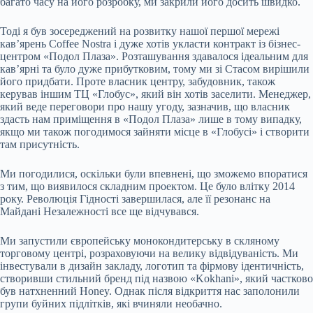
багато часу на його розробку, ми закрили його досить швидко.
Тоді я був зосереджений на розвитку нашої першої мережі
кав’ярень Coffee Nostra і дуже хотів укласти контракт із бізнес-
центром «Подол Плаза». Розташування здавалося ідеальним для
кав’ярні та було дуже прибутковим, тому ми зі Стасом вирішили
його придбати. Проте власник центру, забудовник, також
керував іншим ТЦ «Глобус», який він хотів заселити. Менеджер,
який веде переговори про нашу угоду, зазначив, що власник
здасть нам приміщення в «Подол Плаза» лише в тому випадку,
якщо ми також погодимося зайняти місце в «Глобусі» і створити
там присутність.
Ми погодилися, оскільки були впевнені, що зможемо впоратися
з тим, що виявилося складним проектом. Це було влітку 2014
року. Революція Гідності завершилася, але її резонанс на
Майдані Незалежності все ще відчувався.
Ми запустили європейську монокондитерську в скляному
торговому центрі, розраховуючи на велику відвідуваність. Ми
інвестували в дизайн закладу, логотип та фірмову ідентичність,
створивши стильний бренд під назвою «Kokhani», який частково
був натхненний Honey. Однак після відкриття нас заполонили
групи буйних підлітків, які вчиняли необачно.