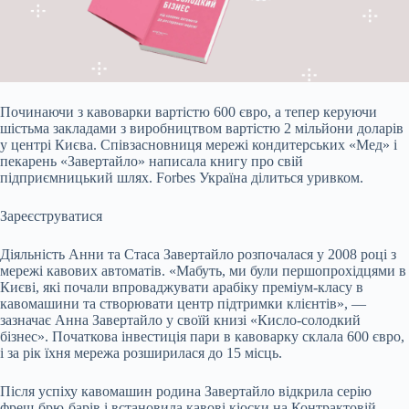
Починаючи з кавоварки вартістю 600 євро, а тепер керуючи
шістьма закладами з виробництвом вартістю 2 мільйони доларів
у центрі Києва. Співзасновниця мережі кондитерських
«Мед» і
пекарень «Завертайло» написала книгу про свій
підприємницький шлях. Forbes Україна ділиться уривком.
Зареєструватися
Діяльність Анни та Стаса Завертайло розпочалася у 2008 році з
мережі кавових автоматів. «Мабуть, ми були першопрохідцями в
Києві, які почали впроваджувати арабіку преміум-класу в
кавомашини та створювати центр підтримки клієнтів», —
зазначає Анна Завертайло у своїй книзі «Кисло-солодкий
бізнес». Початкова інвестиція пари в кавоварку склала 600 євро,
і за рік їхня мережа розширилася до 15 місць.
Після успіху кавомашин родина Завертайло відкрила серію
фреш-брю-барів і встановила кавові кіоски на Контрактовій