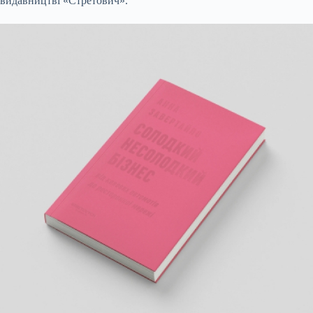
видавництві «Стретович».