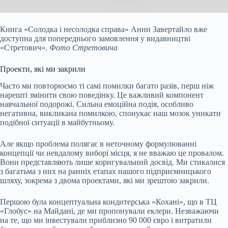
Книга «Солодка і несолодка справа» Анни Завертайло вже
доступна для попереднього замовлення у видавництві
«Стретович».
Фото Стретовича
Проекти, які ми закрили
Часто ми повторюємо ті самі помилки багато разів, перш ніж
нарешті змінити свою поведінку. Це важливий компонент
навчальної подорожі. Сильна емоційна подія, особливо
негативна, викликана помилкою, спонукає наш мозок уникати
подібної ситуації в майбутньому.
Але якщо проблема полягає в неточному формулюванні
концепції чи невдалому виборі місця, я не вважаю це провалом.
Вони представляють лише коригувальний досвід. Ми стикалися
з багатьма з них на ранніх етапах нашого підприємницького
шляху, зокрема з двома проектами, які ми зрештою закрили.
Першою була концептуальна кондитерська «Кохані», що в ТЦ
«Глобус» на Майдані, де ми пропонували еклери. Незважаючи
на те, що ми інвестували приблизно 90 000 євро і витратили