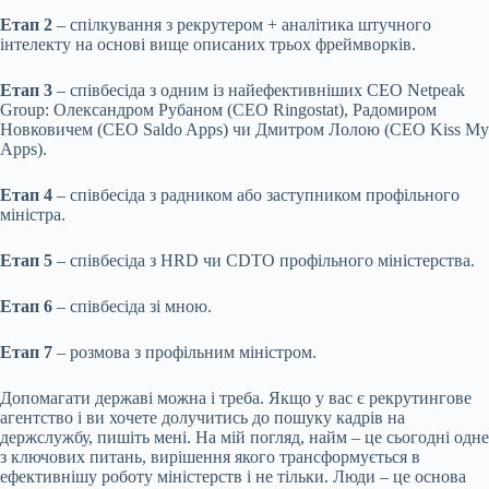
Етап 2
– спілкування з рекрутером + аналітика штучного
інтелекту на основі вище описаних трьох фреймворків.
Етап 3
– співбесіда з одним із найефективніших CEO Netpeak
Group: Олександром Рубаном (CEO Ringostat), Радомиром
Новковичем (CEO Saldo Apps) чи Дмитром Лолою (CEO Kiss My
Apps).
Етап 4
– співбесіда з радником або заступником профільного
міністра.
Етап 5
– співбесіда з HRD чи CDTO профільного міністерства.
Етап 6
– співбесіда зі мною.
Етап 7
– розмова з профільним міністром.
Допомагати державі можна і треба. Якщо у вас є рекрутингове
агентство і ви хочете долучитись до пошуку кадрів на
держслужбу, пишіть мені. На мій погляд, найм – це сьогодні одне
з ключових питань, вирішення якого трансформується в
ефективнішу роботу міністерств і не тільки. Люди – це основа