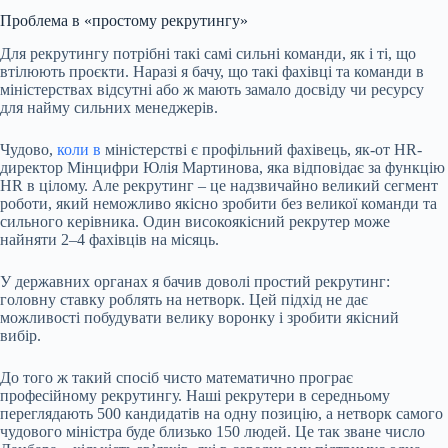
Проблема в «простому рекрутингу»
Для рекрутингу потрібні такі самі сильні команди, як і ті, що
втілюють проєкти. Наразі я бачу, що такі фахівці та команди в
міністерствах відсутні або ж мають замало досвіду чи ресурсу
для найму сильних менеджерів.
Чудово,
коли в
міністерстві є профільний фахівець, як-от HR-
директор Мінцифри Юлія Мартинова, яка відповідає за функцію
HR в цілому. Але рекрутинг – це надзвичайно великий сегмент
роботи, який неможливо якісно зробити без великої команди та
сильного керівника. Один високоякісний рекрутер може
найняти 2–4 фахівців на місяць.
У державних органах я бачив доволі простий рекрутинг:
головну ставку роблять на нетворк. Цей підхід не дає
можливості побудувати велику воронку і зробити якісний
вибір.
До того ж такий спосіб чисто математично програє
професійному рекрутингу. Наші рекрутери в середньому
переглядають 500 кандидатів на одну позицію, а нетворк самого
чудового міністра буде близько 150 людей. Це так зване число