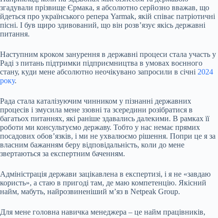
згадували прізвище Єрмака, я абсолютно серйозно вважав, що
йдеться про українського репера Yarmak, якій співає патріотичні
пісні. І був щиро здивований, що він розвʼязує якісь державні
питання.
Наступним кроком занурення в державні процеси стала участь у
Раді з питань підтримки підприємництва в умовах воєнного
стану, куди мене абсолютно неочікувано
запросили
в січні
2024
року
.
Рада стала каталізуючим чинником у пізнанні державних
процесів і змусила мене ззовні та зсередини розібратися в
багатьох питаннях, які раніше здавались далекими. В рамках її
роботи ми консультуємо державу. Тобто у нас немає прямих
посадових обов’язків, і ми не ухвалюємо рішення. Попри це я за
власним бажанням беру відповідальність, коли до мене
звертаються за експертним баченням.
Адміністрація держави зацікавлена в експертизі, і я не «завдаю
користь», а стаю в пригоді там, де маю компетенцію. Якісний
найм, мабуть, найрозвиненіший мʼяз в Netpeak Group.
Для мене головна навичка менеджера – це найм працівників,