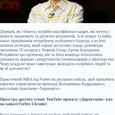
Державі, як і бізнесу, потрібні кваліфіковані кадри, які хочуть і
можуть працювати та досягати результатів. Але пошук та найм
таких працівників потребують особливого
підходу, а не йти
шляхом нетворку, який наразі застосовує влада, розповідає
засновник IT-холдингу Netpeak Group Артем Бородатюк.
Розуміючи цю проблему, він та його команда зголосилися
допомогти державі з рекрутингом топменеджерів у міністерства.
Чому влада не може самотужки знаходити потрібних людей та
як їй допомогти?
Практичний МBA від Forbes на реальних кейсах, щоб прокачати
навички управління на прикладі Володимира Кудрицького,
ексголови правління «Укренерго».
Премʼєра другого сезону YouTube проєкту «Директорія» вже
на
каналі Forbes Ukraine!
Коли працюєш у бізнесі чи на будь-якій іншій роботі, не