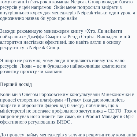
тому останні пʼять років команда Netpeak Group вкладає багато
ресурсів у цей напрямок. Якби мене попросили вибрати з
внутрішнього курсу для менеджерів Netpeak тільки один урок, я
однозначно назвав би урок про найм.
Завжди рекомендую менеджерам книгу «Хто. Як наймати
найкращих» Джеффа Смарта та Ренда Стріта. Викладені в ній
алгоритми настільки ефективні, що навіть лягли в основу
рекрутингу в Netpeak Group.
Я щиро не розумію, чому люди приділяють найму так мало
ресурсів. Люди – це ж буквально найважливіша компонента
розвитку проєкту чи компанії.
Перший досвід
Коли ми з Олегом Гороховським консультували Мінекономіки в
процесі створення платформи «Пульс» (яка дає можливість
збирати й обробляти фідбек від бізнесу), побачили, що в
міністерстві не вистачає профільного заступника –
CDTO
. Тож я
запропонував його знайти так само, як і
Product Manager
в Офіс
ефективного регулювання BRDO.
До процесу найму менеджерів я залучив рекрутингову компанію