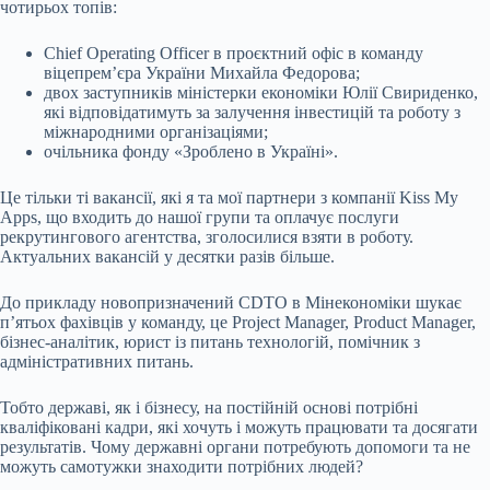
чотирьох топів:
Chief Operating Officer
в проєктний офіс в команду
віцепремʼєра України Михайла Федорова;
двох заступників міністерки економіки Юлії Свириденко,
які відповідатимуть за залучення інвестицій та роботу з
міжнародними організаціями;
очільника фонду «Зроблено в Україні».
Це тільки ті вакансії, які я та мої партнери з компанії Kiss My
Apps, що входить до нашої групи та оплачує послуги
рекрутингового агентства, зголосилися взяти в роботу.
Актуальних вакансій у десятки разів більше.
До прикладу новопризначений CDTO в Мінекономіки шукає
п’ятьох фахівців у команду, це Project Manager, Product Manager,
бізнес-аналітик, юрист із питань технологій, помічник з
адміністративних питань.
Тобто державі, як і бізнесу, на постійній основі потрібні
кваліфіковані кадри, які хочуть і можуть працювати та досягати
результатів. Чому державні органи потребують допомоги та не
можуть самотужки знаходити потрібних людей?