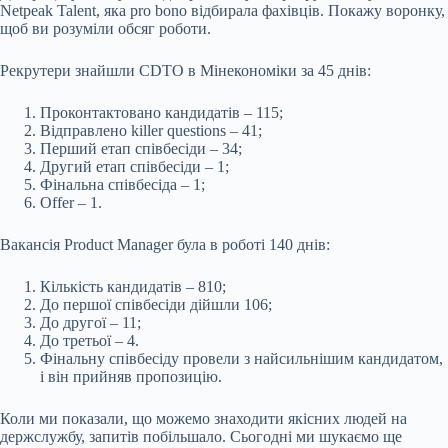
Netpeak Talent, яка pro bono відбирала фахівців. Покажу воронку,
щоб ви розуміли обсяг роботи.
Рекрутери знайшли CDTO в Мінекономіки за 45 днів:
Проконтактовано кандидатів – 115;
Відправлено
killer questions
– 41;
Перший етап співбесіди – 34;
Другий етап співбесіди – 1;
Фінальна співбесіда – 1;
Оffer
– 1.
Вакансія Product Manager була в роботі 140 днів:
Кількість кандидатів – 810;
До першої співбесіди дійшли 106;
До другої – 11;
До третьої – 4.
Фінальну співбесіду провели з найсильнішим кандидатом,
і він прийняв пропозицію.
Коли ми показали, що можемо знаходити якісних людей на
держслужбу, запитів побільшало. Сьогодні ми шукаємо ще