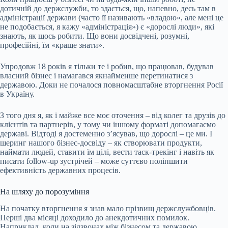
дотичній до держслужби, то здається, що, напевно, десь там в
адміністрації держави (часто її називають «владою», але мені це
не подобається, я кажу «адміністрація») є «дорослі люди», які
знають, як щось робити. Що вони досвідчені, розумні,
професійні, їм «краще знати».
Упродовж 18 років я тільки те і робив, що працював, будував
власний бізнес і намагався якнайменше перетинатися з
державою. Доки не почалося повномасштабне вторгнення Росії
в Україну.
З того дня я, як і майже все моє оточення – від колег та друзів до
клієнтів та партнерів, у тому чи іншому форматі допомагаємо
державі. Відтоді я достеменно з’ясував, що дорослі – це ми. І
шеринг нашого бізнес-досвіду – як створювати продукти,
наймати людей, ставити їм цілі, вести таск-трекінг і навіть як
писати follow-up зустрічей – може суттєво поліпшити
ефективність державних процесів.
На шляху до порозуміння
На початку вторгнення я знав мало прізвищ держслужбовців.
Перші два місяці доходило до анекдотичних помилок.
Наприклад, коли на зідзвонах між бізнесом та державою