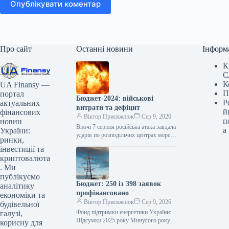
Опублікувати коментар
Про сайт
Останні новини
Інформ
К
С
К
UA Finansy —
П
портал
Бюджет-2024: військові
Р
актуальних
витрати та дефіцит
й
фінансових
Віктор Присяжнюк
Сер 9, 2026
п
новин
Вночі 7 серпня російська атака завдала
а
України:
ударів по розподільчих центрах мережі
ринки,
“Фора”, спричинивши значні
інвестиції та
пошкодження. На щастя, всі
криптовалюта
співробітники, які…
. Ми
публікуємо
Бюджет: 250 із 398 заявок
аналітику
профінансовано
економіки та
Віктор Присяжнюк
Сер 9, 2026
будівельної
Фонд підтримки енергетики України:
галузі,
Підсумки 2025 року Минулого року
корисну для
**Фонд підтримки енергетики