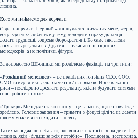
Данбара – кількість звʼязків, які в середньому підтримує одна
людина.
Кого ми наймаємо для держави
Є два напрямки. Перший – ми шукаємо
потужних менеджерів,
котрі здатні заглибитись у тему, доводити справу до кінця і
долати труднощі, зокрема бюрократичні. Бо саме такі люди
досягають результатів. Другий – шукаємо операційних
менеджерів, а не політичні фігури.
За допомогою ШІ-оцінки ми розділяємо фахівців на три типи:
«Розкішний менеджер»
– це працівник топрівня СЕО, СОО,
СМО та керівники департаментів / напрямків. Його важливі
риси – послідовно досягати результату, якісна будувати системи
своєї роботи та колег.
«Трекер».
Менеджер такого типу – це гарантія, що справу буде
зроблено. Головне завдання – тримати в фокусі цілі та не давати
нікому можливості сходити зі шляху.
Таких менеджерів небагато, але вони є, і їх треба знаходити. Це
людина, якій «більше за всіх потрібно». Послідовна, настирлива,