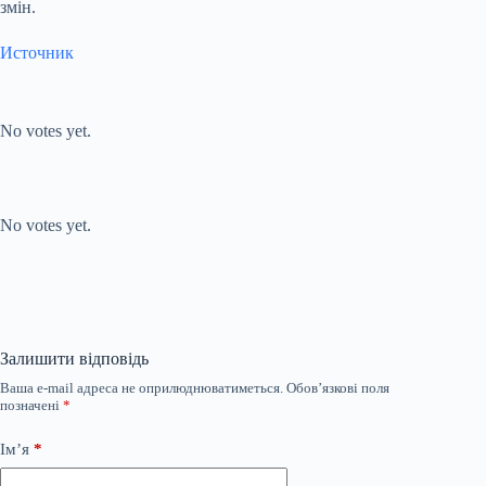
змін.
Источник
Submit Rating
Rate this
item:
No votes yet.
Submit Rating
Rate this item:
No votes yet.
Залишити відповідь
Ваша e-mail адреса не оприлюднюватиметься.
Обов’язкові поля
позначені
*
Ім’я
*