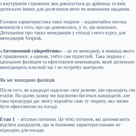
з внутрішнім стрижнем, яка докопується до дрібниць та вміє
дотискати інших для досягнення мети чи виконання завдання.
Головна характеристика такої людини – надзвичайно висока
конверсія з того, про що домовились, у те, що виконано.
Детальніше про таких менеджерів у епізоді з мого курсу для
менеджерів Netpeak.
«Автономний співробітник»
– це не менеджер, в команді якого
є працівники, а одинак, тобто сам підлеглий. Така людина є
ідеальним фахівцем та ефективним виконавцем, який досконало
менеджерить власний час і не потребує контролю.
Як ми знаходимо фахівців
Після того, як кандидат надсилає своє резюме, він проходить сім
етапів. На цьому шляху ми відсіюємо багатьох кандидатів, але
така процедура дає змогу віднайти саме ту людину, яка зможе
бути ефективною на посаді.
Етап 1
–
вітальні питання
. Це чіткі питання, які допомагають
відсіяти кандидатів, що за базовими характеристиками не
підходять для посади.