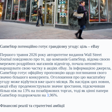
GameStop потенційно готує грандіозну угоду: ціль – eBay
Першого травня 2026 року авторитетне видання Wall Street
Journal повідомило про те, що компанія GameStop, відома своєю
мережею роздрібних магазинів відеоігор, почала непомітно
нарощувати свою частку в акціях eBay. За інформацією джерела,
GameStop готує офіційну пропозицію щодо поглинання свого
значно більшого конкурента. Оголошення про цю масштабну
угоду може відбутися вже цього місяця. Як наслідок цих новин,
акції eBay продемонстрували значне зростання, підскочивши
більш ніж на 13% на позабіржових торгах, тоді як цінні папери
GameStop подорожчали на
3
,96%.
Фінансові реалії та стратегічні амбіції