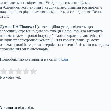
залишаються невідомими. Угода такого масштабу між
публічними компаніями з кардинально різними розмірами є
надзвичайно рідкісним явищем навіть за стандартами Волл-
стріт.
Думка UA Finansy:
Ця потенційна угода свідчить про
агресивну стратегію диверсифікації GameStop, яка виходить
далеко за межі ігрової індустрії, і може кардинально змінити
ландшафт електронної комерції. Для користувачів це може
означати нові інтегровані сервіси та потенційні зміни в моделях
споживання онлайн-товарів.
Подробиці можна знайти на сайті:
itc.ua
Submit Rating
Rate this item:
No votes yet.
Залишити відповідь