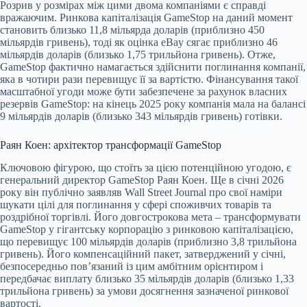
Розрив у розмірах між цими двома компаніями є справді
вражаючим. Ринкова капіталізація GameStop на даний момент
становить близько 11,8 мільярда доларів (приблизно 450
мільярдів гривень), тоді як оцінка eBay сягає приблизно 46
мільярдів доларів (близько 1,75 трильйона гривень). Отже,
GameStop фактично намагається здійснити поглинання компанії,
яка в чотири рази перевищує її за вартістю. Фінансування такої
масштабної угоди може бути забезпечене за рахунок власних
резервів GameStop: на кінець 2025 року компанія мала на балансі
9 мільярдів доларів (близько 343 мільярдів гривень) готівки.
Раян Коен: архітектор трансформації GameStop
Ключовою фігурою, що стоїть за цією потенційною угодою, є
генеральний директор GameStop Раян Коен. Ще в січні 2026
року він публічно заявляв Wall Street Journal про свої наміри
шукати цілі для поглинання у сфері споживчих товарів та
роздрібної торгівлі. Його довгострокова мета – трансформувати
GameStop у гігантську корпорацію з ринковою капіталізацією,
що перевищує 100 мільярдів доларів (приблизно 3,8 трильйона
гривень). Його компенсаційний пакет, затверджений у січні,
безпосередньо пов’язаний із цим амбітним орієнтиром і
передбачає виплату близько 35 мільярдів доларів (близько 1,33
трильйона гривень) за умови досягнення зазначеної ринкової
вартості.