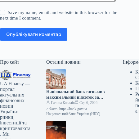
Save my name, email and website in this browser for the
next time I comment.
Опублікувати коментар
Про сайт
Останні новини
Інформ
К
С
К
UA Finansy —
П
портал
Національний банк визначив
Р
актуальних
максимальний відсоток за
й
фінансових
тримісячними депозитними
Галина Ковалів
Сер 6, 2026
п
новин
сертифікатами, який
> Фото: https://bank.gov.ua
а
України:
дорівнює обліковій ставці
Національний банк України (НБУ)
ринки,
визначив максимальний відсоток за
плюс 3,5 відсоткових пункти.
інвестиції та
тримісячними депозитними
криптовалюта
сертифікатами, що підлягають
. Ми
обмеженню, на рівні