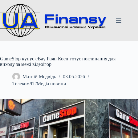
Перейти
до
вмісту
GameStop купує eBay Раян Коен готує поглинання для
виходу за межі відеоігор
Матвій Медвідь
03.05.2026
Телеком/ІТ/Медіа новини