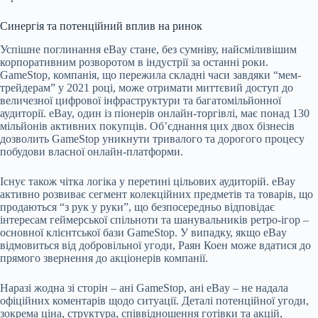
Синергія та потенційний вплив на ринок
Успішне поглинання eBay стане, без сумніву, найсміливішим
корпоративним розворотом в індустрії за останні роки.
GameStop, компанія, що пережила складні часи завдяки “мем-
трейдерам” у 2021 році, може отримати миттєвий доступ до
величезної цифрової інфраструктури та багатомільйонної
аудиторії. eBay, один із піонерів онлайн-торгівлі, має понад 130
мільйонів активних покупців. Об’єднання цих двох бізнесів
дозволить GameStop уникнути тривалого та дорогого процесу
побудови власної онлайн-платформи.
Існує також чітка логіка у перетині цільових аудиторій. eBay
активно розвиває сегмент колекційних предметів та товарів, що
продаються “з рук у руки”, що безпосередньо відповідає
інтересам геймерської спільноти та шанувальників ретро-ігор –
основної клієнтської бази GameStop. У випадку, якщо eBay
відмовиться від добровільної угоди, Раян Коен може вдатися до
прямого звернення до акціонерів компанії.
Наразі жодна зі сторін – ані GameStop, ані eBay – не надала
офіційних коментарів щодо ситуації. Деталі потенційної угоди,
зокрема ціна, структура, співвідношення готівки та акцій,