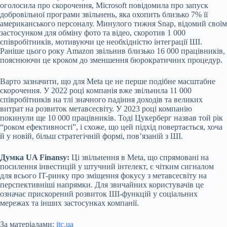
оголосила про скорочення, Microsoft повідомила про запуск
добровільної програми звільнень, яка охопить близько 7% її
американського персоналу. Минулого тижня Snap, відомий своїм
застосунком для обміну фото та відео, скоротив 1 000
співробітників, мотивуючи це необхідністю інтеграції ШІ.
Раніше цього року Amazon звільнив близько 16 000 працівників,
пояснюючи це кроком до зменшення бюрократичних процедур.
Варто зазначити, що для Meta це не перше подібне масштабне
скорочення. У 2022 році компанія вже звільнила 11 000
співробітників на тлі значного падіння доходів та великих
витрат на розвиток метавсесвіту. У 2023 році компанію
покинули ще 10 000 працівників. Тоді Цукерберг назвав той рік
“роком ефективності”, і схоже, що цей підхід повертається, хоча
й у новій, більш стратегічній формі, пов’язаній з ШІ.
Думка UA Finansy:
Ці звільнення в Meta, що спрямовані на
посилення інвестицій у штучний інтелект, є чітким сигналом
для всього IT-ринку про зміщення фокусу з метавсесвіту на
перспективніші напрямки. Для звичайних користувачів це
означає прискорений розвиток ШІ-функцій у соціальних
мережах та інших застосунках компанії.
За матеріалами:
itc.ua