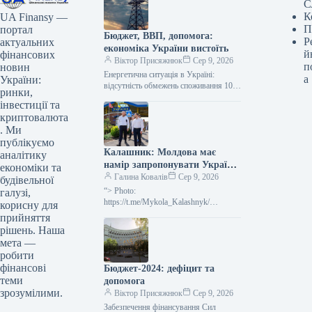
С
К
UA Finansy —
П
портал
Бюджет, ВВП, допомога:
Р
актуальних
економіка України вистоїть
й
фінансових
Віктор Присяжнюк
Сер 9, 2026
п
новин
Енергетична ситуація в Україні:
а
України:
відсутність обмежень споживання 10
ринки,
серпня На понеділок, 10 серпня, в
інвестиції та
Україні не передбачається жодних
криптовалюта
обмежень у…
. Ми
публікуємо
Калашник: Молдова має
аналітику
намір запропонувати Україні
економіки та
20 локомотивів
Галина Ковалів
Сер 9, 2026
будівельної
“> Photo:
галузі,
https://t.me/Mykola_Kalashnyk/
корисну для
Moldova is preparing proposals
прийняття
regarding the potential transfer of 20
рішень. Наша
locomotives to Ukraine. Additionally, the
мета —
parties are
робити
фінансові
Бюджет-2024: дефіцит та
теми
допомога
зрозумілими.
Віктор Присяжнюк
Сер 9, 2026
Забезпечення фінансування Сил