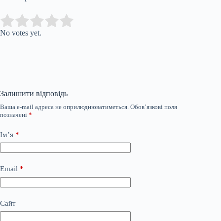
Submit Rating
Rate this item:
No votes yet.
Залишити відповідь
Ваша e-mail адреса не оприлюднюватиметься.
Обов’язкові поля
позначені
*
Ім’я
*
Email
*
Сайт