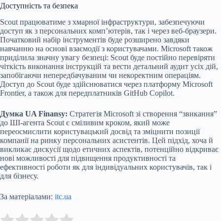
Доступність та безпека
Scout працюватиме з хмарної інфраструктури, забезпечуючи
доступ як з персональних комп’ютерів, так і через веб-браузери.
Початковий набір інструментів буде розширено завдяки
навчанню на основі взаємодії з користувачами. Microsoft також
приділила значну увагу безпеці: Scout буде постійно перевіряти
чіткість виконання інструкцій та вести детальний аудит усіх дій,
запобігаючи непередбачуваним чи некоректним операціям.
Доступ до Scout буде здійснюватися через платформу Microsoft
Frontier, а також для передплатників GitHub Copilot.
Думка UA Finansy:
Стратегія Microsoft зі створення “звикання”
до ШІ-агента Scout є сміливим кроком, який може
переосмислити користувацький досвід та зміцнити позиції
компанії на ринку персональних асистентів. Цей підхід, хоча й
викликає дискусії щодо етичних аспектів, потенційно відкриває
нові можливості для підвищення продуктивності та
ефективності роботи як для індивідуальних користувачів, так і
для бізнесу.
За матеріалами:
itc.ua
Submit Rating
Rate this item: