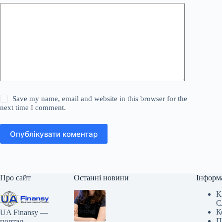
Save my name, email and website in this browser for the
next time I comment.
Опублікувати коментар
Про сайт
Останні новини
Інформ
К
С
К
UA Finansy —
П
портал