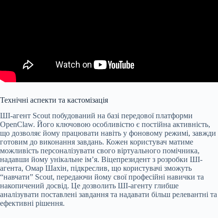
Технічні аспекти та кастомізація
ШІ-агент Scout побудований на базі передової платформи
OpenClaw. Його ключовою особливістю є постійна активність,
що дозволяє йому працювати навіть у фоновому режимі, завжди
готовим до виконання завдань. Кожен користувач матиме
можливість персоналізувати свого віртуального помічника,
надавши йому унікальне ім’я. Віцепрезидент з розробки ШІ-
агента, Омар Шахін, підкреслив, що користувачі зможуть
“навчати” Scout, передаючи йому свої професійні навички та
накопичений досвід. Це дозволить ШІ-агенту глибше
аналізувати поставлені завдання та надавати більш релевантні та
ефективні рішення.