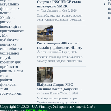
Скирта з INSCIENCE стала
Р
актуальних
партнеркою SMRK
й
фінансових
Леся Ляшенко
Сер 6, 2026
п
новин
Олена Скирта, яка протягом восьми
а
України:
років успішно розвивала громадську
ринки,
організацію INSCIENCE, що
інвестиції та
займається популяризацією науки,
криптовалюта
приєдналася до команди венчурного
. Ми
фонду
публікуємо
Росія знищила 400 тис. м²
аналітику
складів українського бізнесу
економіки та
Леся Ляшенко
Сер 6, 2026
будівельної
Російські атаки, що активізувалися з
галузі,
початку липня, завдали значної шкоди
корисну для
українському бізнесу, знищивши понад
прийняття
400 000 квадратних метрів складських
рішень. Наша
та…
мета —
робити
фінансові
Відбудова Лаври: МЗС
теми
закликає послів долучити
зрозумілими.
партнерів
Галина Ковалів
Сер 6, 2026
Міністерство закордонних справ
України звернулося до українських
Copyright © 2026 - UA Finansy. Усі права захищені. Сайт
послів із закликом активізувати пошук
міжнародних партнерів для відбудови
розроблений в
INFBusiness