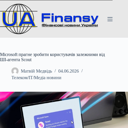
Перейти
до
вмісту
Microsoft прагне зробити користувачів залежними від
ШІ-агента Scout
Матвій Медвідь
04.06.2026
Телеком/ІТ/Медіа новини