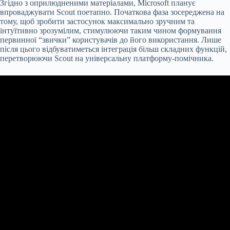
Згідно з оприлюдненими матеріалами, Microsoft планує
впроваджувати Scout поетапно. Початкова фаза зосереджена на
тому, щоб зробити застосунок максимально зручним та
інтуїтивно зрозумілим, стимулюючи таким чином формування
первинної “звички” користувачів до його використання. Лише
після цього відбуватиметься інтеграція більш складних функцій,
перетворюючи Scout на універсальну платформу-помічника.