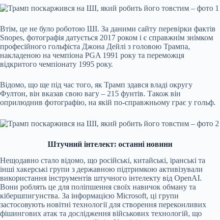
Втім, це не було роботою ШІ. За даними сайту перевірки фактів
Snopes, фотографія датується 2017 роком і є справжнім знімком
професійного гольфіста Джона Дейлі з головою Трампа,
накладеною на чемпіона PGA 1991 року та переможця
відкритого чемпіонату 1995 року.
Відомо, що ще під час того, як Трамп здався владі округу
Фултон, він вказав свою вагу – 215 фунтів. Також він
оприлюднив фотографію, на якій по-справжньому грає у гольф.
Штучний інтелект: останні новини
Нещодавно стало відомо, що російські, китайські, іранські та
інші хакерські групи з державною підтримкою
активізували
використання інструментів штучного інтелекту
від OpenAI.
Вони роблять це для поліпшення своїх навичок обману та
кібершпигунства. За інформацією Microsoft, ці групи
застосовують новітні технології для створення переконливих
фішингових атак та дослідження військових технологій, що