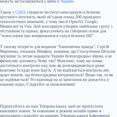
можуть застосовуватися у війні
в Україні
.
Також
у США
створили Інститут-консорціум із безпеки
штучного інтелекту
, який об’єднав понад 200 провідних
технологічних компаній, у тому числі OpenAI, Google,
Mastercard та Visa. Цей консорціум утворює найбільшу групу з
тестування та оцінки, фокусуючись на створенні основ для
“нової науки про вимірювання в галузі безпеки ШІ”.
У своєму інтерв’ю для видання “Економічна правда”, Сергій
Марченко, очільник Мінфіну, зазначив, що Сполученим Штатам
зручніше та легше надавати Україні безпосередньо зброю, а не
фінансову допомогу. Чому так? Можливо, тому що немає
достатнього контролю над тим, як розпоряджаються цими
коштами та куди вони йдуть. А чи відбувається контроль або
аудит коштів, що безпосередньо витрачаються? Якщо так, то як
це відбувається? Усі відповіді на ці запитання ви дізнаєтесь у
нашому відео. Слідкуйте за оновленнями!
Підписуйтесь на наш
Telegram-канал
, щоб не пропустити
важливих новин. За новинами в режимі онлайн прямо в
месенджері слідкуйте на нашому Telegram-каналі
Інформатор