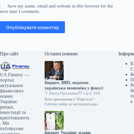
Save my name, email and website in this browser for the
next time I comment.
Опублікувати коментар
Про сайт
Останні новини
Інформ
К
С
К
UA Finansy —
П
портал
Бюджет, ВВП, податки:
Р
актуальних
українська економіка у фокусі
й
фінансових
Віктор Присяжнюк
Сер 8, 2026
п
новин
Нове призначення в “Нафтогазі”:
а
України:
Соболев увійде до наглядової ради
ринки,
Кабінет Міністрів України прийняв
інвестиції та
рішення про включення Олексія
криптовалюта
Соболева, заступника керівника…
. Ми
публікуємо
Бюджет України: плани,
аналітику