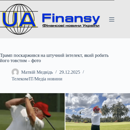
Перейти
до
вмісту
Трамп поскаржився на штучний інтелект, який робить
його товстим – фото
Матвій Медвідь
29.12.2025
Телеком/ІТ/Медіа новини