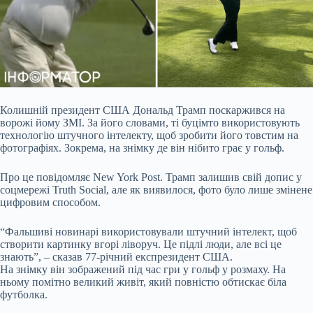
Колишній президент США Дональд Трамп поскаржився на
ворожі йому ЗМІ. За його словами, ті буцімто використовують
технологію штучного інтелекту
, щоб зробити його товстим
на
фотографіях. Зокрема, на знімку де він нібито грає у гольф.
Про це повідомляє New York Post. Трамп залишив свій допис у
соцмережі Truth Social, але як виявилося, фото було лише
змінене
цифровим способом
.
“Фальшиві новинарі використовували штучний інтелект, щоб
створити картинку вгорі ліворуч. Це підлі люди, але всі це
знають”, – сказав 77-річний експрезидент США.
На знімку він зображений під час гри у гольф у розмаху. На
ньому помітно великий живіт, який повністю обтискає біла
футболка.