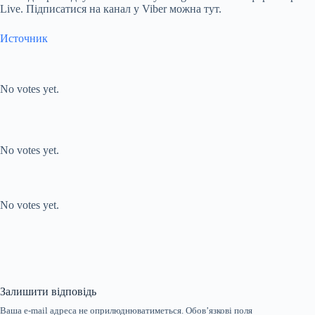
Live
. Підписатися на канал у Viber можна
тут
.
Источник
Submit Rating
Rate this
item:
No votes yet.
Submit Rating
Rate this item:
No votes yet.
Submit Rating
Rate this item:
No votes yet.
Залишити відповідь
Ваша e-mail адреса не оприлюднюватиметься.
Обов’язкові поля