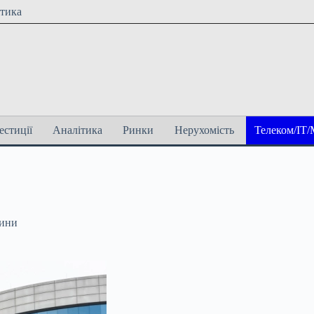
ітика
естиції
Аналітика
Ринки
Нерухомість
Телеком/ІТ/
вини