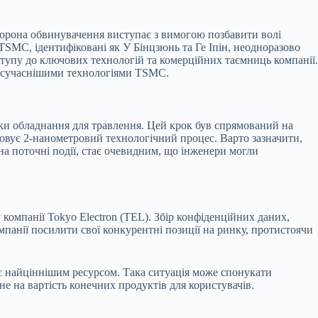
торона обвинувачення виступає з вимогою позбавити волі
TSMC, ідентифіковані як У Бінцзюнь та Ге Іпін, неодноразово
оступу до ключових технологій та комерційних таємниць компанії.
айсучаснішими технологіями TSMC.
ики обладнання для травлення. Цей крок був спрямований на
овує 2-нанометровий технологічний процес. Варто зазначити,
а поточні події, стає очевидним, що інженери могли
компанії Tokyo Electron (TEL). Збір конфіденційних даних,
анії посилити свої конкурентні позиції на ринку, протистоячи
є найціннішим ресурсом. Така ситуація може спонукати
е на вартість конечних продуктів для користувачів.