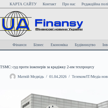
Перейти
КАРТА САЙТУ
Контакт
Про нас
Редакційна пол
до
вмісту
Фінанси
Бізнес
Економіка
Будівництво
Інв
TSMC: суд проти інженерів за крадіжку 2-нм техпроцесу
Матвій Медвідь
01.04.2026
Телеком/ІТ/Медіа но