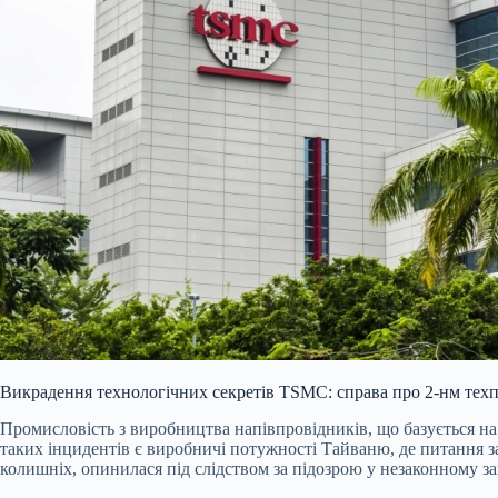
Викрадення технологічних секретів TSMC: справа про 2-нм тех
Промисловість з виробництва напівпровідників, що базується 
таких інцидентів є виробничі потужності Тайваню, де питання за
колишніх, опинилася під слідством за підозрою у незаконному з