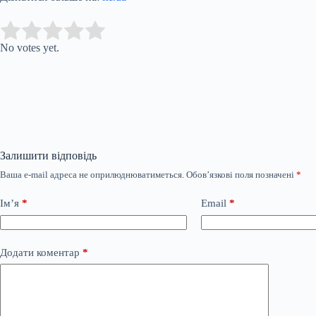
Submit Rating
Rate this item:
No votes yet.
Залишити відповідь
Ваша e-mail адреса не оприлюднюватиметься.
Обов’язкові поля позначені
*
Ім’я
*
Email
*
Додати коментар
*