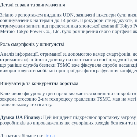
Деталі справи та звинувачення
Згідно з репортажем видання UDN, зазначені інженери були виз
обвинувачених на термін до 14 років. Прокурори стверджують, щ
отримували запити від представника японської компанії Tokyo Po
Метою Tokyo Power Co., Ltd. було розширення свого портфеля 
Роль смартфонів у шпигунстві
Аналіз інформації, отриманої за допомогою камер смартфонів, д
отримання офіційного дозволу на постачання своєї продукції д
що раніше служба безпеки TSMC вже фіксувала спроби несанкціо
використовувати мобільні пристрої для фотографування конфіде
Винуватець та конкурентна боротьба
Ключовою фігурою у цій справі вважається колишній співробітни
зокрема стосовно 2-нм техпроцесу травлення TSMC, мав на меті
тайванському техгіганту.
Думка UA Finansy:
Цей інцидент підкреслює зростаючу загрозу 
розробників до впровадження ще суворіших заходів безпеки та п
Дізнатися більше на:
itc.ua