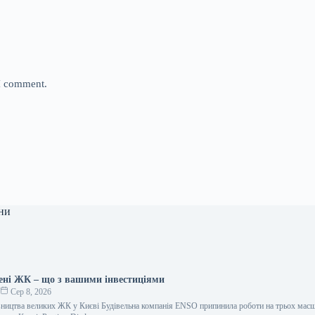
 I comment.
ни
ені ЖК – що з вашими інвестиціями
о
Сер 8, 2026
ництва великих ЖК у Києві Будівельна компанія ENSO припинила роботи на трьох мас