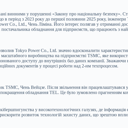
нані винними у порушенні «Закону про національну безпеку». С
о в період з 2023 року до першої половини 2025 року, інженери 
wer Co., Ltd., Чень Ліміна. Його інтерес полягав у отриманні д
як постачальника обладнання для підприємств, що працюють з н
озволив Tokyo Power Co., Ltd. значно вдосконалити характерист
ля масштабного виробництва на підприємстві TSMC, яке використ
нованого доступу до внутрішніх баз даних компанії. Зважаючи н
нційних документів у процесі роботи над 2-нм техпроцесом.
к TSMC, Чень Вейцзе. Після звільнення він працевлаштувався у 
 покращення обладнання TEL. Це було зумовлено прагненням комп
кібершпигунства у високотехнологічних галузях, де інформація 
рискорити розвиток технологій захисту даних, що зрештою вплин