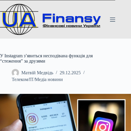
Перейти
до
вмісту
У Instagram з’явиться несподівана функція для
“стеження” за друзями
Матвій Медвідь
29.12.2025
Телеком/ІТ/Медіа новини