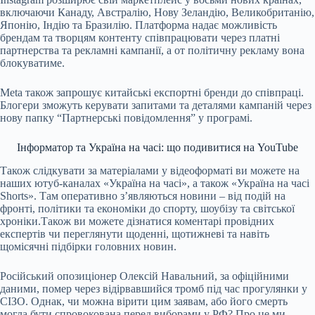
включаючи Канаду, Австралію, Нову Зеландію, Великобританію,
Японію, Індію та Бразилію. Платформа надає можливість
брендам та творцям контенту співпрацювати через платні
партнерства та рекламні кампанії, а от політичну рекламу вона
блокуватиме.
Meta також запрошує китайські експортні бренди до співпраці.
Блогери зможуть керувати запитами та деталями кампаній через
нову папку “Партнерські повідомлення” у програмі.
Інформатор та Україна на часі: що подивитися на YouTube
Також слідкувати за матеріалами у відеоформаті ви можете на
наших ютуб-каналах «Україна на часі», а також «Україна на часі
Shorts». Там оперативно зʼявляються новини – від подій на
фронті, політики та економіки до спорту, шоубізу та світської
хроніки.Також ви можете дізнатися коментарі провідних
експертів чи переглянути щоденні, щотижневі та навіть
щомісячні підбірки головних новин.
Російський опозиціонер Олексій Навальний, за офіційними
даними, помер через відірвавшийся тромб під час прогулянки у
СІЗО. Однак, чи можна вірити цим заявам, або його смерть
могла бути спровокована перед виборами у РФ? Про це ми