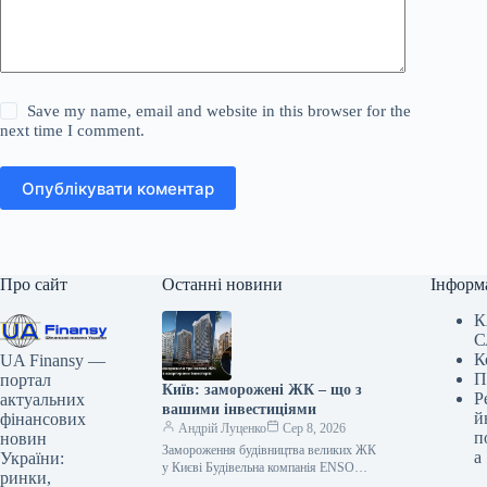
Save my name, email and website in this browser for the
next time I comment.
Опублікувати коментар
Про сайт
Останні новини
Інформ
К
С
К
UA Finansy —
П
портал
Київ: заморожені ЖК – що з
Р
актуальних
вашими інвестиціями
й
фінансових
Андрій Луценко
Сер 8, 2026
п
новин
Замороження будівництва великих ЖК
а
України:
у Києві Будівельна компанія ENSO
ринки,
припинила роботи на трьох