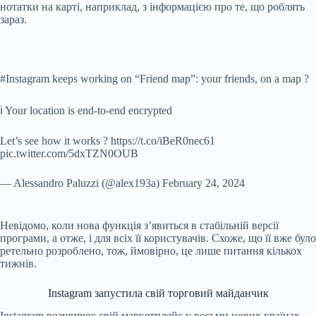
нотатки на карті, наприклад, з інформацією про те, що роблять
зараз.
#Instagram keeps working on “Friend map”: your friends, on a map ?
ℹ️ Your location is end-to-end encrypted
Let’s see how it works ? https://t.co/iBeR0nec61
pic.twitter.com/5dxTZN0OUB
— Alessandro Paluzzi (@alex193a) February 24, 2024
Невідомо, коли нова функція з’явиться в стабільній версії
програми, а отже, і для всіх її користувачів. Схоже, що її вже було
ретельно розроблено, тож, ймовірно, це лише питання кількох
тижнів.
Instagram запустила свій торговий майданчик
Instagram розширює свій маркетплейс у восьми нових країнах,