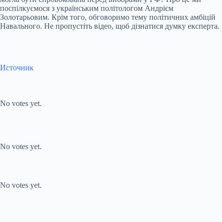
поспілкуємося з українським політологом Андрієм
Золотарьовим. Крім того, обговоримо тему політичних амбіцій
Навального. Не пропустіть відео, щоб дізнатися думку експерта.
Источник
Submit Rating
Rate this
item:
No votes yet.
Submit Rating
Rate this item:
No votes yet.
Submit Rating
Rate this item:
No votes yet.