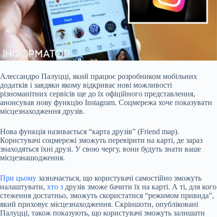
Алессандро Палуцці, який працює розробником мобільних
додатків і завдяки якому відкриває нові можливості
різноманітних сервісів ще до їх офіційного представлення,
анонсував нову функцію Instagram. Соцмережа хоче показувати
місцезнаходження друзів.
Нова функція називається “карта друзів” (Friend map).
Користувачі соцмережі зможуть перевірити на карті, де зараз
знаходяться їхні друзі. У свою чергу, вони будуть знати ваше
місцезнашодження.
При цьому
зазначається, що користувачі самостійно зможуть
налаштувати,
хто з
друзів зможе бачити їх на карті. А ті, для кого
стеження достатньо, зможуть скористатися “режимом привида”,
який приховує місцезнаходження. Скріншоти, опубліковані
Палуцці, також показують, що користувачі зможуть залишати