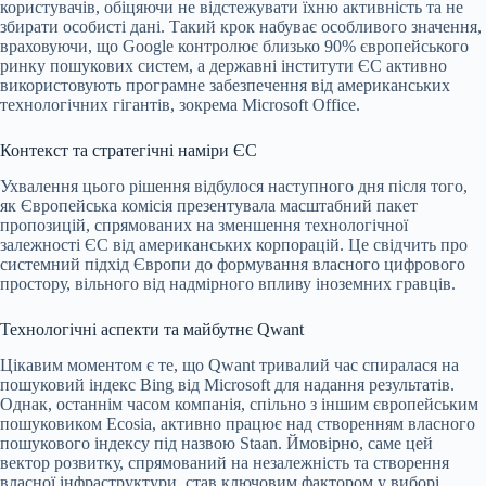
користувачів, обіцяючи не відстежувати їхню активність та не
збирати особисті дані. Такий крок набуває особливого значення,
враховуючи, що Google контролює близько 90% європейського
ринку пошукових систем, а державні інститути ЄС активно
використовують програмне забезпечення від американських
технологічних гігантів, зокрема Microsoft Office.
Контекст та стратегічні наміри ЄС
Ухвалення цього рішення відбулося наступного дня після того,
як Європейська комісія презентувала масштабний пакет
пропозицій, спрямованих на зменшення технологічної
залежності ЄС від американських корпорацій. Це свідчить про
системний підхід Європи до формування власного цифрового
простору, вільного від надмірного впливу іноземних гравців.
Технологічні аспекти та майбутнє Qwant
Цікавим моментом є те, що Qwant тривалий час спиралася на
пошуковий індекс Bing від Microsoft для надання результатів.
Однак, останнім часом компанія, спільно з іншим європейським
пошуковиком Ecosia, активно працює над створенням власного
пошукового індексу під назвою Staan. Ймовірно, саме цей
вектор розвитку, спрямований на незалежність та створення
власної інфраструктури, став ключовим фактором у виборі