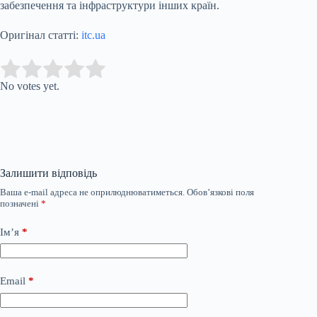
забезпечення та інфраструктури інших країн.
Оригінал статті:
itc.ua
Submit Rating
Rate this item:
No votes yet.
Залишити відповідь
Ваша e-mail адреса не оприлюднюватиметься.
Обов’язкові поля
позначені
*
Ім’я
*
Email
*