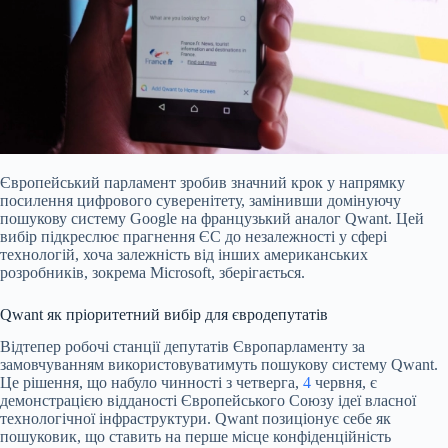
Європейський парламент зробив значний крок у напрямку
посилення цифрового суверенітету, замінивши домінуючу
пошукову систему Google на французький аналог Qwant. Цей
вибір підкреслює прагнення ЄС до незалежності у сфері
технологій, хоча залежність від інших американських
розробників, зокрема Microsoft, зберігається.
Qwant як пріоритетний вибір для євродепутатів
Відтепер робочі станції депутатів Європарламенту за
замовчуванням використовуватимуть пошукову систему Qwant.
Це рішення, що набуло чинності з четверга,
4
червня, є
демонстрацією відданості Європейського Союзу ідеї власної
технологічної інфраструктури. Qwant позиціонує себе як
пошуковик, що ставить на перше місце конфіденційність