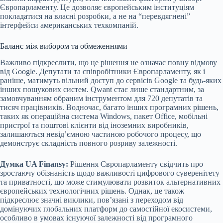
Європарламенту. Це дозволяє європейським інституціям
покладатися на власні розробки, а не на “перевдягнені”
інтерфейси американських техкомпаній.
Баланс між вибором та обмеженнями
Важливо підкреслити, що це рішення не означає повну відмову
від Google. Депутати та співробітники Європарламенту, як і
раніше, матимуть вільний доступ до сервісів Google та будь-яких
інших пошукових систем. Qwant стає лише стандартним, за
замовчуванням обраним інструментом для 720 депутатів та
тисяч працівників. Водночас, багато інших програмних рішень,
таких як операційна система Windows, пакет Office, мобільні
пристрої та поштові клієнти від іноземних виробників,
залишаються невід’ємною частиною робочого процесу, що
демонструє складність повного розриву залежності.
Думка UA Finansy:
Рішення Європарламенту свідчить про
зростаючу обізнаність щодо важливості цифрового суверенітету
та приватності, що може стимулювати розвиток альтернативних
європейських технологічних рішень. Однак, це також
підкреслює значні виклики, пов’язані з переходом від
домінуючих глобальних платформ до самостійної екосистеми,
особливо в умовах існуючої залежності від програмного