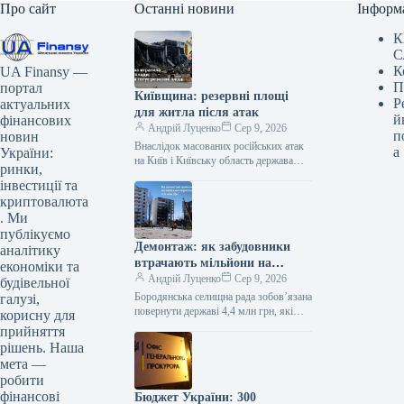
Про сайт
Останні новини
Інформ
К
С
К
UA Finansy —
П
портал
Київщина: резервні площі
Р
актуальних
для житла після атак
й
фінансових
Андрій Луценко
Сер 9, 2026
п
новин
Внаслідок масованих російських атак
а
України:
на Київ і Київську область держава
ринки,
розпочала пошук вільних складських
інвестиції та
площ для компаній, які втратили
криптовалюта
логістичні…
. Ми
публікуємо
Демонтаж: як забудовники
аналітику
втрачають мільйони на
економіки та
Київщині
Андрій Луценко
Сер 9, 2026
будівельної
Бородянська селищна рада зобов’язана
галузі,
повернути державі 4,4 млн грн, які
корисну для
були витрачені на демонтаж
прийняття
багатоквартирного будинку,
рішень. Наша
зруйнованого внаслідок російських
мета —
обстрілів.…
робити
фінансові
Бюджет України: 300