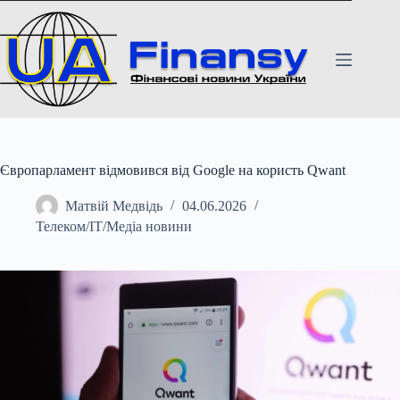
Перейти
до
вмісту
Європарламент відмовився від Google на користь Qwant
Матвій Медвідь
04.06.2026
Телеком/ІТ/Медіа новини