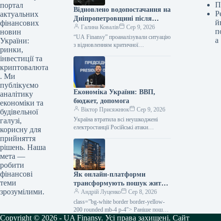
П
портал
Відновлено водопостачання на
Р
актуальних
Дніпропетровщині після
й
фінансових
аварії
Галина Ковалів
Сер 9, 2026
п
новин
“UA Finansy” проаналізували ситуацію
а
України:
з відновленням критичної
ринки,
інфраструктури на Дніпропетровщині,
інвестиції та
де нещодавно сталася серйозна аварія
криптовалюта
на водогоні. Цей інцидент призвів…
. Ми
публікуємо
Економіка України: ВВП,
аналітику
бюджет, допомога
економіки та
Віктор Присяжнюк
Сер 9, 2026
будівельної
Україна втратила всі неушкоджені
галузі,
електростанції Російські атаки
корисну для
знищили або пошкодили кожну
прийняття
електростанцію на території України.
рішень. Наша
Про це заявив Президент
мета —
Володимир…
робити
фінансові
Як онлайн-платформи
теми
трансформують пошук житла
зрозумілими.
в Україні
Андрій Луценко
Сер 8, 2026
class=”bg-white border border-yellow-
200 rounded mb-4 p-4″> Раніше пошук
Copyright © 2026 - UA Finansy. Усі права захищені. Сайт
помешкання у новобудові нерідко