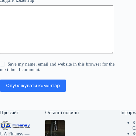
Додати коментар
*
Save my name, email and website in this browser for the
next time I comment.
Опублікувати коментар
Про сайт
Останні новини
Інформ
К
С
К
UA Finansy —