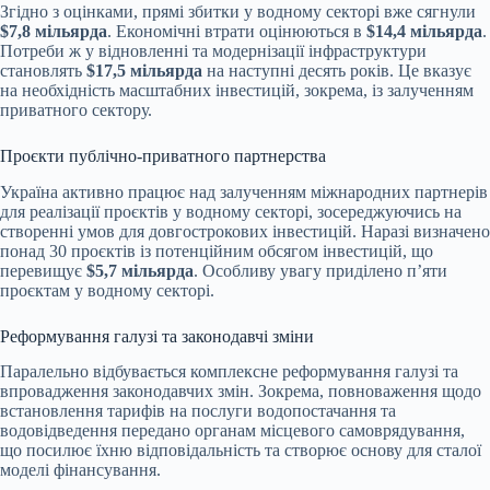
Згідно з оцінками, прямі збитки у водному секторі вже сягнули
$7,8 мільярда
. Економічні втрати оцінюються в
$14,4 мільярда
.
Потреби ж у відновленні та модернізації інфраструктури
становлять
$17,5 мільярда
на наступні десять років. Це вказує
на необхідність масштабних інвестицій, зокрема, із залученням
приватного сектору.
Проєкти публічно-приватного партнерства
Україна активно працює над залученням міжнародних партнерів
для реалізації проєктів у водному секторі, зосереджуючись на
створенні умов для довгострокових інвестицій. Наразі визначено
понад 30 проєктів із потенційним обсягом інвестицій, що
перевищує
$5,7 мільярда
. Особливу увагу приділено п’яти
проєктам у водному секторі.
Реформування галузі та законодавчі зміни
Паралельно відбувається комплексне реформування галузі та
впровадження законодавчих змін. Зокрема, повноваження щодо
встановлення тарифів на послуги водопостачання та
водовідведення передано органам місцевого самоврядування,
що посилює їхню відповідальність та створює основу для сталої
моделі фінансування.