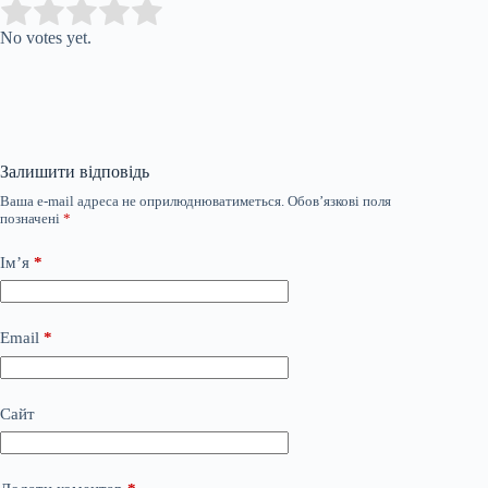
Submit Rating
Rate this item:
No votes yet.
Залишити відповідь
Ваша e-mail адреса не оприлюднюватиметься.
Обов’язкові поля
позначені
*
Ім’я
*
Email
*
Сайт