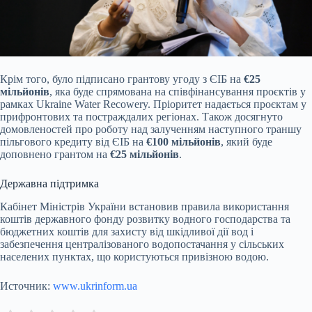
Крім того, було підписано грантову угоду з ЄІБ на
€25
мільйонів
, яка буде спрямована на співфінансування проєктів у
рамках Ukraine Water Recowery. Пріоритет надається проєктам у
прифронтових та постраждалих регіонах. Також досягнуто
домовленостей про роботу над залученням наступного траншу
пільгового кредиту від ЄІБ на
€100 мільйонів
, який буде
доповнено грантом на
€25 мільйонів
.
Державна підтримка
Кабінет Міністрів України встановив правила використання
коштів державного фонду розвитку водного господарства та
бюджетних коштів для захисту від шкідливої дії вод і
забезпечення централізованого водопостачання у сільських
населених пунктах, що користуються привізною водою.
Источник:
www.ukrinform.ua