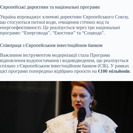
Європейські директиви та національні програми
Україна впроваджує ключові директиви Європейського Союзу,
що стосуються питної води, очищення стічних вод та
енергоефективності. Це реалізується через три національні
програми: “Енерговода”, “Екостоки” та “Соцвода”.
Співпраця з Європейським інвестиційним банком
Важливим інструментом модернізації стала Програма
відновлення водопостачання і водовідведення, що реалізується
спільно з Європейським інвестиційним банком (ЄІБ). У рамках
цієї програми попередньо відібрано проєкти на
€100 мільйонів
.