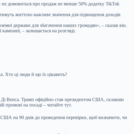
н не домовиться про продаж не менше 50% додатку TikTok
матимуть життєво важливе значення для підвищення доходів
земні держави для збагачення наших громадян», – сказав він.
 кампанії, – залишається на розгляді.
. Хто ці люди й що їх цікавить?
ея Ді Венса. Трамп офіційно став президентом США, склавши
й промові на посаді – читайте тут.
 США на 90 днів до проведення перевірки, щоб визначити, чи