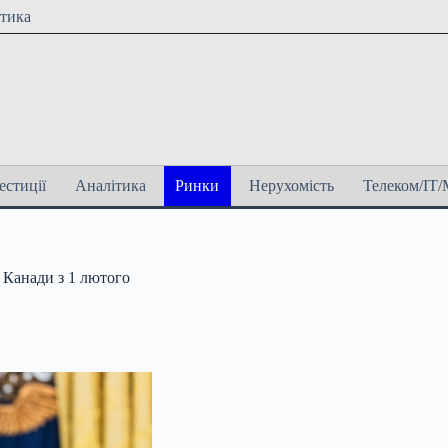
ітика
естиції
Аналітика
Ринки
Нерухомість
Телеком/ІТ/
 Канади з 1 лютого