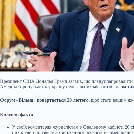
Президент США Дональд Трамп заявив, що планує запровадити ми
Америки пропускають у країну нелегальних мігрантів і наркотики
Форум «Вільна» повертається 20 лютого,
щоб стати вашим дже
Ключові факти
У своїх коментарях журналістам в Овальному кабінеті 20 с
цих країн і призведе до зниження фʼючерсів на американськ