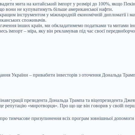
дити мита на китайський імпорт у розмірі до 100%, якщо Пекі
кщо вони не купуватимуть більше американської нафти.
о кращим інструментом у міжнародній економічній дипломатії і 
иканських споживачів.
гачення інших країн, ми обкладатимемо податками та митами іно
ь імпорт – міра, яку він рекламував під час своєї передвиборчої
ання України – привабити інвесторів з оточення Дональда Трампа
ї інавгурації президента Дональда Трампа та віцепрезидента Дж
уде репутацію «миротворця». Про що ще він говорив у своїй перші
з про тимчасове призупинення всіх програм зовнішньої допомоги