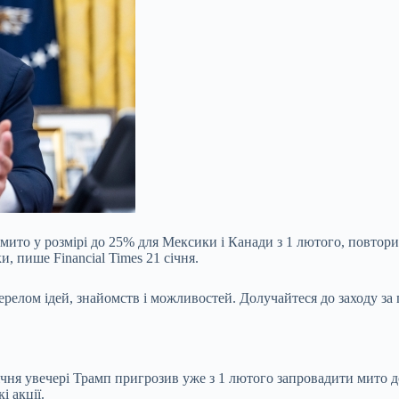
то у розмірі до 25% для Мексики і Канади з 1 лютого, повтори
, пише Financial Times 21 січня.
релом ідей, знайомств і можливостей. Долучайтеся до заходу за
ічня увечері Трамп пригрозив уже з 1 лютого запровадити мито 
і акції.