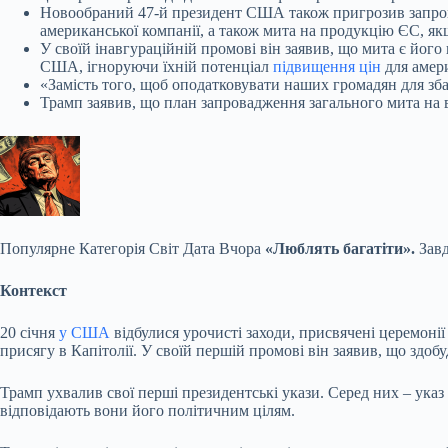
Новообраний 47-й президент США також пригрозив запрова
американської компанії, а також мита на продукцію ЄС, я
У своїй інавгураційній промові він заявив, що мита є йог
США, ігноруючи їхній потенціал
підвищення цін
для амер
«Замість того, щоб оподатковувати наших громадян для зба
Трамп заявив, що план запровадження загального мита на вес
Популярне
Категорія Світ Дата Вчора
«Люблять багатіти».
Завд
Контекст
20 січня
у США
відбулися урочисті заходи, присвячені церемоні
присягу в Капітолії. У своїй першій промові він заявив, що здоб
Трамп ухвалив свої перші президентські укази. Серед них – ука
відповідають вони його політичним цілям.