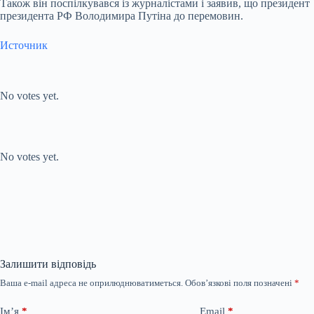
Також він поспілкувався із журналістами і заявив, що президен
президента РФ Володимира Путіна до перемовин.
Источник
Submit Rating
Rate this
item:
No votes yet.
Submit Rating
Rate this item:
No votes yet.
Залишити відповідь
Ваша e-mail адреса не оприлюднюватиметься.
Обов’язкові поля позначені
*
Ім’я
*
Email
*