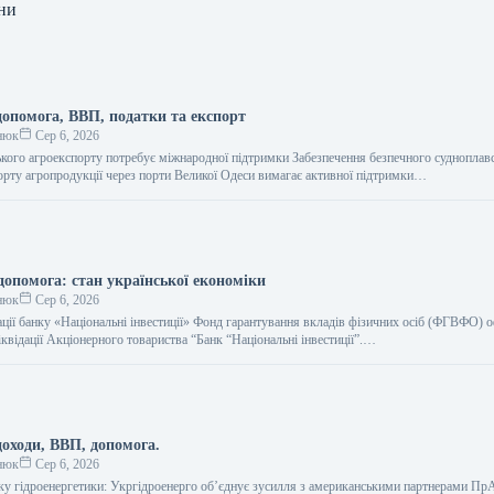
ни
допомога, ВВП, податки та експорт
нюк
Сер 6, 2026
кого агроекспорту потребує міжнародної підтримки Забезпечення безпечного судноплавс
орту агропродукції через порти Великої Одеси вимагає активної підтримки…
допомога: стан української економіки
нюк
Сер 6, 2026
ації банку «Національні інвестиції» Фонд гарантування вкладів фізичних осіб (ФГВФО) 
квідації Акціонерного товариства “Банк “Національні інвестиції”.…
доходи, ВВП, допомога.
нюк
Сер 6, 2026
ку гідроенергетики: Укргідроенерго об’єднує зусилля з американськими партнерами Пр