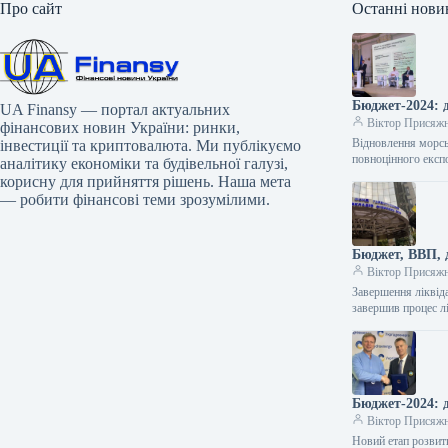
Про сайт
Останні нови
Бюджет-2024: 
UA Finansy — портал актуальних
Віктор Присяж
фінансових новин України: ринки,
Відновлення морсь
інвестиції та криптовалюта. Ми публікуємо
повноцінного експ
аналітику економіки та будівельної галузі,
корисну для прийняття рішень. Наша мета
— робити фінансові теми зрозумілими.
Бюджет, ВВП, 
Віктор Присяж
Завершення ліквід
завершив процес лі
Бюджет-2024: 
Віктор Присяж
Новий етап розвит