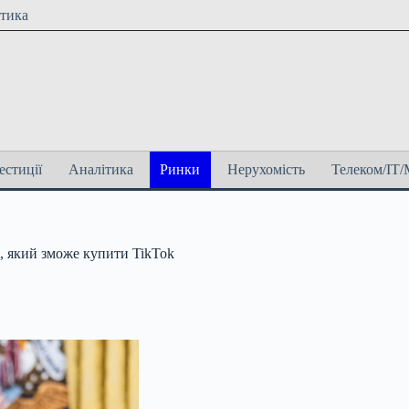
ітика
естиції
Аналітика
Ринки
Нерухомість
Телеком/ІТ/
 який зможе купити TikTok