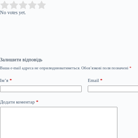
Submit Rating
Rate this item:
No votes yet.
Залишити відповідь
Ваша e-mail адреса не оприлюднюватиметься.
Обов’язкові поля позначені
*
Ім’я
*
Email
*
Додати коментар
*