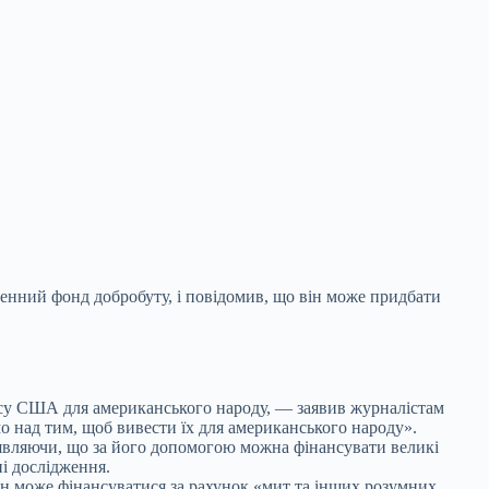
енний фонд добробуту, і повідомив, що він може
придбати
су США для американського народу, — заявив журналістам
ємо над тим, щоб вивести їх для американського народу».
аявляючи, що за його допомогою можна фінансувати великі
ні дослідження.
він може фінансуватися за рахунок «мит та інших розумних