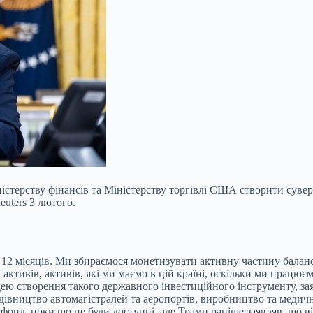
стерству фінансів та Міністерству торгівлі США створити сувер
euters 3 лютого.
12 місяців. Ми збираємося монетизувати активну частину балан
х активів, активів, які ми маємо в цій країні, оскільки ми працю
дею створення такого державного інвестиційного інструменту, з
будівництво автомагістралей та аеропортів, виробництво та медич
фонд, поки що не були доступні, але Трамп раніше заявляв, що 