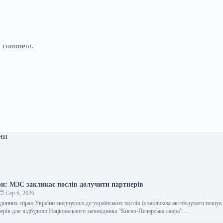
 I comment.
ни
ри: МЗС закликає послів долучити партнерів
Сер 6, 2026
рдонних справ України звернулося до українських послів із закликом активізувати пошук
ерів для відбудови Національного заповідника “Києво-Печерська лавра”.…