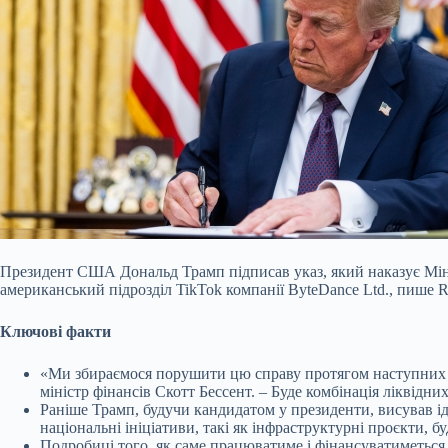
Президент США Дональд Трамп підписав указ, який наказує Міні
американський підрозділ TikTok компанії ByteDance Ltd., пише R
Ключові факти
«Ми збираємося порушити цю справу протягом наступних 
міністр фінансів Скотт Бессент. – Буде комбінація ліквідни
Раніше Трамп, будучи кандидатом у президенти, висував і
національні ініціативи, такі як інфраструктурні проєкти, 
Подробиці того, як саме працюватиме і фінансуватиметься 