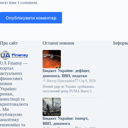
next time I comment.
Опублікувати коментар
Про сайт
Останні новини
Інформ
UA Finansy —
портал
Бюджет України: дефіцит,
актуальних
допомога, ВВП, податки
фінансових
Віктор Присяжнюк
Сер 6, 2026
новин
Нічний удар по Україні: зруйновано
України:
логістичний центр PUMA Вночі 5
ринки,
серпня, під час чергової російської
інвестиції та
атаки, було повністю знищено
криптовалюта
логістичний…
. Ми
публікуємо
Бюджет України: імпорт,
аналітику
ВВП, допомога
економіки та