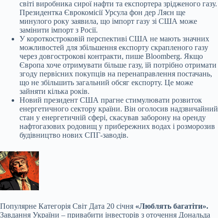
світі виробника сирої нафти та експортера зрідженого газу.
Президентка Єврокомісії Урсула фон дер Ляєн ще
минулого року заявила, що імпорт газу зі США може
замінити імпорт з Росії.
У короткостроковій перспективі США не мають значних
можливостей для збільшення експорту скрапленого газу
через довгострокові контракти, пише Bloomberg. Якщо
Європа хоче отримувати більше газу, їй потрібно отримати
згоду первісних покупців на перенаправлення постачань,
що не збільшить загальний обсяг експорту. Це може
зайняти кілька років.
Новий президент США прагне стимулювати розвиток
енергетичного сектору країни. Він оголосив надзвичайний
стан у енергетичній сфері, скасував заборону на оренду
нафтогазових родовищ у прибережних водах і розморозив
будівництво нових СПГ-заводів.
Популярне
Категорія Світ Дата 20 січня
«Люблять багатіти».
Завдання України – привабити інвесторів з оточення Дональда