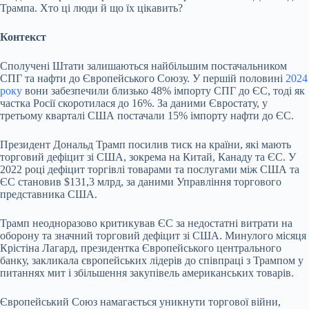
Трампа. Хто ці люди й що їх цікавить?
Контекст
Сполучені Штати залишаються найбільшим постачальником
СПГ та нафти до Європейського Союзу. У першій половині
2024
року
вони забезпечили близько 48% імпорту СПГ до ЄС, тоді як
частка Росії скоротилася до 16%. За даними Євростату, у
третьому кварталі США постачали 15% імпорту нафти до ЄС.
Президент Дональд Трамп посилив тиск на країни, які мають
торговий дефіцит зі США, зокрема на Китай, Канаду та ЄС. У
2022 році дефіцит торгівлі товарами та послугами між США та
ЄС становив $131,3 млрд, за даними Управління торгового
представника США.
Трамп неодноразово критикував ЄС за недостатні витрати на
оборону та значний торговий дефіцит зі США. Минулого місяця
Крістіна Лагард, президентка Європейського центрального
банку, закликала європейських лідерів до співпраці з Трампом у
питаннях мит і збільшення закупівель американських товарів.
Європейський Союз намагається уникнути торгової війни,