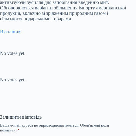
активізуючи зусилля для запобігання введенню мит.
Обговорюються варіанти збільшення імпорту американської
продукції, включно зі зрідженим природним газом і
сільськогосподарськими товарами.
Источник
Submit Rating
Rate this
item:
No votes yet.
Submit Rating
Rate this item:
No votes yet.
Залишити відповідь
Ваша e-mail адреса не оприлюднюватиметься.
Обов’язкові поля
позначені
*