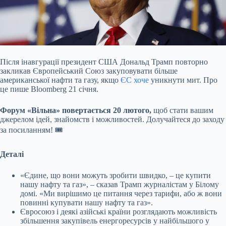
Після інавгурації президент США Дональд Трамп повторно
закликав Європейський Союз закуповувати більше
американської нафти та газу, якщо
ЄС хоче
уникнути мит. Про
це пише
Bloomberg 21 січня.
Форум «Вільна» повертається 20 лютого,
щоб стати вашим
джерелом ідей, знайомств і можливостей. Долучайтеся до заходу
за посиланням! 🎟
Деталі
«Єдине, що вони можуть зробити швидко, – це купити
нашу нафту та газ», – сказав Трамп журналістам у Білому
домі. «Ми вирішимо це питання через тарифи, або ж вони
повинні купувати нашу нафту та газ».
Євросоюз і деякі азійські країни розглядають можливість
збільшення закупівель енергоресурсів у найбільшого у