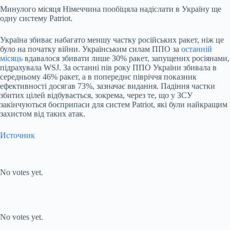
Минулого місяця Німеччина пообіцяла надіслати в Україну ще
одну систему Patriot.
Україна збиває набагато меншу частку російських ракет, ніж це
було на початку війни. Українським силам ППО за
останній
місяць
вдавалося збивати лише 30% ракет, запущених росіянами,
підрахувала WSJ. За останні пів року ППО України збивала в
середньому 46% ракет, а в попереднє півріччя показник
ефективності досягав 73%, зазначає видання. Падіння частки
збитих цілей відбувається, зокрема, через те, що у ЗСУ
закінчуються боєприпаси для систем Patriot, які були найкращим
захистом від таких атак.
Источник
Submit Rating
Rate this
item:
No votes yet.
Submit Rating
Rate this item:
No votes yet.