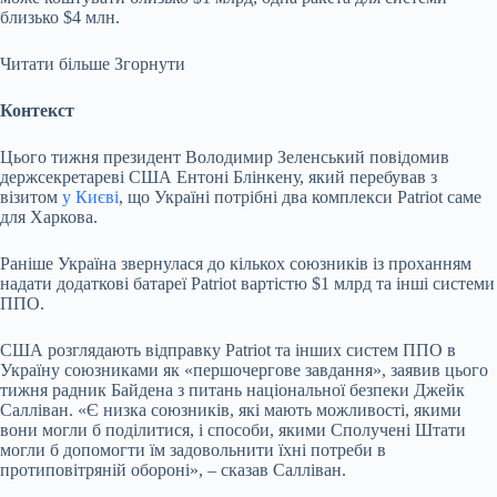
близько $4 млн.
Читати більше
Згорнути
Контекст
Цього тижня президент Володимир Зеленський повідомив
держсекретареві США Ентоні Блінкену, який перебував з
візитом
у Києві
, що Україні потрібні два комплекси Patriot саме
для Харкова.
Раніше Україна звернулася до кількох союзників із проханням
надати додаткові батареї Patriot вартістю $1 млрд та інші системи
ППО.
США розглядають відправку Patriot та інших систем ППО в
Україну союзниками як «першочергове завдання», заявив цього
тижня радник Байдена з питань національної безпеки Джейк
Салліван. «Є низка союзників, які мають можливості, якими
вони могли б поділитися, і способи, якими Сполучені Штати
могли б допомогти їм задовольнити їхні потреби в
протиповітряній обороні», – сказав Салліван.