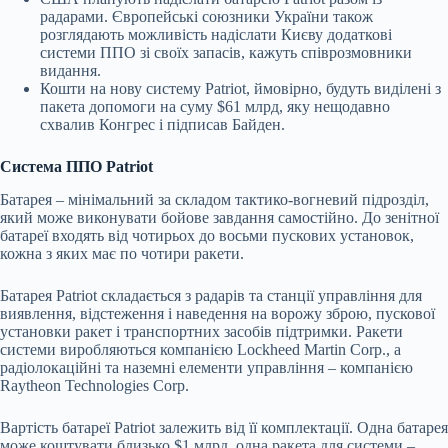
радарами. Європейські союзники України також
розглядають можливість надіслати Києву додаткові
системи ППО зі своїх запасів, кажуть співрозмовники
видання.
Кошти на нову систему Patriot, ймовірно, будуть виділені з
пакета допомоги на суму $61 млрд, яку нещодавно
схвалив Конгрес і підписав Байден.
Система ППО Patriot
Батарея – мінімальний за складом тактико-вогневий підрозділ,
який може виконувати бойове завдання самостійно. До зенітної
батареї входять від чотирьох до восьми пускових установок,
кожна з яких має по чотири ракети.
Батарея Patriot складається з радарів та станції управління для
виявлення, відстеження і наведення на ворожу зброю, пускової
установки ракет і транспортних засобів підтримки. Ракети
системи виробляються компанією Lockheed Martin Corp., а
радіолокаційні та наземні елементи управління – компанією
Raytheon Technologies Corp.
Вартість батареї Patriot залежить від її комплектації. Одна батарея
може коштувати близько $1 млрд, одна ракета для системи –