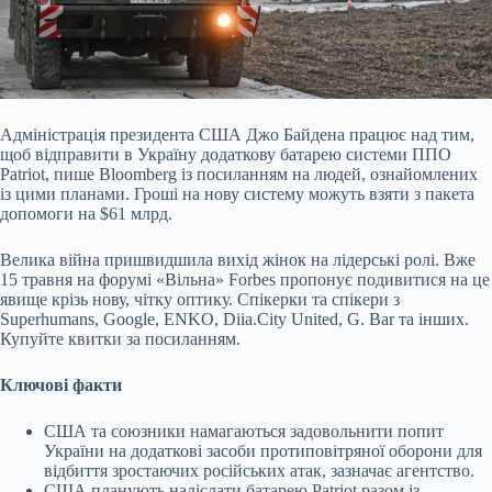
Адміністрація президента США Джо Байдена працює над тим,
щоб відправити в Україну додаткову батарею системи ППО
Patriot, пише Bloomberg із посиланням на людей,
ознайомлених
із цими планами. Гроші на нову систему можуть взяти з пакета
допомоги на $61 млрд.
Велика війна пришвидшила вихід жінок на лідерські ролі. Вже
15 травня на форумі «Вільна» Forbes пропонує подивитися на це
явище крізь нову, чітку оптику. Спікерки та спікери з
Superhumans, Google, ENKO, Diia.City United, G. Bar та інших.
Купуйте квитки за посиланням.
Ключові факти
США та союзники намагаються задовольнити попит
України на додаткові засоби протиповітряної оборони для
відбиття зростаючих російських атак, зазначає агентство.
США планують надіслати батарею Patriot разом із