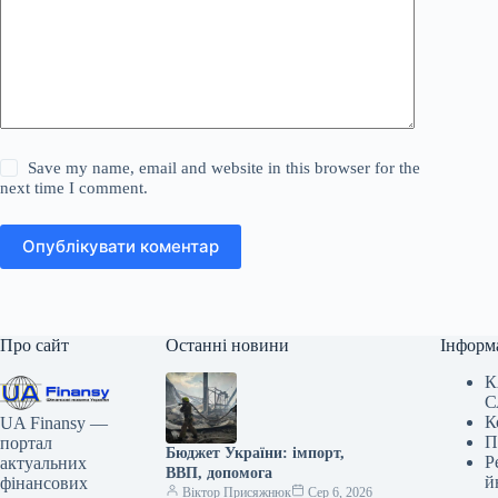
Save my name, email and website in this browser for the
next time I comment.
Опублікувати коментар
Про сайт
Останні новини
Інформ
К
С
К
UA Finansy —
П
портал
Бюджет України: імпорт,
Р
актуальних
ВВП, допомога
й
фінансових
Віктор Присяжнюк
Сер 6, 2026