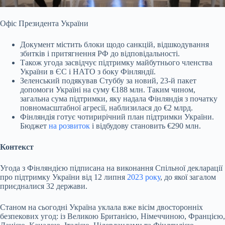
Офіс Президента України
Документ містить блоки щодо санкцій, відшкодування
збитків і притягнення РФ до відповідальності.
Також угода засвідчує підтримку майбутнього членства
України в ЄС і НАТО з боку Фінляндії.
Зеленський подякував Стуббу за новий, 23-й пакет
допомоги Україні на суму €188 млн. Таким чином,
загальна сума підтримки, яку надала Фінляндія з початку
повномасштабної агресії, наблизилася до €2 млрд.
Фінляндія готує чотирирічний план підтримки України.
Бюджет
на розвиток
і відбудову становить €290 млн.
Контекст
Угода з Фінляндією підписана на виконання Спільної декларації
про підтримку України від 12 липня
2023 року
, до якої загалом
приєдналися 32 держави.
Станом на сьогодні Україна уклала вже вісім двосторонніх
безпекових угод: із Великою Британією, Німеччиною, Францією,