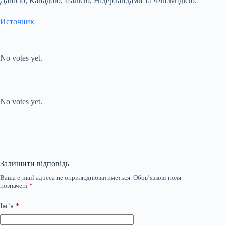
Данією, Канадою, Італією, Нідерландами та Фінляндією.
Источник
Submit Rating
Rate this
item:
No votes yet.
Submit Rating
Rate this item:
No votes yet.
Залишити відповідь
Ваша e-mail адреса не оприлюднюватиметься.
Обов’язкові поля
позначені
*
Ім’я
*