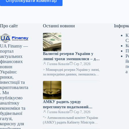
Опублікувати коментар
Про сайт
Останні новини
Інформ
К
С
К
UA Finansy —
П
портал
Валютні резерви України у
Р
актуальних
липні трохи зменшилися – до
й
фінансових
$51,2 мільярда.
Галина Ковалів
Сер 7, 2026
п
новин
> Міжнародні резерви України у липні,
а
України:
за попередніми даними, зменшились на
ринки,
$70,4 млн, або на 0,1%, – до $51,2
інвестиції та
млрд, повідомив…
криптовалюта
. Ми
публікуємо
АМКУ радить уряду
аналітику
переглянути податковий
економіки та
тягар на ринку
Галина Ковалів
Сер 7, 2026
будівельної
нафтопродуктів під час кризи
“> Антимонопольний комітет України
галузі,
(АМКУ) радить Кабінету Міністрів
корисну для
переглянути режим та інтенсивність
прийняття