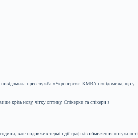
ня, повідомила пресслужба «Укренерго». КМВА
повідомила, що у
ще крізь нову, чітку оптику. Спікерки та спікери з
і години, вже подовжив термін дії графіків обмеження потужності