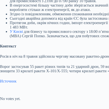
для промисловості з 23:00 до 07:00 ранку 10 травня.
В енергосистемі більшу частину доби зберігається значний
виробляти стільки ж електроенергії, як до атаки.
Згідно із повідомленням, обмеження споживання необхідні 
Сьогодні аварійна допомога від країн ЄС була застосована в
Протягом доби, окрім нічних годин, імпорт електроенергі
1 483 МВт.
У Києві
для бізнесу та промислового сектору з 18:00 пʼятн
(МВА) Сергій Попко. Зазначається, що для побутових спож
Контекст
Росія в ніч на 8 травня здійснила чергову масовану ракетно-дро
Ворог застосував 55 ракет різних типів та 21 ударний дрон, 5
знищити 33 крилаті ракети Х-101/Х-555; чотири крилаті ракети «
Источник
Submit Rating
Rate this
item:
No votes yet.