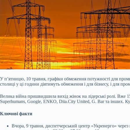
У пʼятницю, 10 травня, графіки обмеження потужності для пром
столиці у ці години діятимуть обмеження і для бізнесу, і для про
Велика війна пришвидшила вихід жінок на лідерські ролі. Вже 15
Superhumans, Google, ENKO, Diia.City United, G. Bar та інших. 
Ключові факти
Вчора, 9 травня, диспетчерський центр «Укренерго» через в