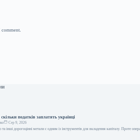
 I comment.
ни
: скільки податків заплатять українці
нко
Сер 9, 2026
о та інші дорогоцінні метали є одним із інструментів для вкладення капіталу. Проте опера