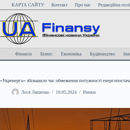
Перейти
КАРТА САЙТУ
Контакт
Про нас
Редакційна пол
до
вмісту
Фінанси
Бізнес
Економіка
Будівництво
Інв
«Укренерго» збільшило час обмеження потужності енергопостач
Леся Ляшенко
10.05.2024
Ринки