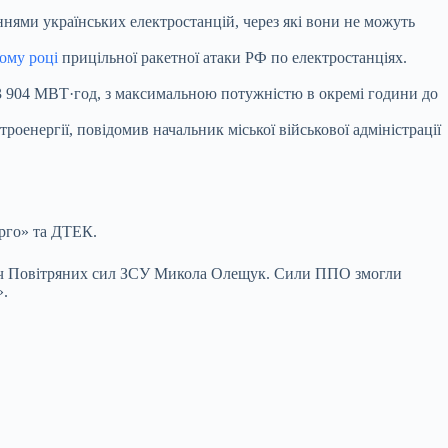
ннями українських електростанцій, через які вони не можуть
ому році
прицільної ракетної атаки РФ по електростанціях.
13 904 МВТ·год, з максимальною потужністю в окремі години до
роенергії, повідомив начальник міської військової адміністрації
нерго» та ДТЕК.
увач Повітряних сил ЗСУ Микола Олещук. Сили ППО змогли
».