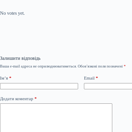
Submit Rating
Rate this item:
No votes yet.
Залишити відповідь
Ваша e-mail адреса не оприлюднюватиметься.
Обов’язкові поля позначені
*
Ім’я
*
Email
*
Додати коментар
*