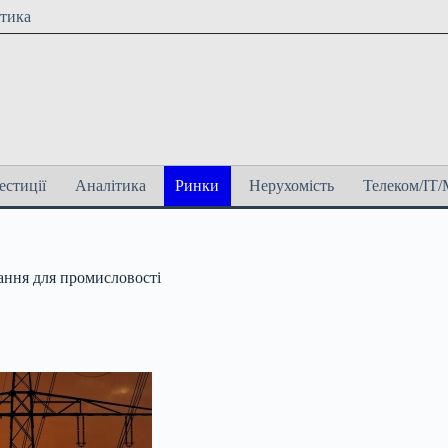
ітика
естиції
Аналітика
Ринки
Нерухомість
Телеком/ІТ/
ання для промисловості