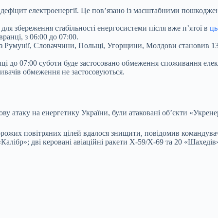
 дефіцит електроенергії. Це повʼязано із масштабними пошкодже
для збереження стабільності енергосистеми після вже п’ятої в
ць
ранці, з 06:00 до 07:00.
ї з Румунії, Словаччини, Польщі, Угорщини, Молдови становив 
иці до 07:00 суботи буде застосовано обмеження споживання елект
ивачів обмеження не застосовуються.
нову атаку на енергетику України, були атаковані обʼєкти «Укре
9 ворожих повітряних цілей вдалося знищити, повідомив команд
Калібр»; дві керовані авіаційні ракети Х-59/Х-69 та 20 «Шахедів