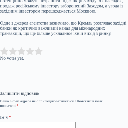
потенційно можуть потрапити під санкції Заходу. Як наслідок,
продаж російському інвестору заборонений Заходом, а угода із
західним інвестором перешкоджається Москвою.
Одне з джерел агентства зазначило, що Кремль розглядає західні
банки як критично важливий канал для міжнародних
транзакцій, що ще більше ускладнює їхній вихід з ринку.
Submit Rating
Rate this item:
No votes yet.
Залишити відповідь
Ваша e-mail адреса не оприлюднюватиметься.
Обов’язкові поля
позначені
*
Ім’я
*