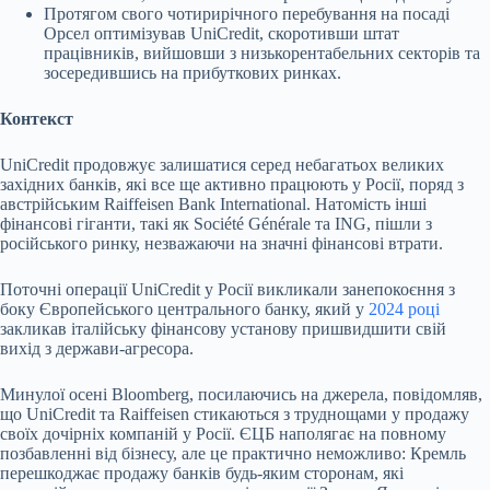
Протягом свого чотирирічного перебування на посаді
Орсел оптимізував UniCredit, скоротивши штат
працівників, вийшовши з низькорентабельних секторів та
зосередившись на прибуткових ринках.
Контекст
UniCredit продовжує залишатися серед небагатьох великих
західних банків, які все ще активно працюють у Росії, поряд з
австрійським Raiffeisen Bank International. Натомість інші
фінансові гіганти, такі як Société Générale та ING, пішли з
російського ринку, незважаючи на значні фінансові втрати.
Поточні операції UniCredit у Росії викликали занепокоєння з
боку Європейського центрального банку, який у
2024 році
закликав італійську фінансову установу пришвидшити свій
вихід з держави-агресора.
Минулої осені Bloomberg, посилаючись на джерела, повідомляв,
що UniCredit та Raiffeisen стикаються з труднощами у продажу
своїх дочірніх компаній у Росії. ЄЦБ наполягає на повному
позбавленні від бізнесу, але це практично неможливо: Кремль
перешкоджає продажу банків будь-яким сторонам, які