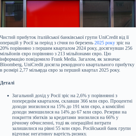
Чистий прибуток італійської банківської групи UniCredit від її
операцій у Росії за період з січня по березень
2025 року
зріс на
20% порівняно з першим кварталом 2024
року, досягнувши 256
мільйонів євро порівняно з 213 мільйонами євро. Цю
інформацію повідомило Frank Media. Загалом, як зазначає
Bloomberg, UniCredit досягла рекордного квартального прибутку
в розмірі 2,77 мільярда євро за перший квартал 2025 року.
Деталі
Загальний дохід у Росії зріс на 2,6% у порівнянні з
попереднім кварталом, склавши 366 млн євро. Процентні
доходи знизилися на 15% до 191 млн євро, а комісійні
доходи зменшилися на 14% до 67 млн євро. Резерви на
покриття збитків за кредитами знизилися на 66% у
річному обчисленні, тоді як операційні витрати
залишилися на рівні 55 млн євро. Російський банк групи
відчуває негативну вартість ризику.