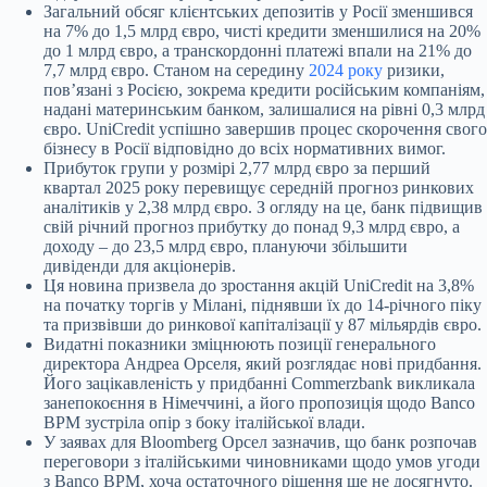
Загальний обсяг клієнтських депозитів у Росії зменшився
на 7% до 1,5 млрд євро, чисті кредити зменшилися на 20%
до 1 млрд євро, а транскордонні платежі впали на 21% до
7,7 млрд євро. Станом на середину
2024 року
ризики,
пов’язані з Росією, зокрема кредити російським компаніям,
надані материнським банком, залишалися на рівні 0,3 млрд
євро. UniCredit успішно завершив процес скорочення свого
бізнесу в Росії відповідно до всіх нормативних вимог.
Прибуток групи у розмірі 2,77 млрд євро за перший
квартал 2025 року перевищує середній прогноз ринкових
аналітиків у 2,38 млрд євро. З огляду на це, банк підвищив
свій річний прогноз прибутку до понад 9,3 млрд євро, а
доходу – до 23,5 млрд євро, плануючи збільшити
дивіденди для акціонерів.
Ця новина призвела до зростання акцій UniCredit на 3,8%
на початку торгів у Мілані, піднявши їх до 14-річного піку
та призвівши до ринкової капіталізації у 87 мільярдів євро.
Видатні показники зміцнюють позиції генерального
директора Андреа Орселя, який розглядає нові придбання.
Його зацікавленість у придбанні Commerzbank викликала
занепокоєння в Німеччині, а його пропозиція щодо Banco
BPM зустріла опір з боку італійської влади.
У заявах для Bloomberg Орсел зазначив, що банк розпочав
переговори з італійськими чиновниками щодо умов угоди
з Banco BPM, хоча остаточного рішення ще не досягнуто.