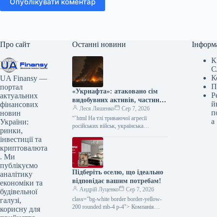
Опублікувати коментар
Про сайт
Останні новини
Інформ
К
С
К
UA Finansy —
П
портал
«Укрнафта»: атаковано сім
Р
актуальних
видобувних активів, частину
й
фінансових
об’єктів зупинено
Леся Ляшенко
Сер 7, 2026
п
новин
“`html На тлі триваючої агресії
а
України:
російських військ, українська
ринки,
нафтогазова галузь зазнала значних
інвестиції та
втрат. Зокрема, в ніч на 7 серпня
криптовалюта
було…
. Ми
публікуємо
Підберіть оселю, що ідеально
аналітику
відповідає вашим потребам!
економіки та
Андрій Луценко
Сер 7, 2026
будівельної
class=”bg-white border border-yellow-
галузі,
200 rounded mb-4 p-4″> Компанія
корисну для
Інтергал-Буд пропонує різноманітні