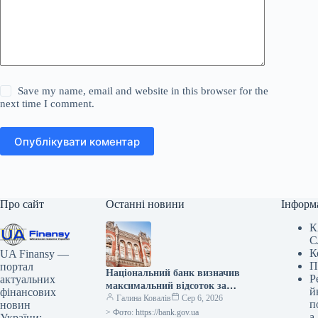
Save my name, email and website in this browser for the
next time I comment.
Опублікувати коментар
Про сайт
Останні новини
Інформ
К
С
К
UA Finansy —
П
портал
Національний банк визначив
Р
актуальних
максимальний відсоток за
й
фінансових
тримісячними депозитними
Галина Ковалів
Сер 6, 2026
п
новин
сертифікатами, який
> Фото: https://bank.gov.ua
а
України: