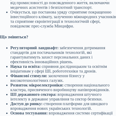
від промисловості до повсякденного життя, включаючи
медичних асистентів і безпілотний транспорт.
Очікується, що постанова уряду сприятиме покращенню
інвестиційного клімату, залученню міжнародних учасників
та сприятиме євроінтеграції в технологічній сфері,
повідомляє прес-служба Мінцифри.
Що зміниться?
Регуляторний ландшафт:
забезпечення дотримання
стандартів для постачальників технологій, які
гарантуватимуть захист персональних даних і
ефективність інноваційних рішень.
Наука та освіта:
сприяння дослідницьким та освітнім
ініціативам у сфері ШІ, робототехніки та дронів.
Фінансові стимули:
заохочення бізнесу у
високотехнологічних галузях.
Розвиток мікроелектроніки:
створення національного
кластера, присвяченого виробництву напівпровідників.
ШІ державного сектора:
впровадження штучного
інтелекту в державне управління та сектор безпеки.
Доступ до ринку:
створення платформи для швидкого
впровадження нових українських технологій.
Основа тестування:
впровадження системи сертифікації