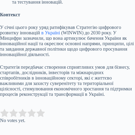
та тестування інновацій.
Контекст
У січні цього року уряд ратифікував Стратегію цифрового
розвитку інновацій
в Україні
(WINWIN) до 2030 року. У
Мінцифри зазначили, що вона артикулює бачення України як
інноваційної нації та окреслює основні напрями, принципи, цілі
та завдання державної політики щодо цифрового просування
інноваційної діяльності.
Стратегія передбачає створення сприятливих умов для бізнесу,
стартапів, дослідників, інвесторів та міжнародних
співробітників в інноваційному секторі, які є життєво
важливими для захисту суверенітету та територіальної
цілісності, стимулювання економічного зростання та підтримки
процесів реконструкції та трансформації в Україні.
Submit Rating
Rate this item:
No votes yet.