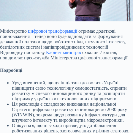
Міністерство
цифрової трансформації
отримає додаткові
повноваження – тепер воно буде відповідати за формування
державної політики щодо робототехніки, штучного інтелекту,
безпілотних систем і напівпровідникових технологій.
Відповідну постанову
Кабінет міністрів
схвалив 7 квітня,
повідомляє прес-служба Міністерства цифрової трансформації.
Подробиці
Уряд впевнений, що ця ініціатива дозволить Україні
підвищити свою технологічну самодостатність, сприяти
розвитку місцевого інноваційного ринку та розширити
підтримку українських технологічних підприємств.
Ця резолюція є складовою виконання національної
Стратегії цифрового розвитку та інновацій до 2030 року
(WINWIN), зокрема щодо розвитку інфраструктури для
штучного інтелекту та виробництва мікроелектроніки.
Очікується, що ці заходи призведуть до збільшення
роботизованих рішень, застосовуваних у різних секторах,