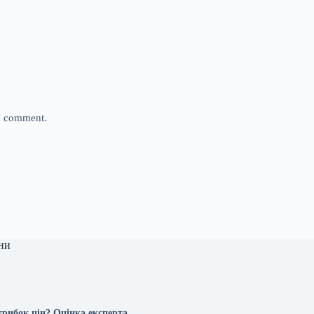
 I comment.
ни
трибок цін? Оцінка експерта