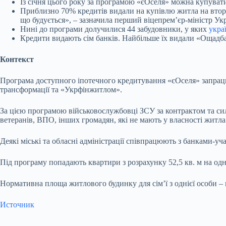
Із січня цього року за програмою «єОселя» можна купувати 
Приблизно 70% кредитів видали на купівлю житла на втори
що будується», – зазначила перший віцепрем’єр-міністр Ук
Нині до програми долучилися 44 забудовники, у яких
укра
Кредити видають сім банків. Найбільше їх видали «Ощадб
Контекст
Програма доступного іпотечного кредитування «єОселя» запрац
трансформації та «Укрфінжитлом».
За цією програмою військовослужбовці ЗСУ за контрактом та сил
ветеранів, ВПО, інших громадян, які не мають у власності житла
Деякі міські та обласні адміністрації співпрацюють з банками
Під програму попадають квартири з розрахунку 52,5 кв. м на одн
Нормативна площа житлового будинку для сім’ї з однієї особи – н
Источник
Submit Rating