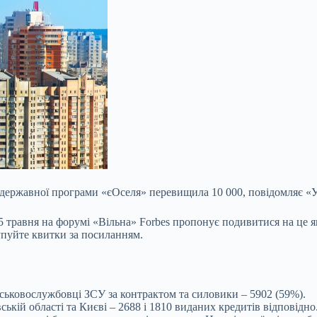
у державної програми «єОселя» перевищила 10 000, повідомляє «У
 травня на форумі «Вільна» Forbes пропонує подивитися на це яви
Купуйте квитки за посиланням.
йськовослужбовці ЗСУ за контрактом та силовики – 5902 (59%).
кій області та Києві – 2688 і 1810 виданих кредитів відповідно