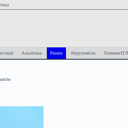
ітика
естиції
Аналітика
Ринки
Нерухомість
Телеком/ІТ/
житло