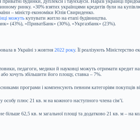
приватні будинки, дуплекси і таунхауси. Наразі українці придба
нному ринку. «30% взятих українцями кредитів були на купівлю
раїни – міністр економіки Юлія Свириденко.
їнці можуть
купувати житло на етапі будівництва.
анк» (43%), «ПриватБанк» (30%), «Укргазбанк» (23%).
ювала в Україні з жовтня
2022 року
. Її реалізують Міністерство 
овики, педагоги, медики й науковці можуть отримати кредит на 
 або хочуть збільшити його площу, ставка – 7%.
-учасниками програми і компенсують певним категоріям покупців
у особу плюс 21 кв. м на кожного наступного члена сім’ї.
е більше 62,5 кв. м загальної площі та додатково 21 кв. м – на к