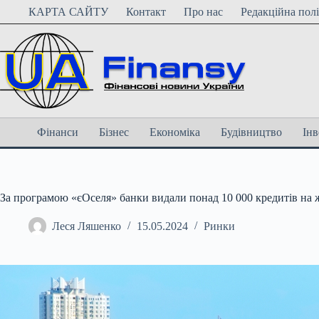
Перейти
КАРТА САЙТУ
Контакт
Про нас
Редакційна пол
до
вмісту
Фінанси
Бізнес
Економіка
Будівництво
Інв
За програмою «єОселя» банки видали понад 10 000 кредитів на 
Леся Ляшенко
15.05.2024
Ринки