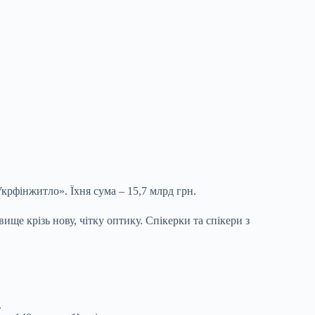
крфінжитло». Їхня сума – 15,7 млрд грн.
ще крізь нову, чітку оптику. Спікерки та спікери з
.