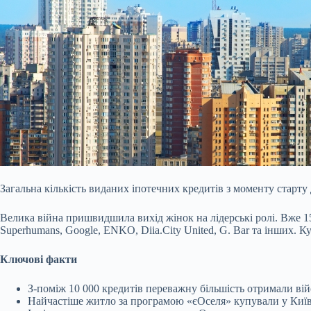
Загальна кількість виданих іпотечних кредитів з моменту старт
Велика
війна пришвидшила вихід жінок на лідерські ролі. Вже 15
Superhumans, Google, ENKO, Diia.City United, G. Bar та інших. 
Ключові факти
З-поміж 10 000 кредитів переважну більшість отримали ві
Найчастіше житло за програмою «єОселя» купували у Київсь