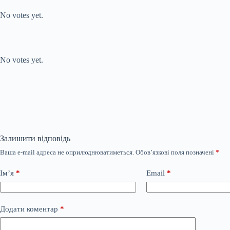
Rate this
item:
No votes yet.
Submit Rating
Rate this item:
No votes yet.
Залишити відповідь
Ваша e-mail адреса не оприлюднюватиметься.
Обов’язкові поля позначені
*
Ім’я
*
Email
*
Додати коментар
*