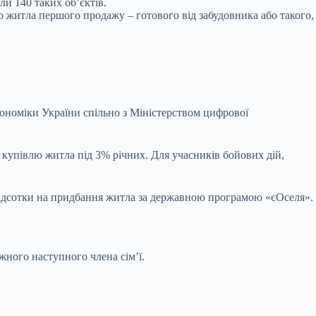
ли 140 таких об’єктів.
 житла першого продажу – готового від забудовника або такого,
економіки України спільно з Міністерством цифрової
купівлю житла під 3% річних. Для учасників бойових дій,
 відсотки на придбання житла за державною програмою «єОселя».
ожного наступного члена сім’ї.