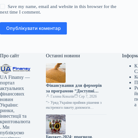
Save my name, email and website in this browser for the
next time I comment.
Опублікувати коментар
Про сайт
Останні новини
Інформ
К
С
К
UA Finansy —
П
портал
Фінансування для фермерів
Р
актуальних
за програмою “Доступні
й
фінансових
кредити 5-7-9%” збільшено
Галина Ковалів
Сер 7, 2026
п
новин
для поповнення оборотних
“> Уряд України прийняв рішення з
а
України:
коштів, повідомив
екстреного пакету допомоги
ринки,
українським аграріям, спричиненого
Корецький.
інвестиції та
російським терором у Чорному морі
криптовалюта
та перешкоджанням експортним…
. Ми
публікуємо
Бюджет-2024: прогнози,