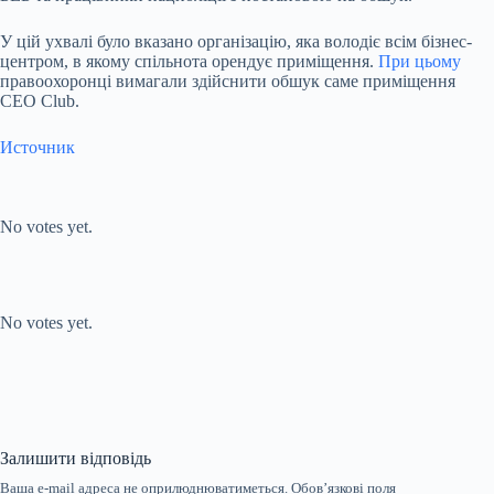
У цій ухвалі було вказано організацію, яка володіє всім бізнес-
центром, в якому спільнота орендує приміщення.
При цьому
правоохоронці вимагали здійснити обшук саме приміщення
CEO Club.
Источник
Submit Rating
Rate this
item:
No votes yet.
Submit Rating
Rate this item:
No votes yet.
Залишити відповідь
Ваша e-mail адреса не оприлюднюватиметься.
Обов’язкові поля