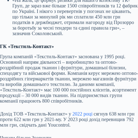
«На жаль, це формує ризики для нашого колективу ТК-
Груп, де зараз вже більше 1500 співробітників та 12 фабрик
по Україні. І нікого з перевертнів у погонах не цікавить,
що тільки за минулий рік ми сплатили 450 млн грн
податків в держбюджет, отримали нагороду від Прозорро
за боротьбу за чесні тендери та єдині правила гри», –
зазначив Соколовський.
ГК «Текстиль-Контакт»
Група компаній «Текстиль-Контакт» заснована у 1995 році.
Основний напрям діяльності – виробництво та оптово-
роздрібний продаж тканин і фурнітури, домашньої білизни,
спецодягу та військової форми. Компанія керує мережею оптово-
роздрібних гіпермаркетів тканин, мережею магазинів фурнітури
та виробів домашнього текстилю. За даними компанії,
«Текстиль-Контакт» має 100 000 постійних клієнтів, асортимент
продукції – 30 000 видів тканин. На підприємствах групи
компанії працюють 800 співробітників.
Дохід ТОВ «Текстиль-Контакт» у
2022 році
сягнув 638 млн грн
проти 622 млн грн у 2021-му. У 2023 році дохід перевищив 792
млн грн, свідчать дані Youcontrol.
Читати більше
Згорнути