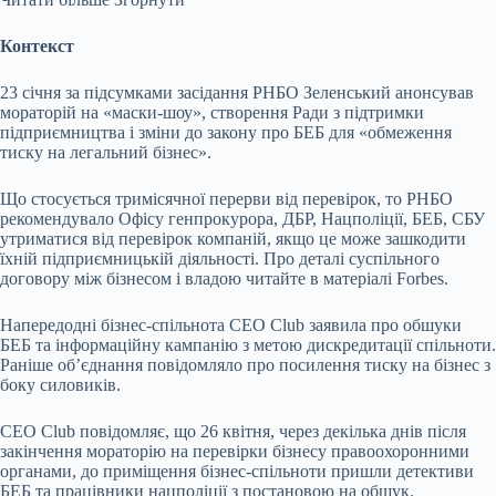
Контекст
23 січня за підсумками засідання РНБО Зеленський анонсував
мораторій на «маски-шоу», створення Ради з підтримки
підприємництва і зміни до закону про БЕБ для «обмеження
тиску на легальний бізнес».
Що стосується тримісячної перерви від перевірок, то РНБО
рекомендувало Офісу генпрокурора, ДБР, Нацполіції, БЕБ, СБУ
утриматися від перевірок компаній, якщо це може зашкодити
їхній підприємницькій діяльності. Про деталі суспільного
договору між бізнесом і владою читайте в матеріалі Forbes.
Напередодні бізнес-спільнота CEO Club заявила про обшуки
БЕБ та інформаційну кампанію з метою дискредитації спільноти.
Раніше обʼєднання повідомляло про посилення тиску на бізнес з
боку силовиків.
CEO Club повідомляє, що 26 квітня, через декілька днів після
закінчення мораторію на перевірки бізнесу правоохоронними
органами, до приміщення бізнес-спільноти пришли детективи
БЕБ та працівники нацполіції з постановою на обшук.