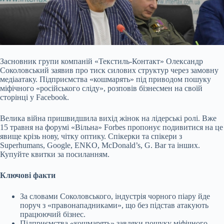
Засновник групи компаній «Текстиль-Контакт» Олександр
Соколовський заявив про тиск силових структур через замовну
медіаатаку. Підприємства «кошмарять» під приводом
пошуку
міфічного «російського сліду», розповів бізнесмен на своїй
сторінці у Facebook.
Велика війна пришвидшила вихід жінок на лідерські ролі. Вже
15 травня на форумі «Вільна» Forbes пропонує подивитися на це
явище крізь нову, чітку оптику. Спікерки та спікери з
Superhumans, Google, ENKO, McDonald’s, G. Bar та інших.
Купуйте квитки за посиланням.
Ключові факти
За словами Соколовського,
індустрія чорного піару йде
поруч з «правонападниками», що без підстав атакують
працюючий бізнес.
Підприємства «кошмарять» завдяки пошуку міфічного