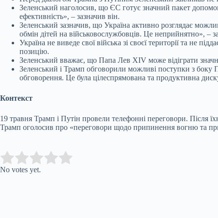
Зеленський наголосив, що ЄС готує значний пакет допомо
ефективність», – зазначив він.
Зеленський зазначив, що Україна активно розглядає можли
обмін дітей на військовослужбовців. Це неприйнятно», – за
Україна не виведе свої війська зі своєї території та не п
позицію.
Зеленський вважає, що Папа Лев XIV може відіграти значну 
Зеленський і Трамп обговорили можливі поступки з боку Пу
обговорення. Це була цілеспрямована та продуктивна диску
Контекст
19 травня Трамп і Путін провели телефонні переговори. Після ї
Трамп оголосив про «переговори щодо припинення вогню та пр
Submit Rating
Rate this item:
No votes yet.