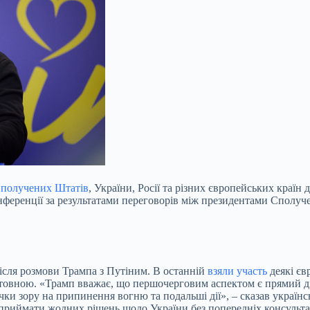
получених Штатів
, України, Росії та різних європейських країн
нференції за результатами переговорів між президентами Сполучен
після розмови Трампа з Путіним. В останній
взяли участь
деякі єв
нтовною. «Трамп вважає, що першочерговим аспектом є прямий ді
очки зору на припинення вогню та подальші дії», – сказав україн
приймати жодних рішень щодо України без попередніх консульта