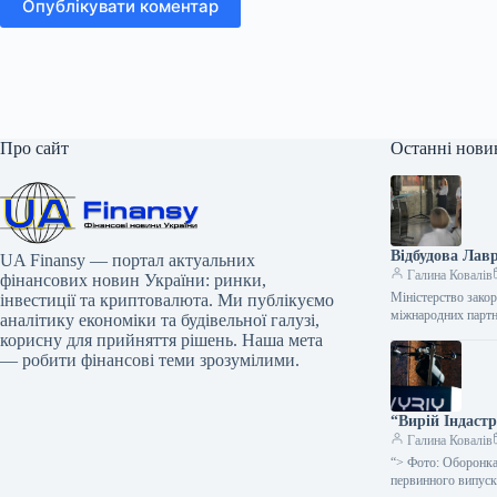
Опублікувати коментар
Про сайт
Останні нови
Відбудова Лав
UA Finansy — портал актуальних
Галина Ковалів
фінансових новин України: ринки,
Міністерство зако
інвестиції та криптовалюта. Ми публікуємо
міжнародних партн
аналітику економіки та будівельної галузі,
корисну для прийняття рішень. Наша мета
— робити фінансові теми зрозумілими.
“Вирій Індастр
Галина Ковалів
“> Фото: Оборонка
первинного випуск