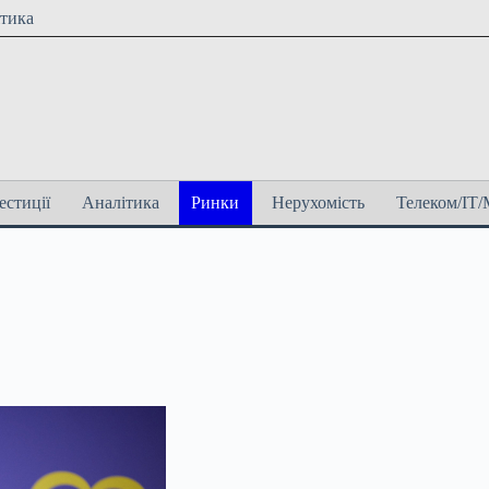
ітика
естиції
Аналітика
Ринки
Нерухомість
Телеком/ІТ/