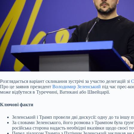
Розглядається варіант скликання зустрічі за участю делегацій зі
С
Про це заявив президент
Володимир Зеленський
під час прес-ко
може відбутися в Туреччині, Ватикані або Швейцарії.
Ключові факти
Зеленський і Трамп провели дві дискусії: одну до та іншу 
За словами Зеленського, його розмова з Трампом була ґру
російська сторона надасть необхідні вказівки щодо своєї т
Перед діалогом Трампа з Путіним Зеленський закликав не 