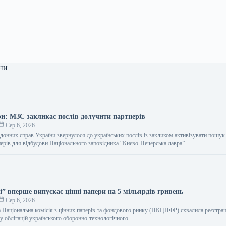
ни
ри: МЗС закликає послів долучити партнерів
Сер 6, 2026
рдонних справ України звернулося до українських послів із закликом активізувати пошук
ерів для відбудови Національного заповідника “Києво-Печерська лавра”.…
і” вперше випускає цінні папери на 5 мільярдів гривень
Сер 6, 2026
 Національна комісія з цінних паперів та фондового ринку (НКЦПФР) схвалила реєстра
у облігацій українського оборонно-технологічного