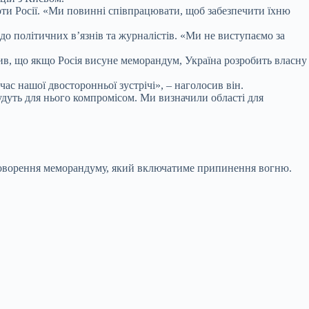
ти Росії. «Ми повинні співпрацювати, щоб забезпечити їхню
о політичних в’язнів та журналістів. «Ми не виступаємо за
явив, що якщо Росія висуне меморандум, Україна розробить власну
ас нашої двосторонньої зустрічі», – наголосив він.
будуть для нього компромісом. Ми визначили області для
 обговорення меморандуму, який включатиме припинення вогню.