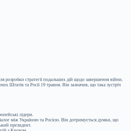
 для розробки стратегії подальших дій щодо
завершення війни.
их Штатів та Росії 19 травня. Він зазначив, що така зустріч
ропейські лідери.
алог між Україною та Росією. Він дотримується думки, що
ський президент.
цій з Києвом.