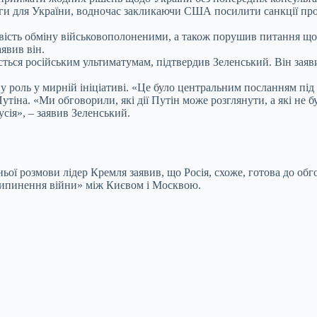
ги для України, водночас закликаючи США посилити санкції про
вість обміну військовополоненими, а також порушив питання щод
явив він.
іддасться російським ультиматумам, підтвердив Зеленський. Він за
роль у мирній ініціативі. «Це було центральним посланням під ч
тіна. «Ми обговорили, які дії Путін може розглянути, а які не 
сія», – заявив Зеленський.
хньої розмови лідер Кремля заявив, що Росія, схоже, готова до
ипинення війни» між Києвом і Москвою.