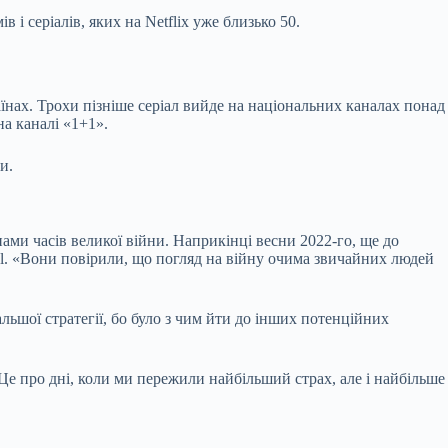
 і серіалів, яких на Netflix уже близько 50.
аїнах. Трохи пізніше серіал вийде на національних каналах понад
а каналі «1+1».
и.
и часів великої війни. Наприкінці весни 2022-го, ще до
al. «Вони повірили, що погляд на війну очима звичайних людей
льшої стратегії, бо було з чим йти до інших потенційних
 Це про дні, коли ми пережили найбільший страх, але і найбільше