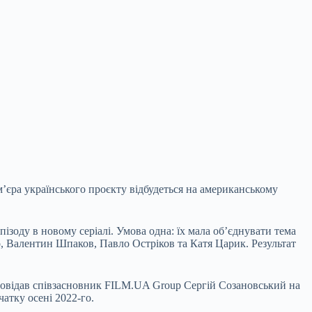
м’єра українського проєкту відбудеться на
американському
пізоду в новому серіалі. Умова одна: їх мала обʼєднувати тема
о
,
Валентин Шпаков
,
Павло Остріков
та
Катя Царик
. Результат
зповідав співзасновник FILM.UA Group Сергій Созановський на
чатку осені 2022-го.