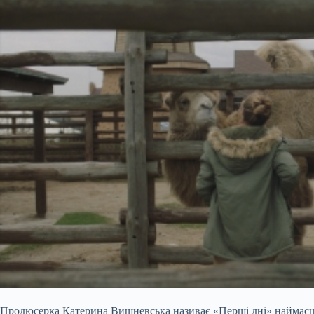
Продюсерка Катерина Вишневська називає «Перші дні» наймасш