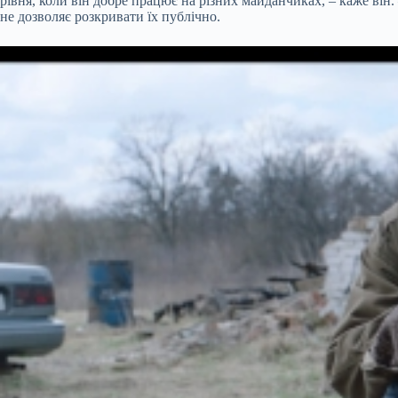
рівня, коли він добре працює на різних майданчиках, – каже він
не дозволяє розкривати їх публічно.