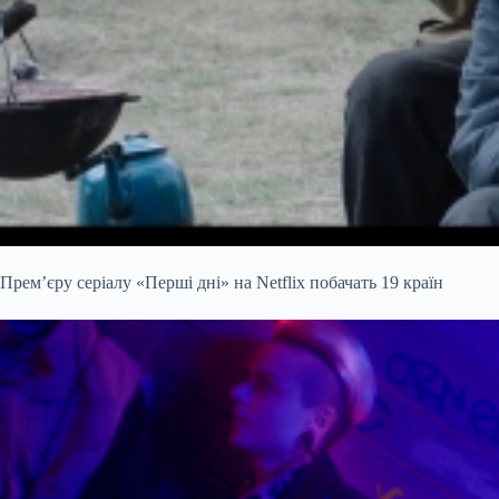
Прем’єру серіалу «Перші дні» на Netflix побачать 19 країн