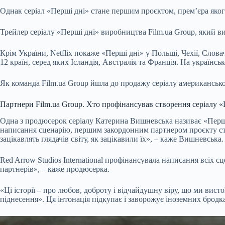
Однак серіал «Перші дні» стане першим проєктом, прем’єра якого в
Трейлер серіалу «Перші дні» виробництва Film.ua Group, який ви
Крім України, Netflix покаже «Перші дні» у Польщі, Чехії, Слова
12 країн, серед яких Ісландія, Австралія та Франція. На україн
Як команда Film.ua Group йшла до продажу серіалу американськ
Партнери Film.ua Group. Хто профінансував створення серіалу 
Одна з продюсерок серіалу Катерина Вишневська називає «Перші
написання сценарію, першим закордонним партнером проєкту стал
зацікавлять глядачів світу, як зацікавили їх», – каже Вишневська.
Red Arrow Studios International профінансувала написання всіх с
партнерів», – каже продюсерка.
«Ці історії – про любов, доброту і відчайдушну віру, що ми вис
піднесення». Ця інтонація підкупає і заворожує іноземних бродка