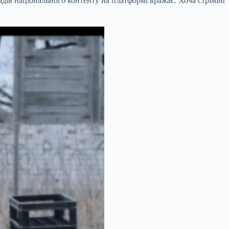
лядів національного контенту на платформі вражає. Хоча стрімінг