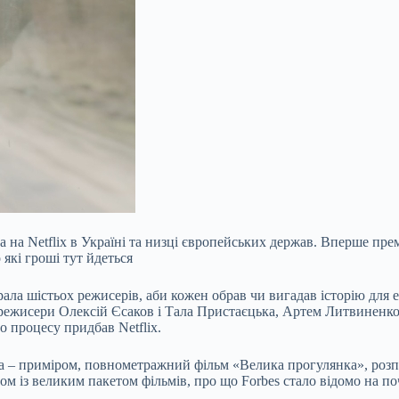
 на Netflix в Україні та низці європейських держав. Вперше пре
 які гроші тут йдеться
ала шістьох режисерів, аби кожен обрав чи вигадав історію для е
 режисери
Олексій Єсаков і Тала Пристаєцька
,
Артем Литвиненк
о процесу придбав Netflix.
цтва – приміром, повнометражний фільм «Велика прогулянка», ро
м із великим пакетом фільмів, про що Forbes стало відомо на по