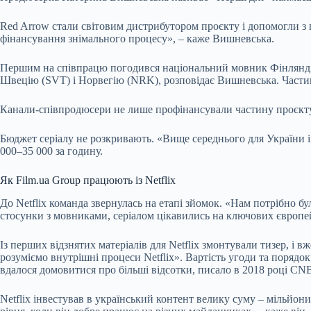
Red Arrow стали світовим дистрибутором проєкту і допомогли з
фінансування знімального процесу», – каже Вишневська.
Першим на співпрацю погодився національний мовник Фінляндії 
Швецію (SVT) і Норвегію (NRK), розповідає Вишневська. Части
Канали-співпродюсери не лише профінансували частину проєкту, 
Бюджет серіалу не розкривають. «Вище середнього для України 
000–35 000 за годину.
Як Film.ua Group працюють із Netflix
До Netflix команда звернулась на етапі зйомок. «Нам потрібно б
стосунки з мовниками, серіалом цікавились на ключових європей
Із перших відзнятих матеріалів для Netflix змонтували тизер, і 
розуміємо внутрішні процеси Netflix». Вартість угоди та порядок 
вдалося домовитися про більші відсотки, писало в 2018 році C
Netflix інвестував в український контент велику суму – мільйо