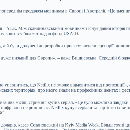
 попереднім продажем мовникам в Європі і Австралії. «Це зменш
– YLE. Між скандинавськими мовниками існує давня історія пар
ну коштів у бюджет надав фонд USAID.
а й були долучені до розробки проєкту: читали сценарії, дивили
і дуже низький для Європи», – каже Вишневська. Середній бюдже
уло упевнитись, що Netflix не зможе відмовитися від пропозиції
ських територіях, про нього знали на професійних івентах і фе
вже за два місяці стримінг купив серіал. «Це було можливо завдя
цифр вона не розкриває. Netflix купує серіали за вартістю їх вир
NBC.
ни доларів, казав Созановський на Kyiv Media Week. Більш точні