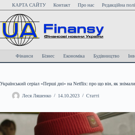
Перейти
КАРТА САЙТУ
Контакт
Про нас
Редакційна пол
до
вмісту
Фінанси
Бізнес
Економіка
Будівництво
Інв
Український серіал «Перші дні» на Netflix: про що він, як знімал
Леся Ляшенко
14.10.2023
Статті