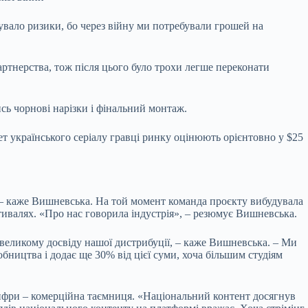
увало ризики, бо через війну ми потребували грошей на
тнерства, тож після цього було трохи легше переконати
сь чорнові нарізки і фінальний монтаж.
т українського серіалу гравці ринку оцінюють орієнтовно у $25
», – каже Вишневська. На той момент команда проєкту вибудувала
стивалях. «Про нас говорила індустрія», – резюмує Вишневська.
ки великому досвіду нашої дистрибуції, – каже Вишневська. – Ми
обництва і додає ще 30% від цієї суми, хоча більшим студіям
 цифри – комерційна таємниця. «Національний контент досягнув