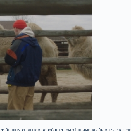
табнішим спільним виробництвом з іншими країнами часів вели