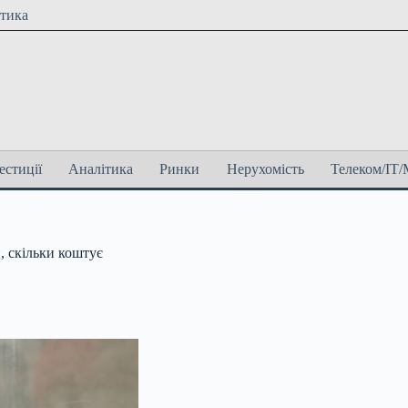
ітика
естиції
Аналітика
Ринки
Нерухомість
Телеком/ІТ/
и, скільки коштує