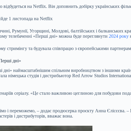
ідбудеться на Netflix. Він доповнить добірку українських фільмів
йде 1 листопада на Netflix
ччині, Румунії, Угорщині, Молдові, балтійських і балканських кр
ському телебаченні «Перші дні» можна буде переглянути
2024 року
н
ому стримінгу та будувала співпрацю з європейськими партнерам
«Перші дні»
 дні» наймасштабнішим спільним виробництвом з іншими країнам
а німецька студія і дистрибьютор Red Arrow Studios Internation
ценаріїв серіалу. «Це стало важливою цеглиною для побудови пода
тоїмо і переможемо, – додає продюсерка проєкту Анна Єлісєєва. –
стерів і дистрибуторів, вважає вона.