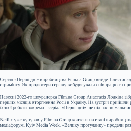
Серіал «Перші дні» виробництва Film.ua Group вийде 1 листопада
стримінгу. Як продюсери серіалу вибудовували співпрацю та про
Навесні 2022-го шоуранерка Film.ua Group Анастасія Лодкіна зібр
перших місяців вторгнення Росії в Україну. На зустріч прийшли
їхньої роботи зокрема – серіал «Перші дні» ще під час знімальног
Netflix уже купував у Film.ua Group контент на етапі виробни
медіафорумі Kyiv Media Week. «Велику прогулянку» продали разо