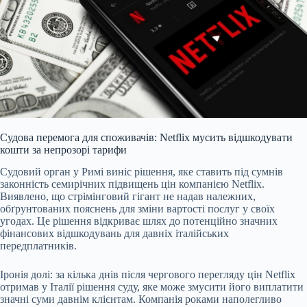
Судова перемога для споживачів: Netflix мусить відшкодувати
кошти за непрозорі тарифи
Судовий орган у Римі виніс рішення, яке ставить під сумнів
законність семирічних підвищень цін компанією Netflix.
Виявлено, що стрімінговий гігант не надав належних,
обґрунтованих пояснень для зміни вартості послуг у своїх
угодах. Це рішення відкриває шлях до потенційно значних
фінансових відшкодувань для давніх італійських
передплатників.
Іронія долі: за кілька днів після чергового перегляду цін Netflix
отримав у Італії рішення суду, яке може змусити його виплатити
значні суми давнім клієнтам. Компанія роками наполегливо