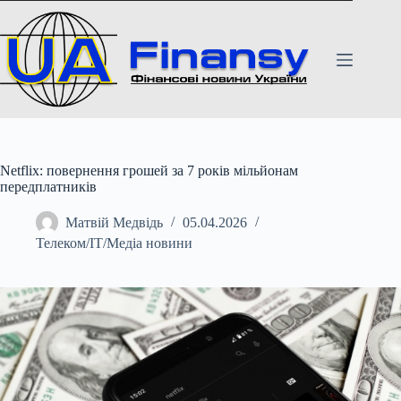
Перейти
до
вмісту
Netflix: повернення грошей за 7 років мільйонам
передплатників
Матвій Медвідь
05.04.2026
Телеком/ІТ/Медіа новини