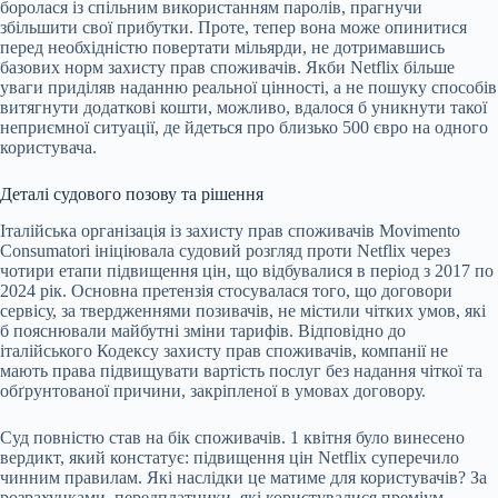
боролася із спільним використанням паролів, прагнучи
збільшити свої прибутки. Проте, тепер вона може опинитися
перед необхідністю повертати мільярди, не дотримавшись
базових норм захисту прав споживачів. Якби Netflix більше
уваги приділяв наданню реальної цінності, а не пошуку способів
витягнути додаткові кошти, можливо, вдалося б уникнути такої
неприємної ситуації, де йдеться про близько 500 євро на одного
користувача.
Деталі судового позову та рішення
Італійська організація із захисту прав споживачів Movimento
Consumatori ініціювала судовий розгляд проти Netflix через
чотири етапи підвищення цін, що відбувалися в період з 2017 по
2024 рік. Основна претензія стосувалася того, що договори
сервісу, за твердженнями позивачів, не містили чітких умов, які
б пояснювали майбутні зміни тарифів. Відповідно до
італійського Кодексу захисту прав споживачів, компанії не
мають права підвищувати вартість послуг без надання чіткої та
обґрунтованої причини, закріпленої в умовах договору.
Суд повністю став на бік споживачів. 1 квітня було винесено
вердикт, який констатує: підвищення цін Netflix суперечило
чинним правилам. Які наслідки це матиме для користувачів? За
розрахунками, передплатники, які користувалися преміум-