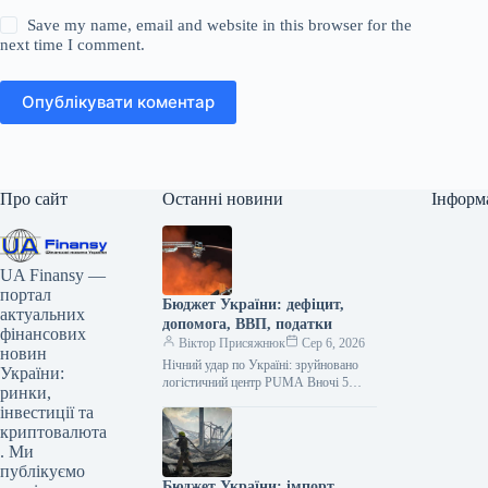
Save my name, email and website in this browser for the
next time I comment.
Опублікувати коментар
Про сайт
Останні новини
Інформ
UA Finansy —
портал
Бюджет України: дефіцит,
актуальних
допомога, ВВП, податки
фінансових
Віктор Присяжнюк
Сер 6, 2026
новин
Нічний удар по Україні: зруйновано
України:
логістичний центр PUMA Вночі 5
ринки,
серпня, під час чергової російської
інвестиції та
атаки, було повністю знищено
криптовалюта
логістичний…
. Ми
публікуємо
Бюджет України: імпорт,