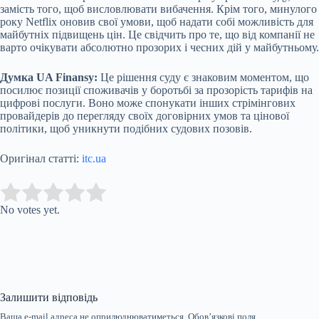
замість того, щоб висловлювати вибачення. Крім того, минулого
року Netflix оновив свої умови, щоб надати собі можливість для
майбутніх підвищень цін. Це свідчить про те, що від компанії не
варто очікувати абсолютно прозорих і чесних дій у майбутньому.
Думка UA Finansy:
Це рішення суду є знаковим моментом, що
посилює позиції споживачів у боротьбі за прозорість тарифів на
цифрові послуги. Воно може спонукати інших стрімінгових
провайдерів до перегляду своїх договірних умов та цінової
політики, щоб уникнути подібних судових позовів.
Оригінал статті:
itc.ua
Submit Rating
Rate this item:
No votes yet.
Залишити відповідь
Ваша e-mail адреса не оприлюднюватиметься.
Обов’язкові поля