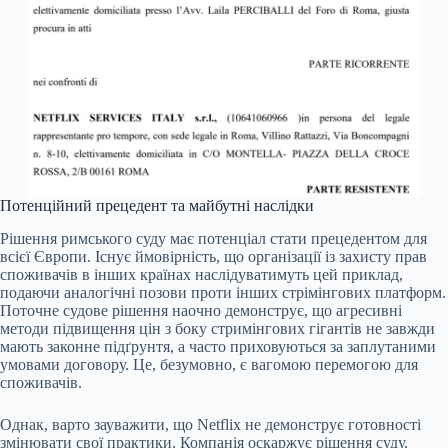
Потенційний прецедент та майбутні наслідки
Рішення римського суду має потенціал стати прецедентом для
всієї Європи. Існує ймовірність, що організації із захисту прав
споживачів в інших країнах наслідуватимуть цей приклад,
подаючи аналогічні позови проти інших стрімінгових платформ.
Поточне судове рішення наочно демонструє, що агресивні
методи підвищення цін з боку стримінгових гігантів не завжди
мають законне підґрунтя, а часто приховуються за заплутаними
умовами договору. Це, безумовно, є вагомою перемогою для
споживачів.
Однак, варто зауважити, що Netflix не демонструє готовності
змінювати свої практики. Компанія оскаржує рішення суду,