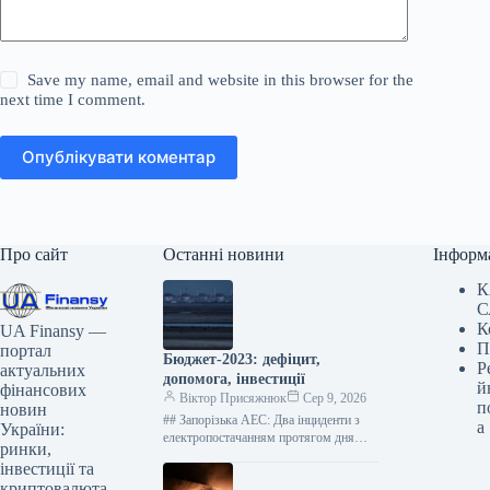
Save my name, email and website in this browser for the
next time I comment.
Опублікувати коментар
Про сайт
Останні новини
Інформ
К
С
К
UA Finansy —
П
портал
Бюджет-2023: дефіцит,
Р
актуальних
допомога, інвестиції
й
фінансових
Віктор Присяжнюк
Сер 9, 2026
п
новин
## Запорізька АЕС: Два інциденти з
а
України:
електропостачанням протягом дня
ринки,
Впродовж суботи, 8 серпня, Запорізька
інвестиції та
атомна електростанція, що перебуває
криптовалюта