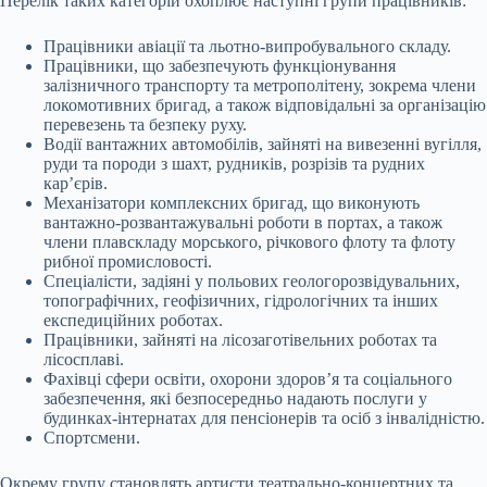
Перелік таких категорій охоплює наступні групи працівників:
Працівники авіації та льотно-випробувального складу.
Працівники, що забезпечують функціонування
залізничного транспорту та метрополітену, зокрема члени
локомотивних бригад, а також відповідальні за організацію
перевезень та безпеку руху.
Водії вантажних автомобілів, зайняті на вивезенні вугілля,
руди та породи з шахт, рудників, розрізів та рудних
кар’єрів.
Механізатори комплексних бригад, що виконують
вантажно-розвантажувальні роботи в портах, а також
члени плавскладу морського, річкового флоту та флоту
рибної промисловості.
Спеціалісти, задіяні у польових геологорозвідувальних,
топографічних, геофізичних, гідрологічних та інших
експедиційних роботах.
Працівники, зайняті на лісозаготівельних роботах та
лісосплаві.
Фахівці сфери освіти, охорони здоров’я та соціального
забезпечення, які безпосередньо надають послуги у
будинках-інтернатах для пенсіонерів та осіб з інвалідністю.
Спортсмени.
Окрему групу становлять артисти театрально-концертних та