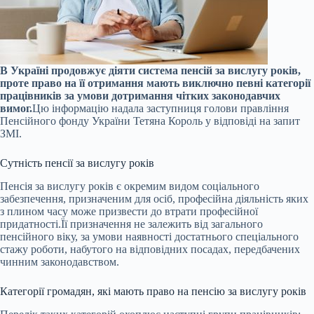
В Україні продовжує діяти система пенсій за вислугу років,
проте право на її отримання мають виключно певні категорії
працівників за умови дотримання чітких законодавчих
вимог.
Цю інформацію надала заступниця голови правління
Пенсійного фонду України Тетяна Король у відповіді на запит
ЗМІ.
Сутність пенсії за вислугу років
Пенсія за вислугу років є окремим видом соціального
забезпечення, призначеним для осіб, професійна діяльність яких
з плином часу може призвести до втрати професійної
придатності.
Її призначення не залежить від загального
пенсійного віку, за умови наявності достатнього спеціального
стажу роботи, набутого на відповідних посадах, передбачених
чинним законодавством.
Категорії громадян, які мають право на пенсію за вислугу років