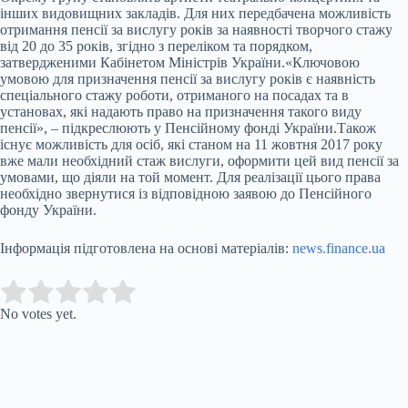
інших видовищних закладів. Для них передбачена можливість
отримання пенсії за вислугу років за наявності творчого стажу
від 20 до 35 років, згідно з переліком та порядком,
затвердженими Кабінетом Міністрів України.
«Ключовою
умовою для призначення пенсії за вислугу років є наявність
спеціального стажу роботи, отриманого на посадах та в
установах, які надають право на призначення такого виду
пенсії», – підкреслюють у Пенсійному фонді України.
Також
існує можливість для осіб, які станом на 11 жовтня 2017 року
вже мали необхідний стаж вислуги, оформити цей вид пенсії за
умовами, що діяли на той момент. Для реалізації цього права
необхідно звернутися із відповідною заявою до Пенсійного
фонду України.
Інформація підготовлена на основі матеріалів:
news.finance.ua
Submit Rating
Rate this item:
No votes yet.