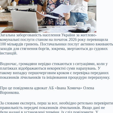
Загальна заборгованість населення України за житлово-
комунальні послуги станом на початок 2026 року перевищила
100 мільярдів гривень. Постачальники послуг активно вживають
заходів для стягнення боргів, зокрема, звертаються до судових
інстанцій.
Водночас, громадяни нерідко стикаються з ситуаціями, коли у
платіжках відображаються некоректні суми нарахувань. У
такому випадку першочерговим кроком є перевірка переданих
показників лічильників та ініціювання процедури перерахунку.
Про це повідомила адвокат АБ «Івана Хомича» Олена
Воронкова.
За словами експерта, перш за все, необхідно ретельно перевірити
правильність передачі показників лічильників. Якщо дані не
були надані в установлені терміни, їх слід повідомити. У