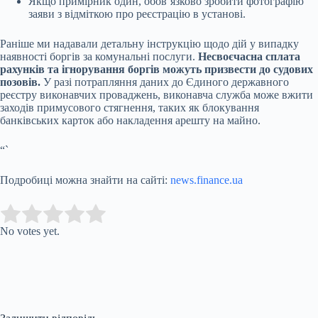
Якщо примірник один, обов’язково зробити фотографію
заяви з відміткою про реєстрацію в установі.
Раніше ми надавали детальну інструкцію щодо дій у випадку
наявності боргів за комунальні послуги.
Несвоєчасна сплата
рахунків та ігнорування боргів можуть призвести до судових
позовів.
У разі потрапляння даних до Єдиного державного
реєстру виконавчих проваджень, виконавча служба може вжити
заходів примусового стягнення, таких як блокування
банківських карток або накладення арешту на майно.
“`
Подробиці можна знайти на сайті:
news.finance.ua
Submit Rating
Rate this item:
No votes yet.