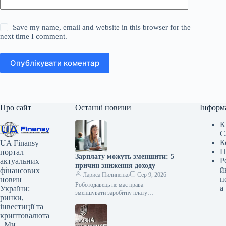
Save my name, email and website in this browser for the
next time I comment.
Опублікувати коментар
Про сайт
Останні новини
Інформ
К
С
К
UA Finansy —
П
портал
Зарплату можуть зменшити: 5
Р
актуальних
причин зниження доходу
й
фінансових
Лариса Пилипенко
Сер 9, 2026
п
новин
Роботодавець не має права
а
України:
зменшувати заробітну плату
ринки,
працівника виключно через
інвестиції та
незадовільні результати його роботи.
криптовалюта
Водночас, законодавство передбачає
. Ми
можливість ненарахування премій…