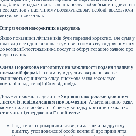
подібних випадках постачальник послуг зобов’язаний здійснити
перерахунок у наступному розрахунковому періоді, враховуючи
актуальні показники.
Виправлення некоректних нарахувань
Якщо показники лічильників були передані коректно, але сума у
платіжці все одно викликає сумніви, споживачу слід звернутися
до компанії-постачальника послуг із обґрунтованою заявою про
перерахунок.
Олена Воронкова наголошує на важливості подання заяви у
письмовій формі.
На відміну від усних звернень, які не
залишають офіційного сліду, письмова заява зобов’язує
компанію надати офіційну відповідь.
Документ можна надіслати
«Укрпоштою» рекомендованим
листом із повідомленням про вручення.
Альтернативно, заяву
можна подати особисто. У цьому випадку критично важливо
отримати підтвердження її прийняття:
Подати два примірники заяви, вимагаючи на другому
відмітку уповноваженої особи компанії про прийняття.