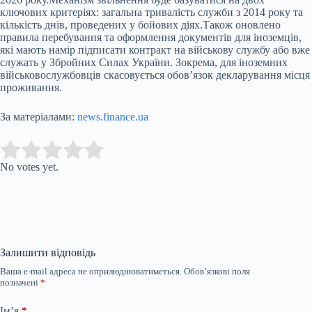
ключових критеріях: загальна тривалість служби з 2014 року та
кількість днів, проведених у бойових діях.
Також оновлено
правила перебування та оформлення документів для іноземців,
які мають намір підписати контракт на військову службу або вже
служать у Збройних Силах України. Зокрема, для іноземних
військовослужбовців скасовується обов’язок декларування місця
проживання.
За матеріалами:
news.finance.ua
Submit Rating
Rate this item:
No votes yet.
Залишити відповідь
Ваша e-mail адреса не оприлюднюватиметься.
Обов’язкові поля
позначені
*
Ім’я
*