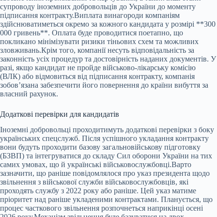
супроводу іноземних добровольців до України до моменту
підписання контракту.
Виплата винагороди компаніям
здійснюватиметься окремо за кожного кандидата у розмірі **300
000 гривень**. Оплата буде проводитися поетапно, що
покликано мінімізувати ризики тіньових схем та можливих
зловживань.
Крім того, компанії несуть відповідальність за
законність усіх процедур та достовірність наданих документів. У
разі, якщо кандидат не пройде військово-лікарську комісію
(ВЛК) або відмовиться від підписання контракту, компанія
зобов’язана забезпечити його повернення до країни вибуття за
власний рахунок.
Додаткові перевірки для кандидатів
Іноземні добровольці проходитимуть додаткові перевірки з боку
українських спецслужб. Після успішного укладання контракту
вони будуть проходити базову загальновійськову підготовку
(БЗВП) та інтегруватися до складу Сил оборони України на тих
самих умовах, що й українські військовослужбовці.
Варто
зазначити, що раніше повідомлялося про указ президента щодо
звільнення з військової служби військовослужбовців, які
проходять службу з 2022 року або раніше. Цей указ матиме
пріоритет над раніше укладеними контрактами. Планується, що
процес часткового звільнення розпочнеться наприкінці осені
2026 року.
Механізм звільнення буде базуватися на двох