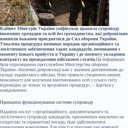
Кабінет Міністрів України уніфікував правила супроводу
іноземних громадян та осіб без громадянства, які добровільно
виявили бажання приєднатися до Сил оборони України.
Ухвалена процедура визначає порядок організаційного та
логістичного забезпечення таких кандидатів, починаючи з
моменту їхнього прибуття в Україну і до моменту укладення
контракту на проходження військової служби.
Ця інформація
була оприлюднена пресслужбою Міністерства оборони
України.
«Іноземні добровольці вже є значним доповненням до
складу українського війська. Нові правила створюють ширші
можливості для залучення вмотивованих осіб з усього світу
відповідно до чітких та зрозумілих процедур», – йдеться у
повідомленні.
Принципи функціонування системи супроводу
Надання послуг з організаційного, документального та
логістичного супроводу кандидатів, призначених виключно на
солдатські та сержантські посади, буде здійснюватися
приватними компаніями.
Для участі в програмі такі компанії