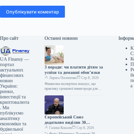
Опублікувати коментар
Про сайт
Останні новини
Інформ
К
С
К
UA Finansy —
П
портал
3 поради: чи платити дітям за
Р
актуальних
успіхи та домашні обов’язки
й
фінансових
Лариса Пилипенко
Сер 8, 2026
п
новин
Фінансова експертиза показує, що
а
України:
практику грошової винагороди для
ринки,
дітей за успіхи у навчанні чи
інвестиції та
виконання побутових обов’язків
криптовалюта
застосовують чимало батьків…
. Ми
публікуємо
Європейський Союз
аналітику
додатково виділив 30
економіки та
мільйонів євро до Фонду для
Галина Ковалів
Сер 8, 2026
будівельної
підтримки української
“> Фото: Міненерго Додаткові 30