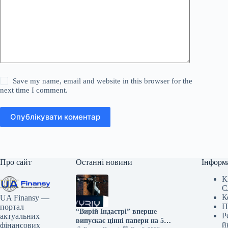
Save my name, email and website in this browser for the
next time I comment.
Опублікувати коментар
Про сайт
Останні новини
Інформ
К
С
К
UA Finansy —
П
портал
“Вирій Індастрі” вперше
Р
актуальних
випускає цінні папери на 5
й
фінансових