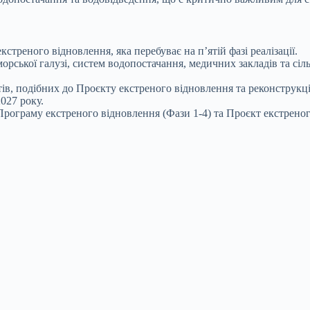
треного відновлення, яка перебуває на п’ятій фазі реалізації.
орської галузі, систем водопостачання, медичних закладів та сіл
в, подібних до Проєкту екстреного відновлення та реконструкції
027 року.
 Програму екстреного відновлення (Фази 1-4) та Проєкт екстрено