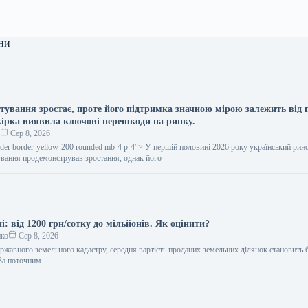
ни
итування зростає, проте його підтримка значною мірою залежить від
кірка виявила ключові перешкоди на ринку.
о
Сер 8, 2026
rder border-yellow-200 rounded mb-4 p-4″> У першій половині 2026 року український рин
ування продемонстрував зростання, однак його
і: від 1200 грн/сотку до мільйонів. Як оцінити?
нко
Сер 8, 2026
ржавного земельного кадастру, середня вартість проданих земельних ділянок становить 
. За поточним…