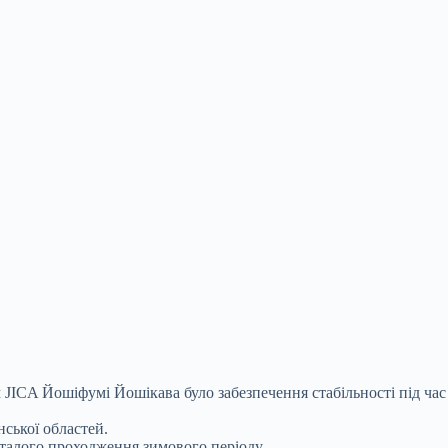
 JICA Йошіфумі Йошікава було забезпечення стабільності під час
ської областей.
талого проходження зимового періоду.