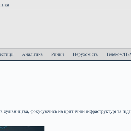
ітика
естиції
Аналітика
Ринки
Нерухомість
Телеком/ІТ/
а будівництва, фокусуючись на критичній інфраструктурі та під