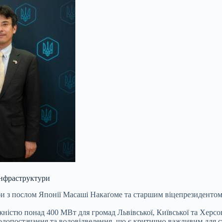
інфраструктури
еби з послом Японії Масаші Накаґоме та старшим віцепрезидентом
істю понад 400 МВт для громад Львівської, Київської та Херсон
одопостачання та водовідведення, що є критично важливим для с