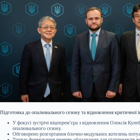
Підготовка до опалювального сезону та відновлення критичної 
У фокусі зустрічі віцепрем’єра з відновлення Олексія Кул
опалювального сезону.
Обговорено розгортання блочно-модульних котелень потужн
Триває формування резерву обладнання для підприємств в