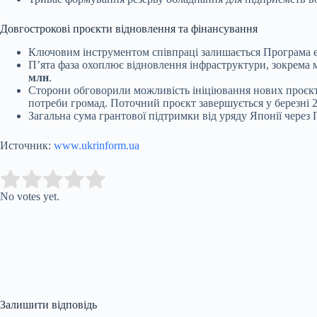
Довгострокові проєкти відновлення та фінансування
Ключовим інструментом співпраці залишається Програма екс
П’ята фаза охоплює відновлення інфраструктури, зокрема м
млн
.
Сторони обговорили можливість ініціювання нових проєкті
потреби громад. Поточний проєкт завершується у березні 2
Загальна сума грантової підтримки від уряду Японії через
Источник:
www.ukrinform.ua
Submit Rating
Rate this item:
No votes yet.
Залишити відповідь