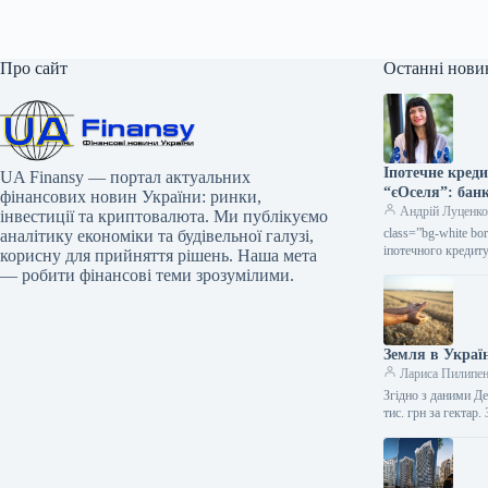
Про сайт
Останні нови
Іпотечне кред
UA Finansy — портал актуальних
“єОселя”: бан
фінансових новин України: ринки,
Андрій Луценк
інвестиції та криптовалюта. Ми публікуємо
class=”bg-white bo
аналітику економіки та будівельної галузі,
іпотечного кредит
корисну для прийняття рішень. Наша мета
— робити фінансові теми зрозумілими.
Земля в Україн
Лариса Пилипе
Згідно з даними Де
тис. грн за гектар