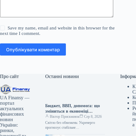
Save my name, email and website in this browser for the
next time I comment.
Опублікувати коментар
Про сайт
Останні новини
Інформ
К
С
К
UA Finansy —
П
портал
Бюджет, ВВП, допомога: що
Р
актуальних
зміниться в економіці
й
фінансових
України
Віктор Присяжнюк
Сер 8, 2026
п
новин
Світло без обмежень: Укренерго
а
України:
прогнозує стабільне
ринки,
електропостачання на суботу Гарні
інвестиції та