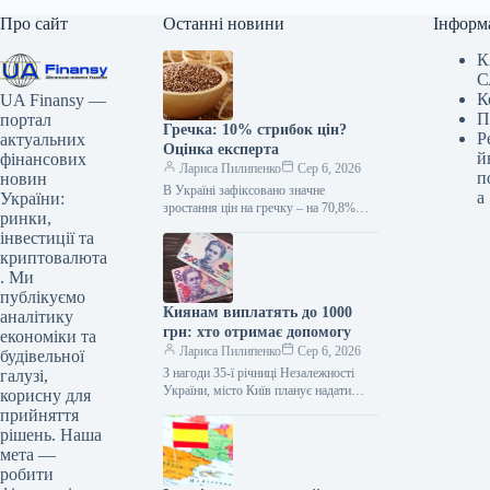
Про сайт
Останні новини
Інформ
К
С
К
UA Finansy —
П
портал
Гречка: 10% стрибок цін?
Р
актуальних
Оцінка експерта
й
фінансових
Лариса Пилипенко
Сер 6, 2026
п
новин
В Україні зафіксовано значне
а
України:
зростання цін на гречку – на 70,8%
ринки,
порівняно з початком року. Хоча у
інвестиції та
липні спостерігалося невелике…
криптовалюта
. Ми
публікуємо
Киянам виплатять до 1000
аналітику
грн: хто отримає допомогу
економіки та
Лариса Пилипенко
Сер 6, 2026
будівельної
З нагоди 35-ї річниці Незалежності
галузі,
України, місто Київ планує надати
корисну для
одноразову адресну матеріальну
прийняття
допомогу майже 255 тисячам
рішень. Наша
мешканців. Загальний обсяг…
мета —
робити