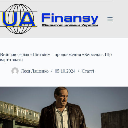
Перейти
до
вмісту
Вийшов серіал «Пінгвін» – продовження «Бетмена». Що
варто знати
Леся Ляшенко
05.10.2024
Статті