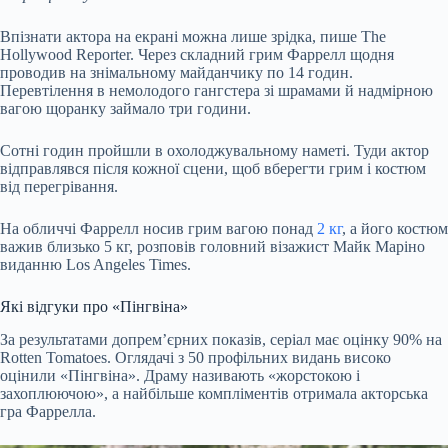
Впізнати актора на екрані можна лише зрідка, пише The
Hollywood Reporter. Через складний грим Фаррелл щодня
проводив на знімальному майданчику по 14 годин.
Перевтілення в немолодого гангстера зі шрамами й надмірною
вагою щоранку займало три години.
Сотні годин пройшли в охолоджувальному наметі. Туди актор
відправлявся після кожної сцени, щоб вберегти грим і костюм
від перегрівання.
На обличчі Фаррелл носив грим вагою понад
2 кг
, а його костюм
важив близько 5 кг, розповів головний візажист Майк Маріно
виданню Los Angeles Times.
Які відгуки про «Пінгвіна»
За результатами допрем’єрних показів, серіал має оцінку 90% на
Rotten Tomatoes. Оглядачі з 50 профільних видань високо
оцінили «Пінгвіна». Драму називають «жорстокою і
захоплюючою», а найбільше компліментів отримала акторська
гра Фаррелла.