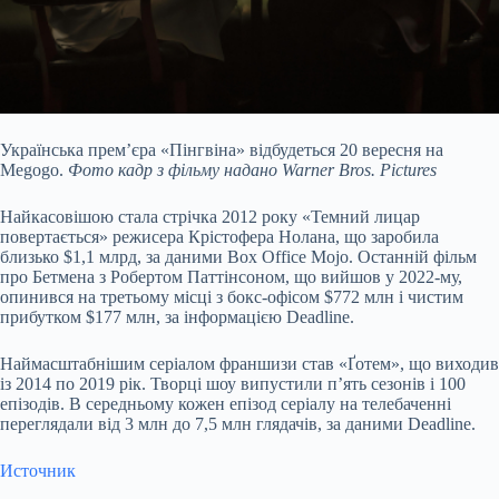
Українська прем’єра «Пінгвіна» відбудеться 20 вересня на
Megogo.
Фото кадр з фільму надано Warner Bros. Pictures
Найкасовішою стала стрічка 2012 року «Темний лицар
повертається» режисера Крістофера Нолана, що заробила
близько $1,1 млрд, за даними Box Office Mojo. Останній фільм
про Бетмена з Робертом Паттінсоном, що вийшов у 2022-му,
опинився на третьому місці з бокс-офісом $772 млн і чистим
прибутком $177 млн, за інформацією Deadline.
Наймасштабнішим серіалом франшизи став «Ґотем», що виходив
із 2014 по 2019 рік. Творці шоу випустили п’ять сезонів і 100
епізодів. В середньому кожен епізод серіалу на телебаченні
переглядали від 3 млн до 7,5 млн глядачів, за даними Deadline.
Источник