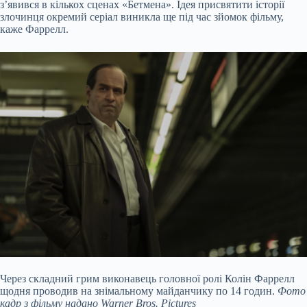
з’явився в кількох сценах «Бетмена». Ідея присвятити історії
злочинця окремий серіал виникла ще під час зйомок фільму,
каже Фаррелл.
Через складний грим виконавець головної ролі Колін Фаррелл
щодня проводив на знімальному майданчику по 14 годин.
Фото
кадр з фільму надано Warner Bros. Pictures