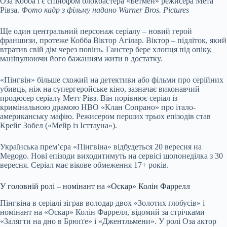
Оза Кобба і є спінофом блокбастера «Бетмен» режисера Мета
Рівза.
Фото кадр з фільму надано Warner Bros. Pictures
Ще один центральний персонаж серіалу – новий герой
франшизи, протеже Кобба Віктор Агілар. Віктор – підліток, який
втратив свій дім через повінь. Ганстер бере хлопця під опіку,
маніпулюючи його бажанням жити в достатку.
«Пінгвін» більше схожий на детективи або фільми про серійних
убивць, ніж на супергеройське кіно,
зазначає
виконавчий
продюсер серіалу Метт Рівз. Він порівнює серіал із
кримінальною драмою HBO «Клан Сопрано» про італо-
американську мафію. Режисером перших трьох епізодів став
Крейг Зобел («Мейр із Істтауна»).
Українська прем’єра «Пінгвіна» відбудеться 20 вересня на
Megogo. Нові епізоди виходитимуть на сервісі щопонеділка з 30
вересня. Серіал має вікове обмеження 17+ років.
У головній ролі – номінант на «Оскар» Колін Фаррелл
Пінгвіна в серіалі зіграв володар двох «Золотих глобусів» і
номінант на «Оскар» Колін Фаррелл, відомий за стрічками
«Залягти на дно в Брюґґе» і «Джентльмени». У ролі Оза актор