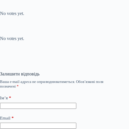
Submit Rating
Rate this
item:
No votes yet.
Submit Rating
Rate this item:
No votes yet.
Залишити відповідь
Ваша e-mail адреса не оприлюднюватиметься.
Обов’язкові поля
позначені
*
Ім’я
*
Email
*