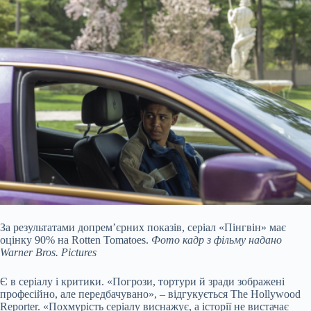
За результатами допрем’єрних показів, серіал «Пінгвін» має
оцінку 90% на Rotten Tomatoes.
Фото кадр з фільму надано
Warner Bros. Pictures
Є в серіалу і критики. «Погрози, тортури й зради зображені
професійно, але передбачувано», – відгукується The Hollywood
Reporter. «Похмурість серіалу виснажує, а історії не вистачає