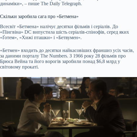
динаміки», – пише The Daily Telegraph.
Скільки заробила сага про «Бетмена»
Всесвіт «Бетмена» налічує десятки фільмів і серіалів. До
«Пінгвіна» DC випустила шість серіалів-спінофів, серед яких
«Ґотем», «Хижі пташки» і «Бетвумен».
«Бетмен» входить до десятки найкасовіших франшиз усіх часів,
за даними порталу The Numbers. З 1966 року 28 фільмів про
Брюса Вейна та його ворогів заробили понад $6,8 млрд у
світовому прокаті.