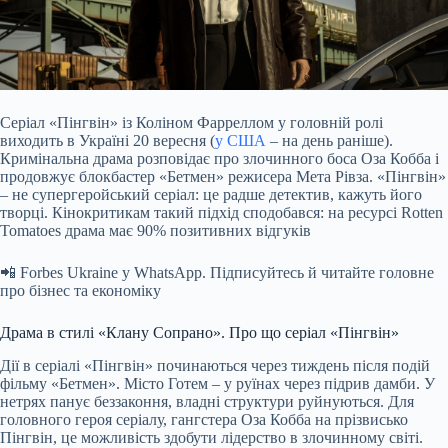
Серіал «Пінгвін» із Коліном Фарреллом у головній ролі
виходить в Україні 20 вересня (
у США
– на день раніше).
Кримінальна драма розповідає про злочинного боса Оза Кобба
і
продовжує блокбастер «Бетмен» режисера Мета Рівза. «Пінгвін»
– не супергеройський серіал: це радше детектив, кажуть його
творці. Кінокритикам такий підхід сподобався: на ресурсі Rotten
Tomatoes драма має 90% позитивних відгуків
📲 Forbes Ukraine у WhatsApp. Підписуйтесь й читайте головне
про бізнес та економіку
Драма в стилі «Клану Сопрано». Про що серіал «Пінгвін»
Дії в серіалі «Пінгвін» починаються через тиждень після подій
фільму «Бетмен». Місто Готем – у руїнах через підрив дамби. У
нетрях панує беззаконня, владні структури руйнуються. Для
головного героя серіалу, гангстера Оза Кобба на прізвисько
Пінгвін, це можливість здобути лідерство в злочинному світі.