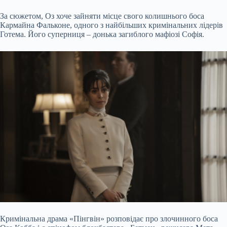
За сюжетом, Оз хоче зайняти місце свого колишнього боса
Кармайна Фальконе, одного з найбільших кримінальних лідерів
Готема. Його суперниця – донька загиблого мафіозі Софія.
Кримінальна драма «Пінгвін» розповідає про злочинного боса